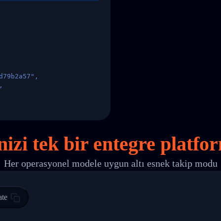
d79b2a57",
,
States",
nizi
tek
bir entegre platfo
Her operasyonel modele uygun altı esnek takip modu
 00",
ted Facility in HONG KONG-HONG KONG",
ty in HONG KONG-HONG KONG, HONG KONG-HONG KONG,2017-03-0
ate
0",