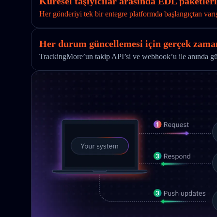
Küresel taşıyıcılar arasında EDL paketleri
Her gönderiyi tek bir entegre platformda başlangıçtan varı
Her durum güncellemesi için gerçek zaman
TrackingMore’un takip API’si ve webhook’u ile anında günc