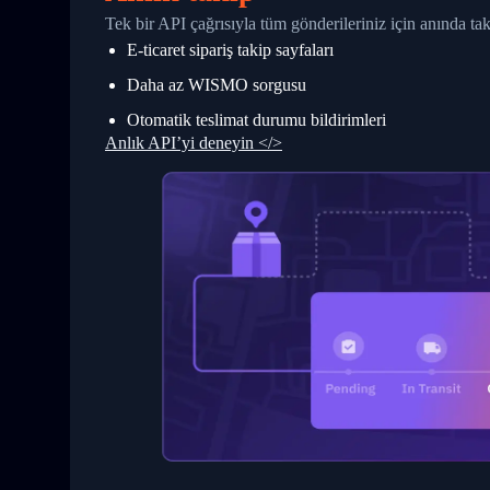
27
            "StatusDescription": "Shipm
Tek bir API çağrısıyla tüm gönderileriniz için anında t
28
            "Details": "BEIJING-CHINA,P
E-ticaret sipariş takip sayfaları
29
          }
30
        ]
Daha az WISMO sorgusu
31
      }
32
    ]
Otomatik teslimat durumu bildirimleri
33
  }
Anlık API’yi deneyin </>
34
}