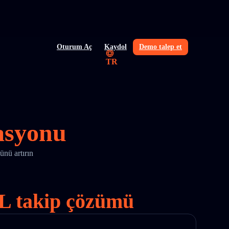
Oturum Aç
Kaydol
Demo talep et
TR
asyonu
nü artırın
EDL takip çözümü