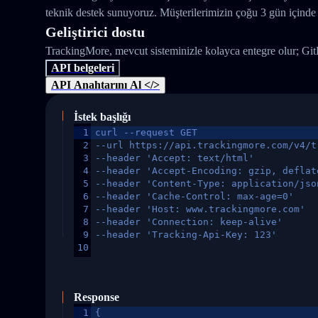
teknik destek sunuyoruz. Müşterilerimizin çoğu 3 gün içinde 
Geliştirici dostu
TrackingMore, mevcut sisteminizle kolayca entegre olur; Gi
API belgeleri
API Anahtarını Al </>
İstek başlığı
1
curl --request GET
2
--url https://api.trackingmore.com/v4/t
3
--header 'Accept: text/html'
4
--header 'Accept-Encoding: gzip, deflat
5
--header 'Content-Type: application/jso
6
--header 'Cache-Control: max-age=0'
7
--header 'Host: www.trackingmore.com'
8
--header 'Connection: keep-alive'
9
--header 'Tracking-Api-Key: 123'
10
Response
1
{