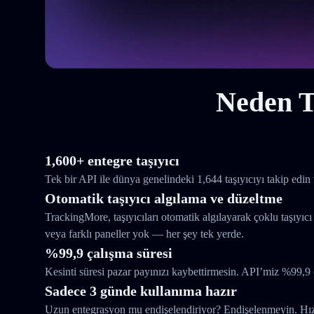
Neden T
1,600+ entegre taşıyıcı
Tek bir API ile dünya genelindeki 1,644 taşıyıcıyı takip edin 
Otomatik taşıyıcı algılama ve düzeltme
TrackingMore, taşıyıcıları otomatik algılayarak çoklu taşıyıcı
veya farklı paneller yok — her şey tek yerde.
%99,9 çalışma süresi
Kesinti süresi pazar payınızı kaybettirmesin. API’miz %99,9 
Sadece 3 günde kullanıma hazır
Uzun entegrasyon mu endişelendiriyor? Endişelenmeyin. Hızlı