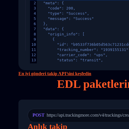
2
  "meta": {
3
    "code": 200,
4
    "type": "Success",
5
    "message": "Success"
6
  },
7
  "data": {
8
    "origin_info": [
9
      {
10
        "id": "b9533f736b05d563c71231cd
11
        "tracking_number": "1939155131"
12
        "carrier_code": "ups",
13
        "status": "transit",
14
        "original_country": "China",
15
        "destination_country": "United 
En iyi gönderi takip API’sini keşfedin
16
        "itemTimeLength": 2,
EDL paketleri
17
        "weblink": "",
18
        "phone": null,
19
        "trackinfo": [
20
          {
21
            "Date": "2017-03-08 04: 22:
22
            "StatusDescription": "Depar
23
            "Details": "Departed Facili
POST
https://api.trackingmore.com/v4/trackings/cre
24
          },
25
          {
Anlık takip
26
            "Date": "2017-03-06 15:28:0