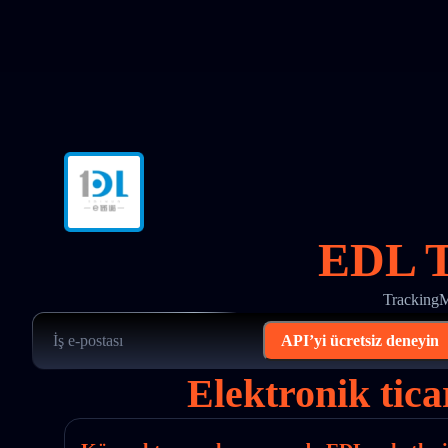
EDL T
TrackingM
API’yi ücretsiz deneyin
Elektronik tica