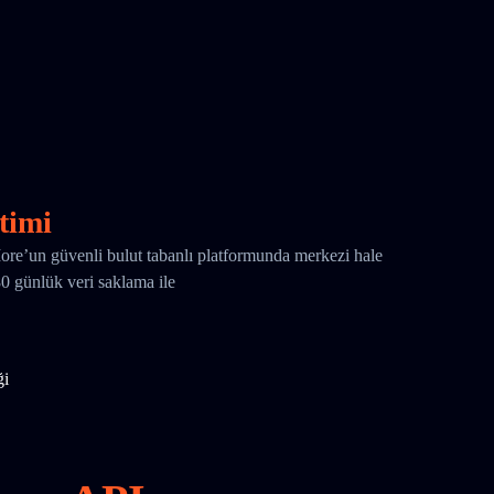
timi
More’un güvenli bulut tabanlı platformunda merkezi hale
180 günlük veri saklama ile
ği