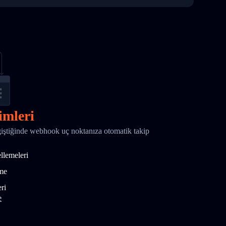
imleri
ştiğinde webhook uç noktanıza otomatik takip
ellemeleri
tme
ri
e