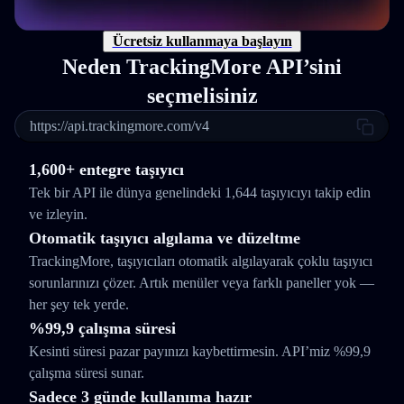
Ücretsiz kullanmaya başlayın
Neden TrackingMore API’sini
seçmelisiniz
https://api.trackingmore.com/v4
1,600+ entegre taşıyıcı
Tek bir API ile dünya genelindeki 1,644 taşıyıcıyı takip edin
ve izleyin.
Otomatik taşıyıcı algılama ve düzeltme
TrackingMore, taşıyıcıları otomatik algılayarak çoklu taşıyıcı
sorunlarınızı çözer. Artık menüler veya farklı paneller yok —
her şey tek yerde.
%99,9 çalışma süresi
Kesinti süresi pazar payınızı kaybettirmesin. API’miz %99,9
çalışma süresi sunar.
Sadece 3 günde kullanıma hazır