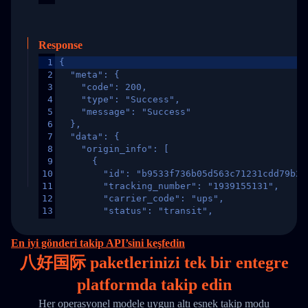
Response
1
{
2
  "meta": {
3
    "code": 200,
4
    "type": "Success",
5
    "message": "Success"
6
  },
7
  "data": {
8
    "origin_info": [
9
      {
10
        "id": "b9533f736b05d563c71231cdd79b2a
11
        "tracking_number": "1939155131",
12
        "carrier_code": "ups",
13
        "status": "transit",
14
        "original_country": "China",
15
        "destination_country": "United States
En iyi gönderi takip API’sini keşfedin
16
        "itemTimeLength": 2,
八好国际 paketlerinizi
tek
bir entegre
17
        "weblink": "",
18
        "phone": null,
platformda takip edin
19
        "trackinfo": [
20
          {
Her operasyonel modele uygun altı esnek takip modu