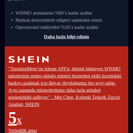
WISMO aramalarını %60’a kadar azaltın
Markalı deneyimlerle müşteri sadakatini artırın
Operasyonel maliyetleri %30’a kadar azaltın
Daha fazla bilgi edinin
"TrackingMore’un izleme API’si, bitmek bilmeyen WISMO
taleplerinin neden olduğu müşteri hizmetleri ekibi üzerindeki
baskıyı azaltmak için ihtiyaç duyduğumuz her şeye sahip.
Aynı zamanda müşterilerimize daha fazla gönderi
görünürlüğü sağlıyor." - Min Chen, Kıdemli Tedarik Zinciri
Analisti, SHEIN
5
X
Verimlilik artışı