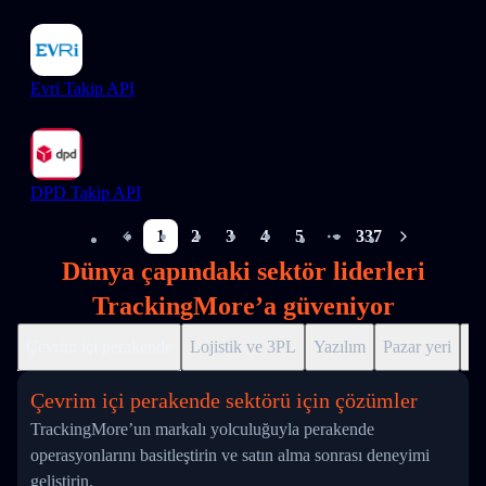
Evri Takip API
DPD Takip API
1
2
3
4
5
337
More pages
Dünya çapındaki sektör liderleri
TrackingMore’a güveniyor
Çevrim içi perakende
Lojistik ve 3PL
Yazılım
Pazar yeri
Dr
Çevrim içi perakende sektörü için çözümler
TrackingMore’un markalı yolculuğuyla perakende
operasyonlarını basitleştirin ve satın alma sonrası deneyimi
geliştirin.