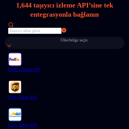
1,644
taşıyıcı izleme API’sine tek
entegrasyonla bağlanın
Ülke/bölge seçin
FedEx Takip API
UPS Takip API
GLS Takip API