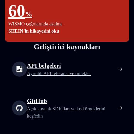
60
%
WISMO çağrılarında azalma
SHEIN’in hikayesini oku
Geliştirici kaynakları
API belgeleri
Ayrıntılı API referansı ve örnekler
GitHub
Açık kaynak SDK’ları ve kod örneklerini
keşfedin