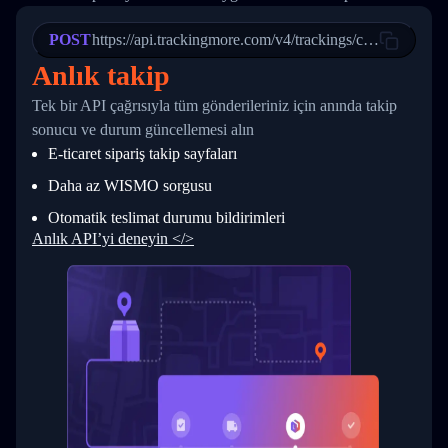
21
            "Date": "2017-03-08 04: 22: 00",
22
            "StatusDescription": "Departed Fa
POST
23
            "Details": "Departed Facility in 
https://api.trackingmore.com/v4/trackings/create
24
          },
Anlık takip
25
          {
26
            "Date": "2017-03-06 15:28:00",
Tek bir API çağrısıyla tüm gönderileriniz için anında takip
27
            "StatusDescription": "Shipment pi
sonucu ve durum güncellemesi alın
28
            "Details": "BEIJING-CHINA,PEOPLES
29
          }
E-ticaret sipariş takip sayfaları
30
        ]
31
      }
Daha az WISMO sorgusu
32
    ]
Otomatik teslimat durumu bildirimleri
33
  }
34
}
Anlık API’yi deneyin </>