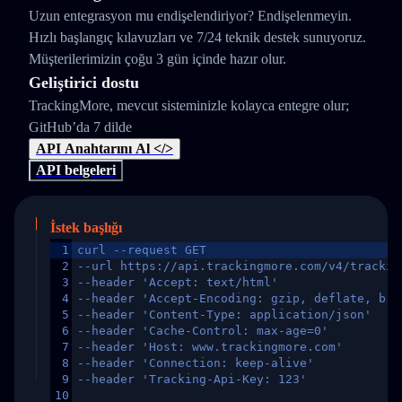
Uzun entegrasyon mu endişelendiriyor? Endişelenmeyin.
Hızlı başlangıç kılavuzları ve 7/24 teknik destek sunuyoruz.
Müşterilerimizin çoğu 3 gün içinde hazır olur.
Geliştirici dostu
TrackingMore, mevcut sisteminizle kolayca entegre olur;
GitHub’da 7 dilde
API Anahtarını Al </>
API belgeleri
İstek başlığı
1
curl --request GET
2
--url https://api.trackingmore.com/v4/trackin
3
--header 'Accept: text/html'
4
--header 'Accept-Encoding: gzip, deflate, br,
5
--header 'Content-Type: application/json'
6
--header 'Cache-Control: max-age=0'
7
--header 'Host: www.trackingmore.com'
8
--header 'Connection: keep-alive'
9
--header 'Tracking-Api-Key: 123'
10