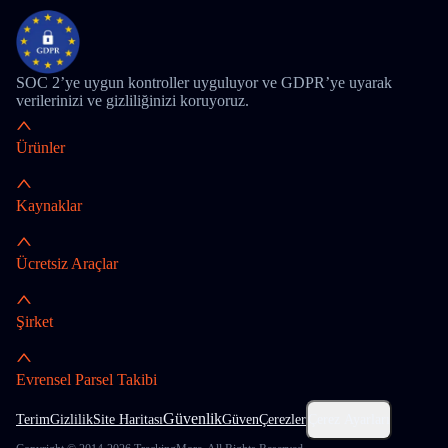
SOC 2’ye uygun kontroller uyguluyor ve GDPR’ye uyarak
verilerinizi ve gizliliğinizi koruyoruz.
Ürünler
Kaynaklar
Ücretsiz Araçlar
Şirket
Evrensel Parsel Takibi
Güvenlik
Terim
Gizlilik
Site Haritası
Güven
Çerezler
Çerez Ayarları