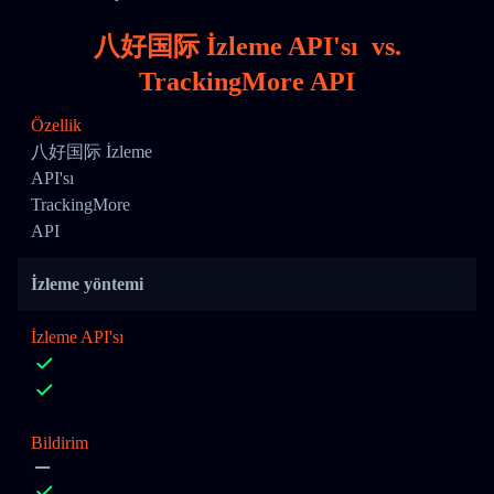
八好国际 İzleme API'sı
vs.
TrackingMore API
Özellik
八好国际 İzleme
API'sı
TrackingMore
API
İzleme yöntemi
İzleme API'sı
Bildirim