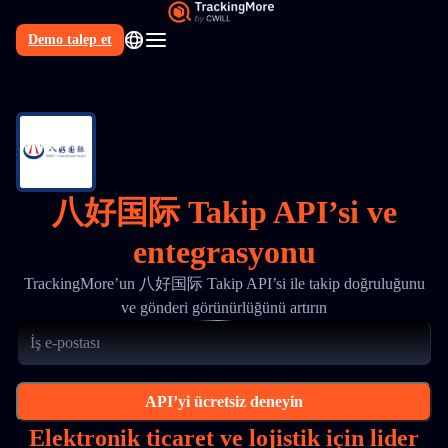
Demo talep et
TR
八好国际 Takip API’si ve
entegrasyonu
TrackingMore’un 八好国际 Takip API’si ile takip doğruluğunu
ve gönderi görünürlüğünü artırın
API’yi ücretsiz deneyin
Elektronik ticaret ve lojistik için lider