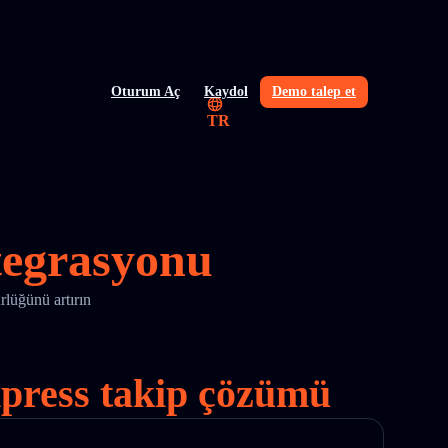
Oturum Aç
Kaydol
Demo talep et
TR
tegrasyonu
lüğünü artırın
Express takip çözümü