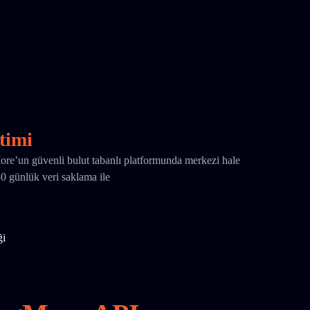
timi
More’un güvenli bulut tabanlı platformunda merkezi hale
180 günlük veri saklama ile
ği