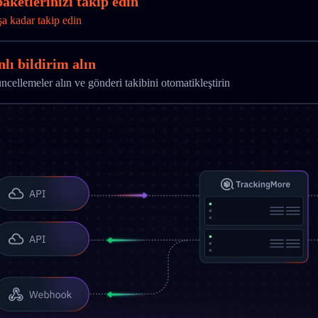
aketlerinizi takip edin
şa kadar takip edin
lı bildirim alın
ellemeler alın ve gönderi takibini otomatikleştirin