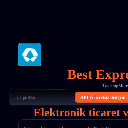
Best Expr
TrackingMore’
API’yi ücretsiz deneyin
Elektronik ticaret 