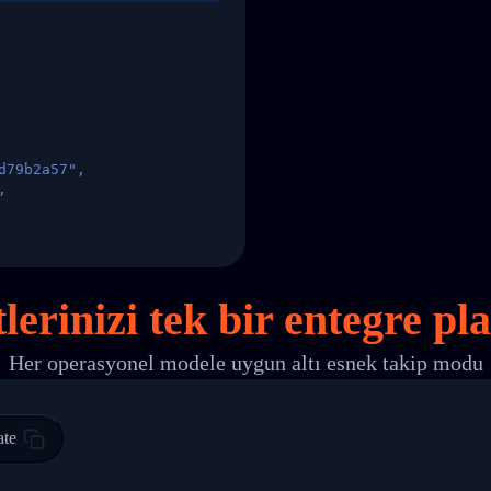
d79b2a57",
,
States",
lerinizi
tek
bir entegre pl
Her operasyonel modele uygun altı esnek takip modu
 00",
ted Facility in HONG KONG-HONG KONG",
ty in HONG KONG-HONG KONG, HONG KONG-HONG KONG,2017-03-0
ate
0",