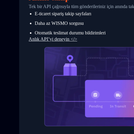
27
            "StatusDescription": "Shipm
Tek bir API çağrısıyla tüm gönderileriniz için anında t
28
            "Details": "BEIJING-CHINA,P
E-ticaret sipariş takip sayfaları
29
          }
30
        ]
Daha az WISMO sorgusu
31
      }
32
    ]
Otomatik teslimat durumu bildirimleri
33
  }
Anlık API’yi deneyin </>
34
}