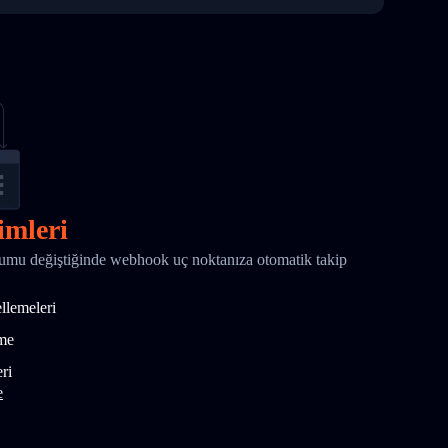
imleri
rumu değiştiğinde webhook uç noktanıza otomatik takip
ellemeleri
tme
ri
e