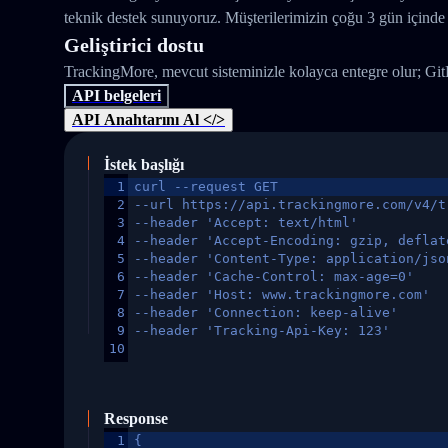
teknik destek sunuyoruz. Müşterilerimizin çoğu 3 gün içinde 
Geliştirici dostu
TrackingMore, mevcut sisteminizle kolayca entegre olur; Gi
API belgeleri
API Anahtarını Al </>
İstek başlığı
1
curl --request GET
2
--url https://api.trackingmore.com/v4/t
3
--header 'Accept: text/html'
4
--header 'Accept-Encoding: gzip, deflat
5
--header 'Content-Type: application/jso
6
--header 'Cache-Control: max-age=0'
7
--header 'Host: www.trackingmore.com'
8
--header 'Connection: keep-alive'
9
--header 'Tracking-Api-Key: 123'
10
Response
1
{