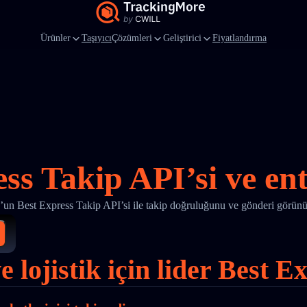
Ürünler
Taşıyıcı
Çözümleri
Geliştirici
Fiyatlandırma
ess Takip API’si ve en
un Best Express Takip API’si ile takip doğruluğunu ve gönderi görünür
ve lojistik için lider Best 