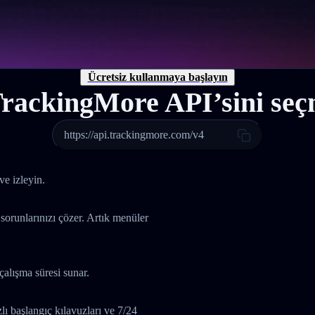
Ücretsiz kullanmaya başlayın
rackingMore API’sini seçm
https://api.trackingmore.com/v4
ve izleyin.
 sorunlarınızı çözer. Artık menüler
çalışma süresi sunar.
 başlangıç kılavuzları ve 7/24