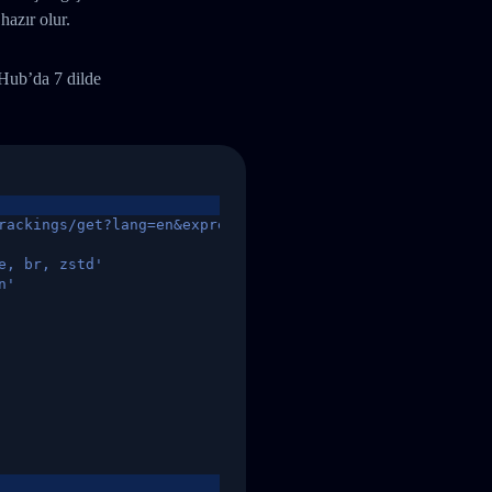
hazır olur.
tHub’da 7 dilde
rackings/get?lang=en&express=ups&tracknumber=1939155131
e, br, zstd'
n'