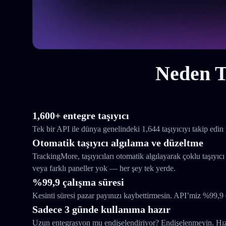
Neden T
1,600+ entegre taşıyıcı
Tek bir API ile dünya genelindeki 1,644 taşıyıcıyı takip edin 
Otomatik taşıyıcı algılama ve düzeltme
TrackingMore, taşıyıcıları otomatik algılayarak çoklu taşıyıcı
veya farklı paneller yok — her şey tek yerde.
%99,9 çalışma süresi
Kesinti süresi pazar payınızı kaybettirmesin. API’miz %99,9 
Sadece 3 günde kullanıma hazır
Uzun entegrasyon mu endişelendiriyor? Endişelenmeyin. Hızlı