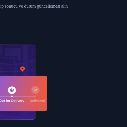
ent picked up",
akip sonucu ve durum güncellemesi alın
EOPLES REPUBLIC"