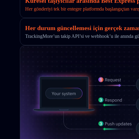
Küresel taşıyıcılar arasında Best Express p
Her gönderiyi tek bir entegre platformda başlangıçtan varı
Her durum güncellemesi için gerçek zaman
TrackingMore’un takip API’si ve webhook’u ile anında günc