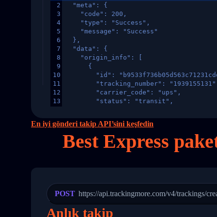
2
  "meta": {
3
    "code": 200,
4
    "type": "Success",
5
    "message": "Success"
6
  },
7
  "data": {
8
    "origin_info": [
9
      {
10
        "id": "b9533f736b05d563c71231cd
11
        "tracking_number": "1939155131"
12
        "carrier_code": "ups",
13
        "status": "transit",
14
        "original_country": "China",
15
        "destination_country": "United 
En iyi gönderi takip API’sini keşfedin
16
        "itemTimeLength": 2,
Best Express paket
17
        "weblink": "",
18
        "phone": null,
19
        "trackinfo": [
20
          {
21
            "Date": "2017-03-08 04: 22:
22
            "StatusDescription": "Depar
23
            "Details": "Departed Facili
POST
https://api.trackingmore.com/v4/trackings/cre
24
          },
25
          {
Anlık takip
26
            "Date": "2017-03-06 15:28:0