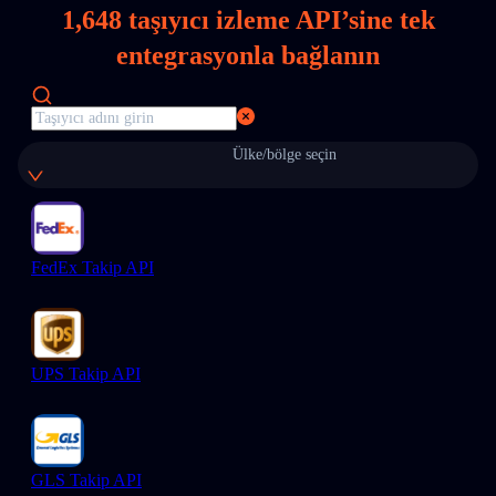
1,648
taşıyıcı izleme API’sine tek
entegrasyonla bağlanın
Ülke/bölge seçin
FedEx Takip API
UPS Takip API
GLS Takip API