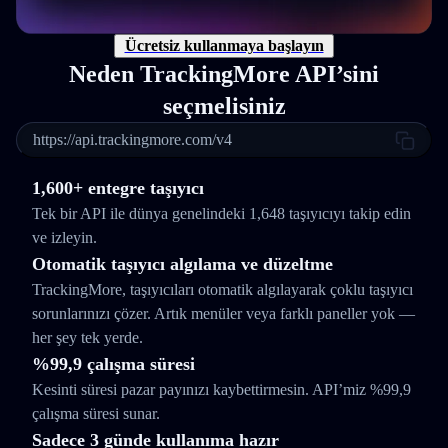
Ücretsiz kullanmaya başlayın
Neden TrackingMore API’sini
seçmelisiniz
https://api.trackingmore.com/v4
1,600+ entegre taşıyıcı
Tek bir API ile dünya genelindeki 1,648 taşıyıcıyı takip edin
ve izleyin.
Otomatik taşıyıcı algılama ve düzeltme
TrackingMore, taşıyıcıları otomatik algılayarak çoklu taşıyıcı
sorunlarınızı çözer. Artık menüler veya farklı paneller yok —
her şey tek yerde.
%99,9 çalışma süresi
Kesinti süresi pazar payınızı kaybettirmesin. API’miz %99,9
çalışma süresi sunar.
Sadece 3 günde kullanıma hazır