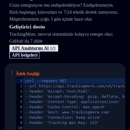
Uzun entegrasyon mu endişelendiriyor? Endişelenmeyin.
Hızlı başlangıç kılavuzları ve 7/24 teknik destek sunuyoruz.
Müşterilerimizin çoğu 3 gün içinde hazır olur.
Geliştirici dostu
TrackingMore, mevcut sisteminizle kolayca entegre olur;
GitHub’da 7 dilde
API Anahtarını Al </>
API belgeleri
İstek başlığı
1
curl --request GET
2
--url https://api.trackingmore.com/v4/trackin
3
--header 'Accept: text/html'
4
--header 'Accept-Encoding: gzip, deflate, br,
5
--header 'Content-Type: application/json'
6
--header 'Cache-Control: max-age=0'
7
--header 'Host: www.trackingmore.com'
8
--header 'Connection: keep-alive'
9
--header 'Tracking-Api-Key: 123'
10