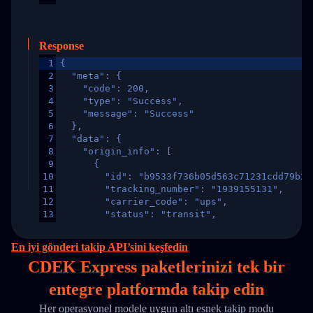
Response
1
{
2
  "meta": {
3
    "code": 200,
4
    "type": "Success",
5
    "message": "Success"
6
  },
7
  "data": {
8
    "origin_info": [
9
      {
10
        "id": "b9533f736b05d563c71231cdd79b2a
11
        "tracking_number": "1939155131",
12
        "carrier_code": "ups",
13
        "status": "transit",
14
        "original_country": "China",
15
        "destination_country": "United States
En iyi gönderi takip API’sini keşfedin
16
        "itemTimeLength": 2,
CDEK Express paketlerinizi
tek
bir
17
        "weblink": "",
18
        "phone": null,
entegre platformda takip edin
19
        "trackinfo": [
20
          {
Her operasyonel modele uygun altı esnek takip modu