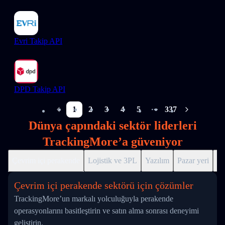
Evri Takip API
DPD Takip API
1
2
3
4
5
337
More pages
Dünya çapındaki sektör liderleri
TrackingMore’a güveniyor
Çevrim içi perakende
Lojistik ve 3PL
Yazılım
Pazar yeri
Dr
Çevrim içi perakende sektörü için çözümler
TrackingMore’un markalı yolculuğuyla perakende
operasyonlarını basitleştirin ve satın alma sonrası deneyimi
geliştirin.