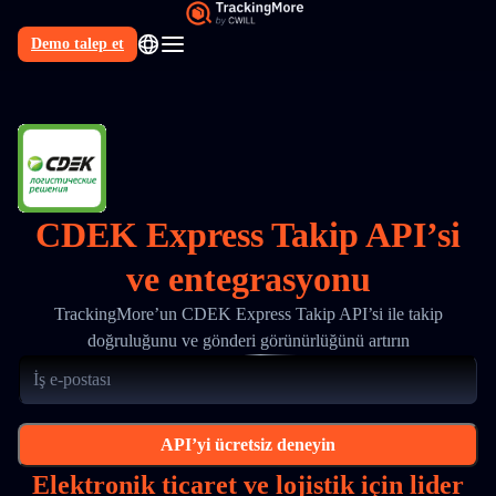
Demo talep et
TR
CDEK Express Takip API’si
ve entegrasyonu
TrackingMore’un CDEK Express Takip API’si ile takip
doğruluğunu ve gönderi görünürlüğünü artırın
API’yi ücretsiz deneyin
Elektronik ticaret ve lojistik için lider