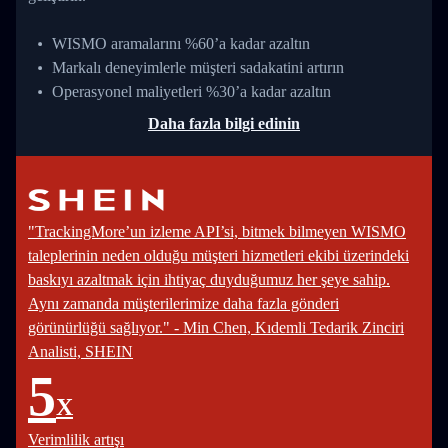
WISMO aramalarını %60’a kadar azaltın
Markalı deneyimlerle müşteri sadakatini artırın
Operasyonel maliyetleri %30’a kadar azaltın
Daha fazla bilgi edinin
"TrackingMore’un izleme API’si, bitmek bilmeyen WISMO
taleplerinin neden olduğu müşteri hizmetleri ekibi üzerindeki
baskıyı azaltmak için ihtiyaç duyduğumuz her şeye sahip.
Aynı zamanda müşterilerimize daha fazla gönderi
görünürlüğü sağlıyor." - Min Chen, Kıdemli Tedarik Zinciri
Analisti, SHEIN
5
X
Verimlilik artışı