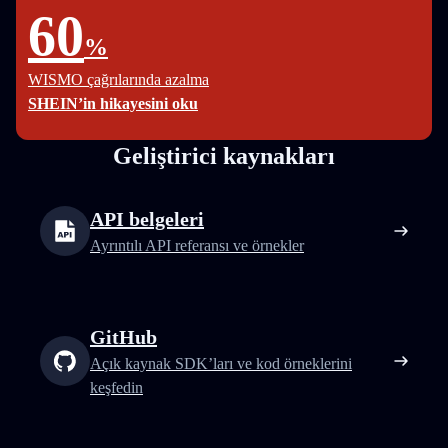
60
%
WISMO çağrılarında azalma
SHEIN’in hikayesini oku
Geliştirici kaynakları
API belgeleri
Ayrıntılı API referansı ve örnekler
GitHub
Açık kaynak SDK’ları ve kod örneklerini
keşfedin