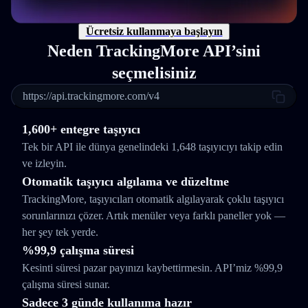
Ücretsiz kullanmaya başlayın
Neden TrackingMore API’sini
seçmelisiniz
https://api.trackingmore.com/v4
1,600+ entegre taşıyıcı
Tek bir API ile dünya genelindeki 1,648 taşıyıcıyı takip edin
ve izleyin.
Otomatik taşıyıcı algılama ve düzeltme
TrackingMore, taşıyıcıları otomatik algılayarak çoklu taşıyıcı
sorunlarınızı çözer. Artık menüler veya farklı paneller yok —
her şey tek yerde.
%99,9 çalışma süresi
Kesinti süresi pazar payınızı kaybettirmesin. API’miz %99,9
çalışma süresi sunar.
Sadece 3 günde kullanıma hazır