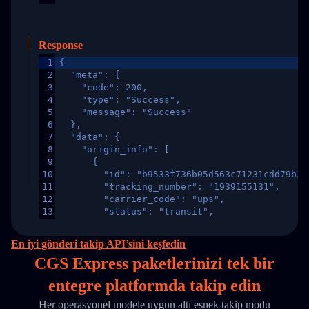
Response
1
{
2
  "meta": {
3
    "code": 200,
4
    "type": "Success",
5
    "message": "Success"
6
  },
7
  "data": {
8
    "origin_info": [
9
      {
10
        "id": "b9533f736b05d563c71231cdd79b2a
11
        "tracking_number": "1939155131",
12
        "carrier_code": "ups",
13
        "status": "transit",
14
        "original_country": "China",
15
        "destination_country": "United States
En iyi gönderi takip API’sini keşfedin
16
        "itemTimeLength": 2,
CGS Express paketlerinizi
tek
bir
17
        "weblink": "",
18
        "phone": null,
entegre platformda takip edin
19
        "trackinfo": [
20
          {
Her operasyonel modele uygun altı esnek takip modu