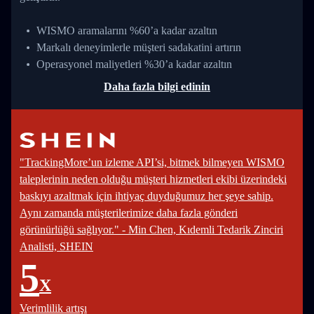
WISMO aramalarını %60’a kadar azaltın
Markalı deneyimlerle müşteri sadakatini artırın
Operasyonel maliyetleri %30’a kadar azaltın
Daha fazla bilgi edinin
"TrackingMore’un izleme API’si, bitmek bilmeyen WISMO
taleplerinin neden olduğu müşteri hizmetleri ekibi üzerindeki
baskıyı azaltmak için ihtiyaç duyduğumuz her şeye sahip.
Aynı zamanda müşterilerimize daha fazla gönderi
görünürlüğü sağlıyor." - Min Chen, Kıdemli Tedarik Zinciri
Analisti, SHEIN
5
X
Verimlilik artışı