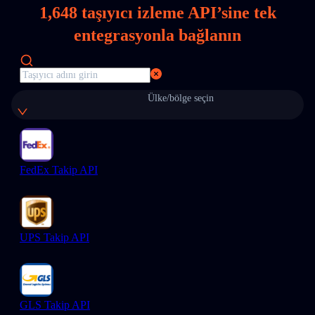
1,648
taşıyıcı izleme API’sine tek
entegrasyonla bağlanın
Ülke/bölge seçin
FedEx Takip API
UPS Takip API
GLS Takip API