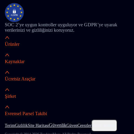
SOC 2’ye uygun kontroller uyguluyor ve GDPR’ye uyarak
verilerinizi ve gizliliğinizi koruyoruz.
Ürünler
Kaynaklar
Ücretsiz Araçlar
Şirket
Evrensel Parsel Takibi
Güvenlik
Terim
Gizlilik
Site Haritası
Güven
Çerezler
Çerez Ayarları