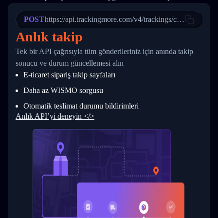
21
            "Date": "2017-03-08 04: 22: 00",
22
            "StatusDescription": "Departed Fa
POST
23
            "Details": "Departed Facility in 
https://api.trackingmore.com/v4/trackings/create
24
          },
Anlık takip
25
          {
26
            "Date": "2017-03-06 15:28:00",
Tek bir API çağrısıyla tüm gönderileriniz için anında takip
27
            "StatusDescription": "Shipment pi
sonucu ve durum güncellemesi alın
28
            "Details": "BEIJING-CHINA,PEOPLES
29
          }
E-ticaret sipariş takip sayfaları
30
        ]
31
      }
Daha az WISMO sorgusu
32
    ]
Otomatik teslimat durumu bildirimleri
33
  }
34
}
Anlık API’yi deneyin </>