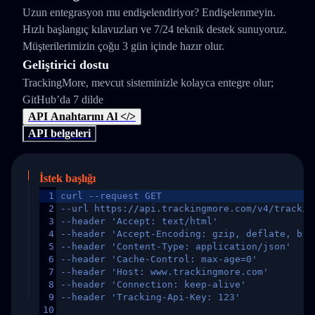
Uzun entegrasyon mu endişelendiriyor? Endişelenmeyin.
Hızlı başlangıç kılavuzları ve 7/24 teknik destek sunuyoruz.
Müşterilerimizin çoğu 3 gün içinde hazır olur.
Geliştirici dostu
TrackingMore, mevcut sisteminizle kolayca entegre olur;
GitHub’da 7 dilde
API Anahtarını Al </>
API belgeleri
İstek başlığı
1
curl --request GET
2
--url https://api.trackingmore.com/v4/trackin
3
--header 'Accept: text/html'
4
--header 'Accept-Encoding: gzip, deflate, br,
5
--header 'Content-Type: application/json'
6
--header 'Cache-Control: max-age=0'
7
--header 'Host: www.trackingmore.com'
8
--header 'Connection: keep-alive'
9
--header 'Tracking-Api-Key: 123'
10