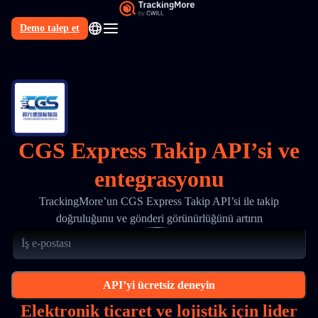
Demo talep et
TR
CGS Express Takip API’si ve
entegrasyonu
TrackingMore’un CGS Express Takip API’si ile takip
doğruluğunu ve gönderi görünürlüğünü artırın
API’yi ücretsiz deneyin
Elektronik ticaret ve lojistik için lider