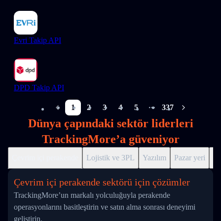
Evri Takip API
DPD Takip API
1
2
3
4
5
337
More pages
Dünya çapındaki sektör liderleri
TrackingMore’a güveniyor
Çevrim içi perakende
Lojistik ve 3PL
Yazılım
Pazar yeri
Dr
Çevrim içi perakende sektörü için çözümler
TrackingMore’un markalı yolculuğuyla perakende
operasyonlarını basitleştirin ve satın alma sonrası deneyimi
geliştirin.