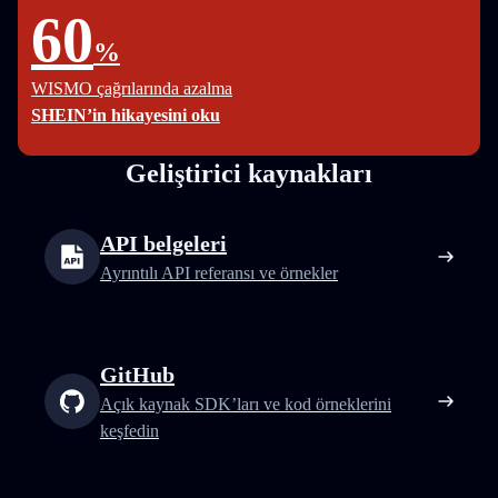
60
%
WISMO çağrılarında azalma
SHEIN’in hikayesini oku
Geliştirici kaynakları
API belgeleri
Ayrıntılı API referansı ve örnekler
GitHub
Açık kaynak SDK’ları ve kod örneklerini
keşfedin