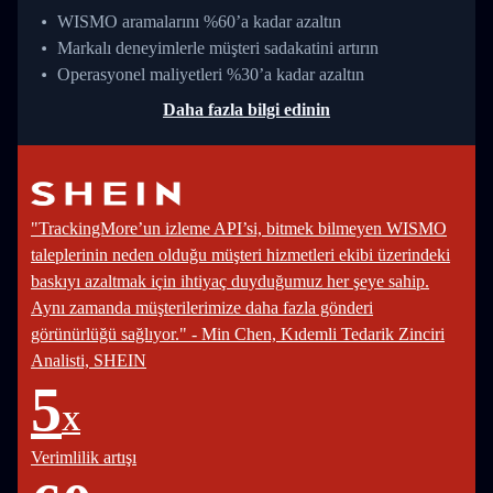
WISMO aramalarını %60’a kadar azaltın
Markalı deneyimlerle müşteri sadakatini artırın
Operasyonel maliyetleri %30’a kadar azaltın
Daha fazla bilgi edinin
"TrackingMore’un izleme API’si, bitmek bilmeyen WISMO
taleplerinin neden olduğu müşteri hizmetleri ekibi üzerindeki
baskıyı azaltmak için ihtiyaç duyduğumuz her şeye sahip.
Aynı zamanda müşterilerimize daha fazla gönderi
görünürlüğü sağlıyor." - Min Chen, Kıdemli Tedarik Zinciri
Analisti, SHEIN
5
X
Verimlilik artışı