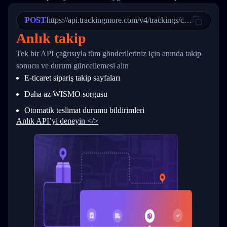
21
            "Date": "2017-03-08 04: 22: 00",
22
            "StatusDescription": "Departed Fa
POST
23
            "Details": "Departed Facility in 
https://api.trackingmore.com/v4/trackings/create
24
          },
Anlık takip
25
          {
26
            "Date": "2017-03-06 15:28:00",
Tek bir API çağrısıyla tüm gönderileriniz için anında takip
27
            "StatusDescription": "Shipment pi
sonucu ve durum güncellemesi alın
28
            "Details": "BEIJING-CHINA,PEOPLES
29
          }
E-ticaret sipariş takip sayfaları
30
        ]
31
      }
Daha az WISMO sorgusu
32
    ]
Otomatik teslimat durumu bildirimleri
33
  }
34
}
Anlık API’yi deneyin </>