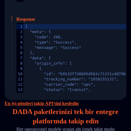
Response
1
{
2
  "meta": {
3
    "code": 200,
4
    "type": "Success",
5
    "message": "Success"
6
  },
7
  "data": {
8
    "origin_info": [
9
      {
10
        "id": "b9533f736b05d563c71231cdd79b2a
11
        "tracking_number": "1939155131",
12
        "carrier_code": "ups",
13
        "status": "transit",
14
        "original_country": "China",
15
        "destination_country": "United States
En iyi gönderi takip API’sini keşfedin
16
        "itemTimeLength": 2,
DADA paketlerinizi
tek
bir entegre
17
        "weblink": "",
18
        "phone": null,
platformda takip edin
19
        "trackinfo": [
20
          {
Her operasyonel modele uygun altı esnek takip modu