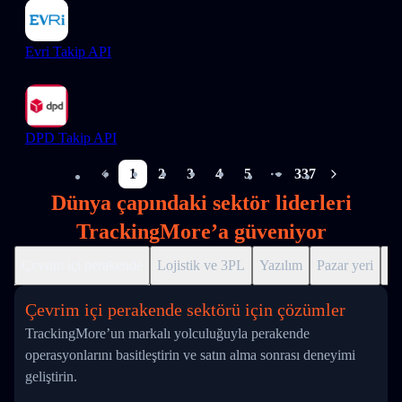
Evri Takip API
DPD Takip API
1
2
3
4
5
337
More pages
Dünya çapındaki sektör liderleri
TrackingMore’a güveniyor
Çevrim içi perakende
Lojistik ve 3PL
Yazılım
Pazar yeri
Dr
Çevrim içi perakende sektörü için çözümler
TrackingMore’un markalı yolculuğuyla perakende
operasyonlarını basitleştirin ve satın alma sonrası deneyimi
geliştirin.