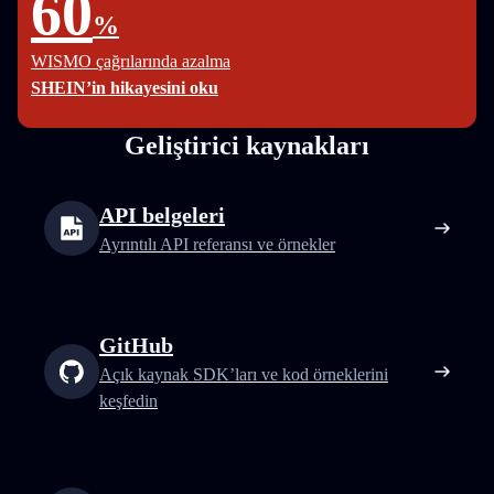
60
%
WISMO çağrılarında azalma
SHEIN’in hikayesini oku
Geliştirici kaynakları
API belgeleri
Ayrıntılı API referansı ve örnekler
GitHub
Açık kaynak SDK’ları ve kod örneklerini
keşfedin