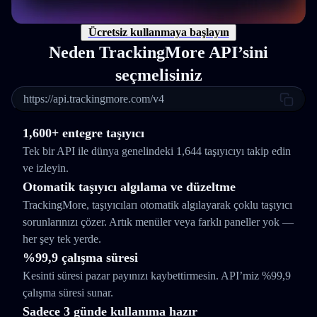
Ücretsiz kullanmaya başlayın
Neden TrackingMore API’sini
seçmelisiniz
https://api.trackingmore.com/v4
1,600+ entegre taşıyıcı
Tek bir API ile dünya genelindeki 1,644 taşıyıcıyı takip edin
ve izleyin.
Otomatik taşıyıcı algılama ve düzeltme
TrackingMore, taşıyıcıları otomatik algılayarak çoklu taşıyıcı
sorunlarınızı çözer. Artık menüler veya farklı paneller yok —
her şey tek yerde.
%99,9 çalışma süresi
Kesinti süresi pazar payınızı kaybettirmesin. API’miz %99,9
çalışma süresi sunar.
Sadece 3 günde kullanıma hazır