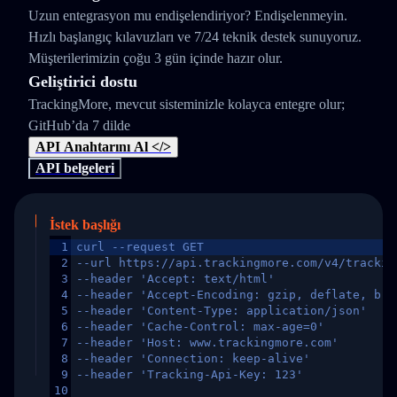
Uzun entegrasyon mu endişelendiriyor? Endişelenmeyin.
Hızlı başlangıç kılavuzları ve 7/24 teknik destek sunuyoruz.
Müşterilerimizin çoğu 3 gün içinde hazır olur.
Geliştirici dostu
TrackingMore, mevcut sisteminizle kolayca entegre olur;
GitHub’da 7 dilde
API Anahtarını Al </>
API belgeleri
İstek başlığı
1
curl --request GET
2
--url https://api.trackingmore.com/v4/trackin
3
--header 'Accept: text/html'
4
--header 'Accept-Encoding: gzip, deflate, br,
5
--header 'Content-Type: application/json'
6
--header 'Cache-Control: max-age=0'
7
--header 'Host: www.trackingmore.com'
8
--header 'Connection: keep-alive'
9
--header 'Tracking-Api-Key: 123'
10