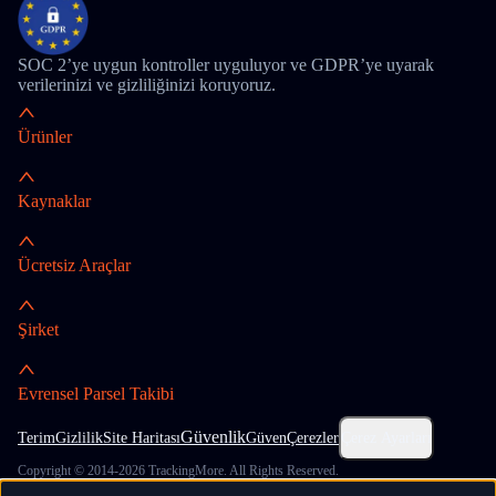
SOC 2’ye uygun kontroller uyguluyor ve GDPR’ye uyarak
verilerinizi ve gizliliğinizi koruyoruz.
Ürünler
Kaynaklar
Ücretsiz Araçlar
Şirket
Evrensel Parsel Takibi
Güvenlik
Terim
Gizlilik
Site Haritası
Güven
Çerezler
Çerez Ayarları
Copyright © 2014-2026 TrackingMore. All Rights Reserved.