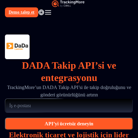
Demo talep et
TR
DADA Takip API’si ve
entegrasyonu
TrackingMore’un DADA Takip API’si ile takip doğruluğunu ve
gönderi görünürlüğünü artırın
API’yi ücretsiz deneyin
Elektronik ticaret ve lojistik için lider