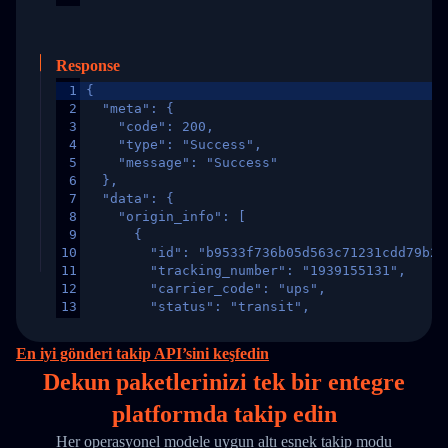
Response
1
{
2
  "meta": {
3
    "code": 200,
4
    "type": "Success",
5
    "message": "Success"
6
  },
7
  "data": {
8
    "origin_info": [
9
      {
10
        "id": "b9533f736b05d563c71231cdd79b2a
11
        "tracking_number": "1939155131",
12
        "carrier_code": "ups",
13
        "status": "transit",
14
        "original_country": "China",
15
        "destination_country": "United States
En iyi gönderi takip API’sini keşfedin
16
        "itemTimeLength": 2,
Dekun paketlerinizi
tek
bir entegre
17
        "weblink": "",
18
        "phone": null,
platformda takip edin
19
        "trackinfo": [
20
          {
Her operasyonel modele uygun altı esnek takip modu