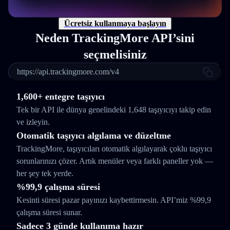
Ücretsiz kullanmaya başlayın
Neden TrackingMore API’sini
seçmelisiniz
https://api.trackingmore.com/v4
1,600+ entegre taşıyıcı
Tek bir API ile dünya genelindeki 1,648 taşıyıcıyı takip edin
ve izleyin.
Otomatik taşıyıcı algılama ve düzeltme
TrackingMore, taşıyıcıları otomatik algılayarak çoklu taşıyıcı
sorunlarınızı çözer. Artık menüler veya farklı paneller yok —
her şey tek yerde.
%99,9 çalışma süresi
Kesinti süresi pazar payınızı kaybettirmesin. API’miz %99,9
çalışma süresi sunar.
Sadece 3 günde kullanıma hazır