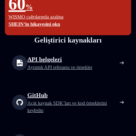
60
%
WISMO çağrılarında azalma
SHEIN’in hikayesini oku
Geliştirici kaynakları
API belgeleri
Ayrıntılı API referansı ve örnekler
GitHub
Açık kaynak SDK’ları ve kod örneklerini
keşfedin