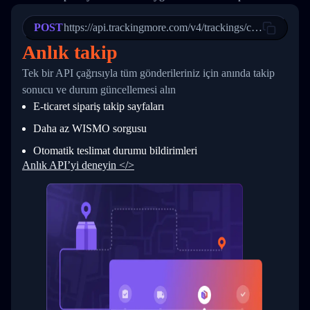
21
            "Date": "2017-03-08 04: 22: 00",
22
            "StatusDescription": "Departed Fa
POST
23
            "Details": "Departed Facility in 
https://api.trackingmore.com/v4/trackings/create
24
          },
Anlık takip
25
          {
26
            "Date": "2017-03-06 15:28:00",
Tek bir API çağrısıyla tüm gönderileriniz için anında takip
27
            "StatusDescription": "Shipment pi
sonucu ve durum güncellemesi alın
28
            "Details": "BEIJING-CHINA,PEOPLES
29
          }
E-ticaret sipariş takip sayfaları
30
        ]
31
      }
Daha az WISMO sorgusu
32
    ]
Otomatik teslimat durumu bildirimleri
33
  }
34
}
Anlık API’yi deneyin </>