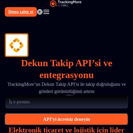
Demo talep et
TR
Dekun Takip API’si ve
entegrasyonu
TrackingMore’un Dekun Takip API’si ile takip doğruluğunu ve
gönderi görünürlüğünü artırın
API’yi ücretsiz deneyin
Elektronik ticaret ve lojistik için lider