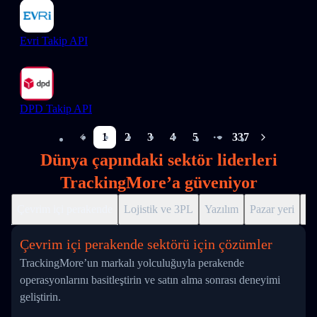
Evri Takip API
DPD Takip API
1
2
3
4
5
337
More pages
Dünya çapındaki sektör liderleri
TrackingMore’a güveniyor
Çevrim içi perakende
Lojistik ve 3PL
Yazılım
Pazar yeri
Dr
Çevrim içi perakende sektörü için çözümler
TrackingMore’un markalı yolculuğuyla perakende
operasyonlarını basitleştirin ve satın alma sonrası deneyimi
geliştirin.