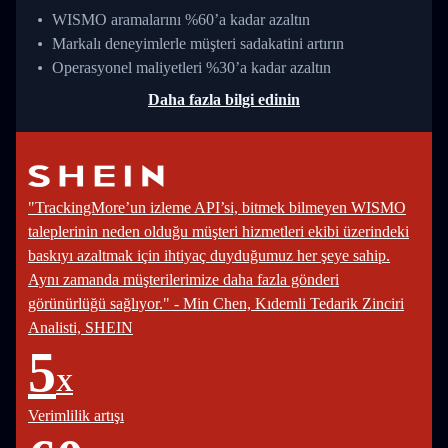
WISMO aramalarını %60’a kadar azaltın
Markalı deneyimlerle müşteri sadakatini artırın
Operasyonel maliyetleri %30’a kadar azaltın
Daha fazla bilgi edinin
"TrackingMore’un izleme API’si, bitmek bilmeyen WISMO
taleplerinin neden olduğu müşteri hizmetleri ekibi üzerindeki
baskıyı azaltmak için ihtiyaç duyduğumuz her şeye sahip.
Aynı zamanda müşterilerimize daha fazla gönderi
görünürlüğü sağlıyor." - Min Chen, Kıdemli Tedarik Zinciri
Analisti, SHEIN
5
X
Verimlilik artışı