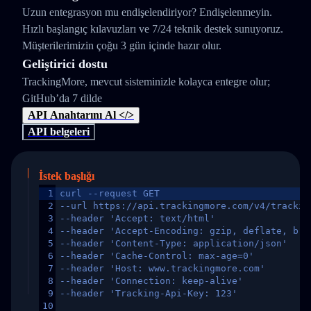
Uzun entegrasyon mu endişelendiriyor? Endişelenmeyin.
Hızlı başlangıç kılavuzları ve 7/24 teknik destek sunuyoruz.
Müşterilerimizin çoğu 3 gün içinde hazır olur.
Geliştirici dostu
TrackingMore, mevcut sisteminizle kolayca entegre olur;
GitHub’da 7 dilde
API Anahtarını Al </>
API belgeleri
İstek başlığı
1
curl --request GET
2
--url https://api.trackingmore.com/v4/trackin
3
--header 'Accept: text/html'
4
--header 'Accept-Encoding: gzip, deflate, br,
5
--header 'Content-Type: application/json'
6
--header 'Cache-Control: max-age=0'
7
--header 'Host: www.trackingmore.com'
8
--header 'Connection: keep-alive'
9
--header 'Tracking-Api-Key: 123'
10