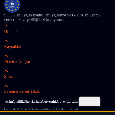
SOC 2’ye uygun kontroller uyguluyor ve GDPR’ye uyarak
verilerinizi ve gizliliğinizi koruyoruz.
Ürünler
Kaynaklar
Ücretsiz Araçlar
Şirket
Evrensel Parsel Takibi
Güvenlik
Terim
Gizlilik
Site Haritası
Güven
Çerezler
Çerez Ayarları
Copyright © 2014-2026 TrackingMore. All Rights Reserved.