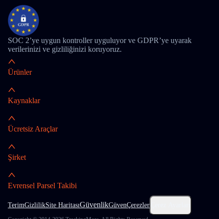
SOC 2’ye uygun kontroller uyguluyor ve GDPR’ye uyarak
verilerinizi ve gizliliğinizi koruyoruz.
Ürünler
Kaynaklar
Ücretsiz Araçlar
Şirket
Evrensel Parsel Takibi
Güvenlik
Terim
Gizlilik
Site Haritası
Güven
Çerezler
Çerez Ayarları