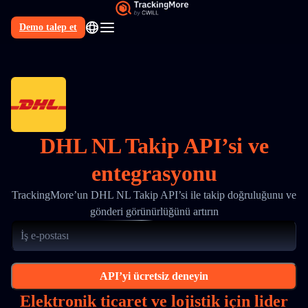
Demo talep et
TR
DHL NL Takip API’si ve
entegrasyonu
TrackingMore’un DHL NL Takip API’si ile takip doğruluğunu ve
gönderi görünürlüğünü artırın
API’yi ücretsiz deneyin
Elektronik ticaret ve lojistik için lider