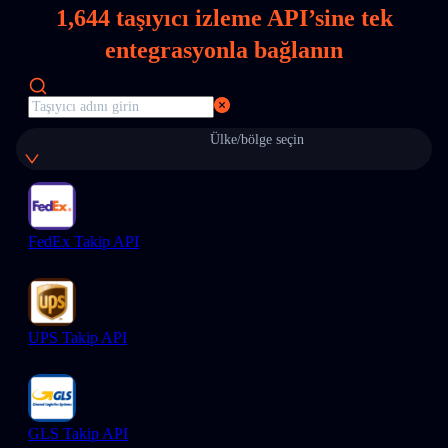
1,644
taşıyıcı izleme API’sine tek
entegrasyonla bağlanın
Ülke/bölge seçin
FedEx Takip API
UPS Takip API
GLS Takip API