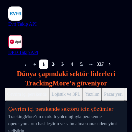
Evri Takip API
DPD Takip API
1
2
3
4
5
337
More pages
Dünya çapındaki sektör liderleri
TrackingMore’a güveniyor
Çevrim içi perakende
Lojistik ve 3PL
Yazılım
Pazar yeri
Dr
Çevrim içi perakende sektörü için çözümler
TrackingMore’un markalı yolculuğuyla perakende
operasyonlarını basitleştirin ve satın alma sonrası deneyimi
geliştirin.