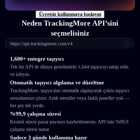
Ücretsiz kullanmaya başlayın
Neden TrackingMore API’sini
seçmelisiniz
https://api.trackingmore.com/v4
1,600+ entegre taşıyıcı
Tek bir API ile dünya genelindeki 1,644 taşıyıcıyı takip edin
ve izleyin.
Otomatik taşıyıcı algılama ve düzeltme
TrackingMore, taşıyıcıları otomatik algılayarak çoklu taşıyıcı
sorunlarınızı çözer. Artık menüler veya farklı paneller yok —
her şey tek yerde.
%99,9 çalışma süresi
Kesinti süresi pazar payınızı kaybettirmesin. API’miz %99,9
çalışma süresi sunar.
Sadece 3 günde kullanıma hazır