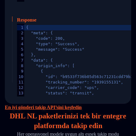
Response
1
{
2
  "meta": {
3
    "code": 200,
4
    "type": "Success",
5
    "message": "Success"
6
  },
7
  "data": {
8
    "origin_info": [
9
      {
10
        "id": "b9533f736b05d563c71231cdd79b2a
11
        "tracking_number": "1939155131",
12
        "carrier_code": "ups",
13
        "status": "transit",
14
        "original_country": "China",
15
        "destination_country": "United States
En iyi gönderi takip API’sini keşfedin
16
        "itemTimeLength": 2,
DHL NL paketlerinizi
tek
bir entegre
17
        "weblink": "",
18
        "phone": null,
platformda takip edin
19
        "trackinfo": [
20
          {
Her operasyonel modele uygun altı esnek takip modu