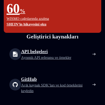
60
%
WISMO çağrılarında azalma
SHEIN’in hikayesini oku
Geliştirici kaynakları
API belgeleri
Ayrıntılı API referansı ve örnekler
GitHub
Açık kaynak SDK’ları ve kod örneklerini
keşfedin