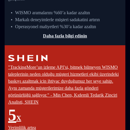
WISMO aramalarını %60’a kadar azaltın
Markalı deneyimlerle müşteri sadakatini artırın
Operasyonel maliyetleri %30’a kadar azaltın
Daha fazla bilgi edinin
"TrackingMore’un izleme API’si, bitmek bilmeyen WISMO
taleplerinin neden olduğu müşteri hizmetleri ekibi üzerindeki
baskıyı azaltmak için ihtiyaç duyduğumuz her şeye sahip.
Aynı zamanda müşterilerimize daha fazla gönderi
görünürlüğü sağlıyor." - Min Chen, Kıdemli Tedarik Zinciri
Analisti, SHEIN
5
X
Verimlilik artışı