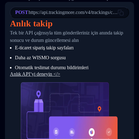
21
            "Date": "2017-03-08 04: 22: 00",
22
            "StatusDescription": "Departed Fa
POST
23
            "Details": "Departed Facility in 
https://api.trackingmore.com/v4/trackings/create
24
          },
Anlık takip
25
          {
26
            "Date": "2017-03-06 15:28:00",
Tek bir API çağrısıyla tüm gönderileriniz için anında takip
27
            "StatusDescription": "Shipment pi
sonucu ve durum güncellemesi alın
28
            "Details": "BEIJING-CHINA,PEOPLES
29
          }
E-ticaret sipariş takip sayfaları
30
        ]
31
      }
Daha az WISMO sorgusu
32
    ]
Otomatik teslimat durumu bildirimleri
33
  }
34
}
Anlık API’yi deneyin </>