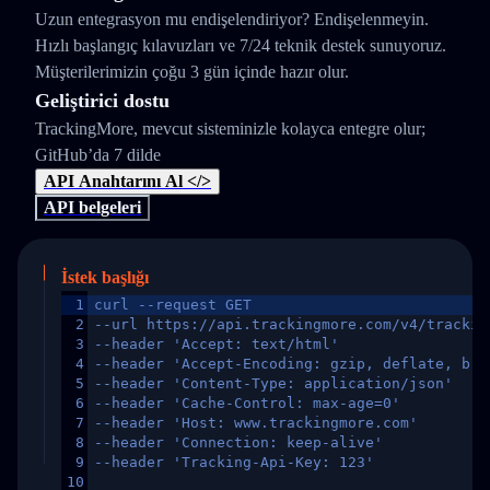
Uzun entegrasyon mu endişelendiriyor? Endişelenmeyin.
Hızlı başlangıç kılavuzları ve 7/24 teknik destek sunuyoruz.
Müşterilerimizin çoğu 3 gün içinde hazır olur.
Geliştirici dostu
TrackingMore, mevcut sisteminizle kolayca entegre olur;
GitHub’da 7 dilde
API Anahtarını Al </>
API belgeleri
İstek başlığı
1
curl --request GET
2
--url https://api.trackingmore.com/v4/trackin
3
--header 'Accept: text/html'
4
--header 'Accept-Encoding: gzip, deflate, br,
5
--header 'Content-Type: application/json'
6
--header 'Cache-Control: max-age=0'
7
--header 'Host: www.trackingmore.com'
8
--header 'Connection: keep-alive'
9
--header 'Tracking-Api-Key: 123'
10