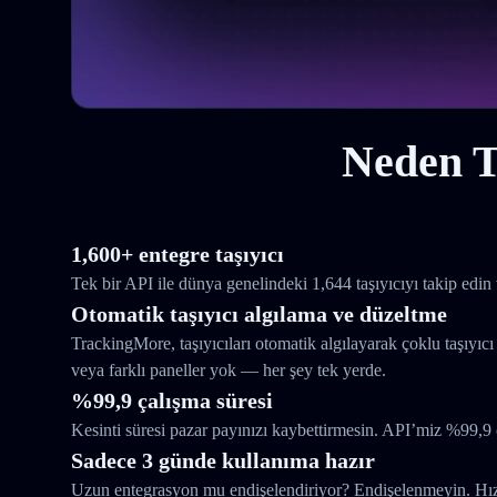
Neden T
1,600+ entegre taşıyıcı
Tek bir API ile dünya genelindeki 1,644 taşıyıcıyı takip edin 
Otomatik taşıyıcı algılama ve düzeltme
TrackingMore, taşıyıcıları otomatik algılayarak çoklu taşıyıcı
veya farklı paneller yok — her şey tek yerde.
%99,9 çalışma süresi
Kesinti süresi pazar payınızı kaybettirmesin. API’miz %99,9 
Sadece 3 günde kullanıma hazır
Uzun entegrasyon mu endişelendiriyor? Endişelenmeyin. Hızlı