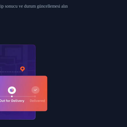
ent picked up",
akip sonucu ve durum güncellemesi alın
EOPLES REPUBLIC"