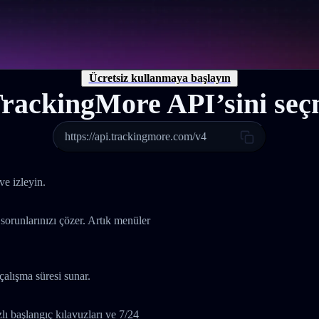
Ücretsiz kullanmaya başlayın
rackingMore API’sini seçm
https://api.trackingmore.com/v4
ve izleyin.
 sorunlarınızı çözer. Artık menüler
çalışma süresi sunar.
 başlangıç kılavuzları ve 7/24