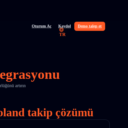
Oturum Aç
Kaydol
Demo talep et
TR
tegrasyonu
lüğünü artırın
 Poland takip çözümü