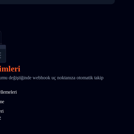
imleri
mu değiştiğinde webhook uç noktanıza otomatik takip
ellemeleri
tme
ri
e