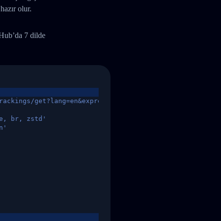
hazır olur.
tHub’da 7 dilde
rackings/get?lang=en&express=ups&tracknumber=1939155131
e, br, zstd'
n'