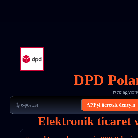
DPD Polan
TrackingMore’
API’yi ücretsiz deneyin
Elektronik ticaret 