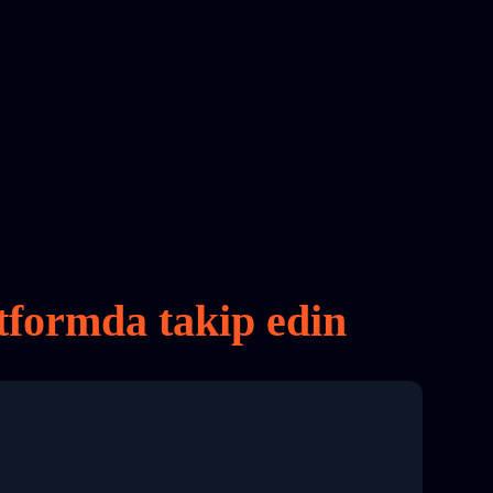
tformda takip edin
8 04:22:00"