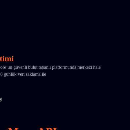
timi
More’un güvenli bulut tabanlı platformunda merkezi hale
180 günlük veri saklama ile
ği