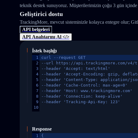
teknik destek sunuyoruz. Müşterilerimizin çoğu 3 gün içinde 
Geliştirici dostu
TrackingMore, mevcut sisteminizle kolayca entegre olur; Gi
API belgeleri
API Anahtarını Al </>
İstek başlığı
1
curl --request GET
2
--url https://api.trackingmore.com/v4/t
3
--header 'Accept: text/html'
4
--header 'Accept-Encoding: gzip, deflat
5
--header 'Content-Type: application/jso
6
--header 'Cache-Control: max-age=0'
7
--header 'Host: www.trackingmore.com'
8
--header 'Connection: keep-alive'
9
--header 'Tracking-Api-Key: 123'
10
Response
1
{