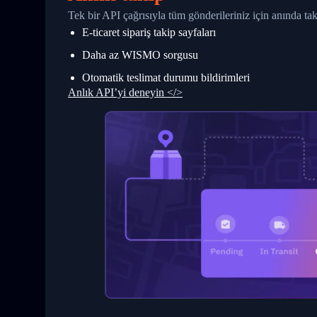
27
            "StatusDescription": "Shipm
Tek bir API çağrısıyla tüm gönderileriniz için anında t
28
            "Details": "BEIJING-CHINA,P
E-ticaret sipariş takip sayfaları
29
          }
30
        ]
Daha az WISMO sorgusu
31
      }
32
    ]
Otomatik teslimat durumu bildirimleri
33
  }
Anlık API’yi deneyin </>
34
}