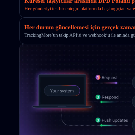
Küresel taşıyıcılar arasında DPD Poland pa
Her gönderiyi tek bir entegre platformda başlangıçtan varı
Her durum güncellemesi için gerçek zaman
TrackingMore’un takip API’si ve webhook’u ile anında günc