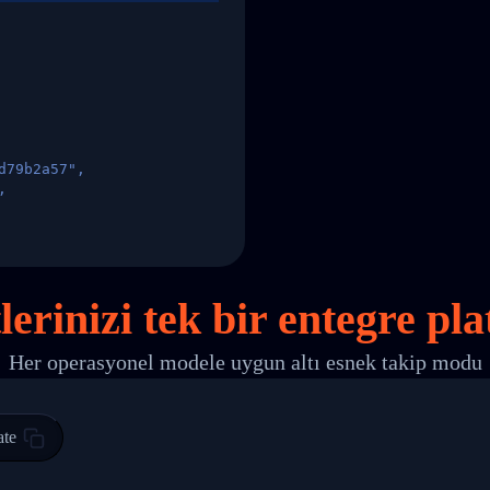
d79b2a57",
,
States",
lerinizi
tek
bir entegre pla
Her operasyonel modele uygun altı esnek takip modu
 00",
ted Facility in HONG KONG-HONG KONG",
ty in HONG KONG-HONG KONG, HONG KONG-HONG KONG,2017-03-0
ate
0",