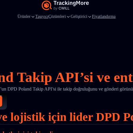
Ürünler
Taşıyıcı
Çözümleri
Geliştirici
Fiyatlandırma
d Takip API’si ve en
un DPD Poland Takip API’si ile takip doğruluğunu ve gönderi görünür
ve lojistik için lider DPD