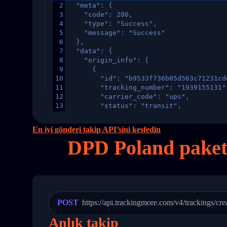
2
  "meta": {
3
    "code": 200,
4
    "type": "Success",
5
    "message": "Success"
6
  },
7
  "data": {
8
    "origin_info": [
9
      {
10
        "id": "b9533f736b05d563c71231cd
11
        "tracking_number": "1939155131"
12
        "carrier_code": "ups",
13
        "status": "transit",
14
        "original_country": "China",
15
        "destination_country": "United 
En iyi gönderi takip API’sini keşfedin
16
        "itemTimeLength": 2,
DPD Poland paket
17
        "weblink": "",
18
        "phone": null,
19
        "trackinfo": [
20
          {
21
            "Date": "2017-03-08 04: 22:
22
            "StatusDescription": "Depar
23
            "Details": "Departed Facili
POST
https://api.trackingmore.com/v4/trackings/cre
24
          },
25
          {
Anlık takip
26
            "Date": "2017-03-06 15:28:0