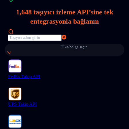
1,648
taşıyıcı izleme API’sine tek
entegrasyonla bağlanın
Ülke/bölge seçin
FedEx Takip API
UPS Takip API