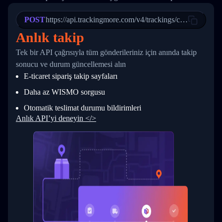
21
            "Date": "2017-03-08 04: 22: 00",
22
            "StatusDescription": "Departed Fa
POST
23
            "Details": "Departed Facility in 
https://api.trackingmore.com/v4/trackings/create
24
          },
Anlık takip
25
          {
26
            "Date": "2017-03-06 15:28:00",
Tek bir API çağrısıyla tüm gönderileriniz için anında takip
27
            "StatusDescription": "Shipment pi
sonucu ve durum güncellemesi alın
28
            "Details": "BEIJING-CHINA,PEOPLES
29
          }
E-ticaret sipariş takip sayfaları
30
        ]
31
      }
Daha az WISMO sorgusu
32
    ]
Otomatik teslimat durumu bildirimleri
33
  }
34
}
Anlık API’yi deneyin </>