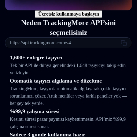
Ücretsiz kullanmaya başlayın
Neden TrackingMore API’sini
seçmelisiniz
https://api.trackingmore.com/v4
1,600+ entegre taşıyıcı
Tek bir API ile dünya genelindeki 1,648 taşıyıcıyı takip edin
ve izleyin.
Otomatik taşıyıcı algılama ve düzeltme
TrackingMore, taşıyıcıları otomatik algılayarak çoklu taşıyıcı
sorunlarınızı çözer. Artık menüler veya farklı paneller yok —
her şey tek yerde.
%99,9 çalışma süresi
Kesinti süresi pazar payınızı kaybettirmesin. API’miz %99,9
çalışma süresi sunar.
Sadece 3 günde kullanıma hazır