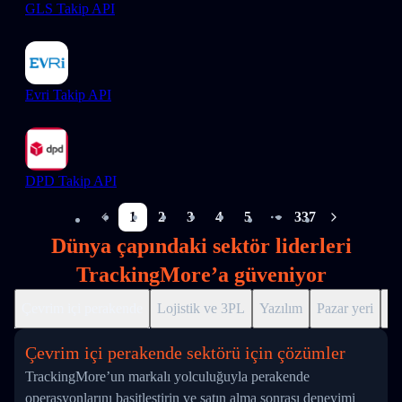
GLS Takip API
Evri Takip API
DPD Takip API
1
2
3
4
5
337
More pages
Dünya çapındaki sektör liderleri
TrackingMore’a güveniyor
Çevrim içi perakende
Lojistik ve 3PL
Yazılım
Pazar yeri
Dr
Çevrim içi perakende sektörü için çözümler
TrackingMore’un markalı yolculuğuyla perakende
operasyonlarını basitleştirin ve satın alma sonrası deneyimi