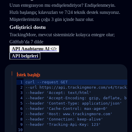
Uzun entegrasyon mu endişelendiriyor? Endişelenmeyin.
Hızlı başlangıç kılavuzları ve 7/24 teknik destek sunuyoruz.
Müşterilerimizin çoğu 3 gün içinde hazır olur.
Geliştirici dostu
TrackingMore, mevcut sisteminizle kolayca entegre olur;
GitHub’da 7 dilde
API Anahtarını Al </>
API belgeleri
İstek başlığı
1
curl --request GET
2
--url https://api.trackingmore.com/v4/trackin
3
--header 'Accept: text/html'
4
--header 'Accept-Encoding: gzip, deflate, br,
5
--header 'Content-Type: application/json'
6
--header 'Cache-Control: max-age=0'
7
--header 'Host: www.trackingmore.com'
8
--header 'Connection: keep-alive'
9
--header 'Tracking-Api-Key: 123'
10