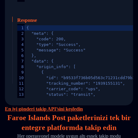
Response
1
{
2
  "meta": {
3
    "code": 200,
4
    "type": "Success",
5
    "message": "Success"
6
  },
7
  "data": {
8
    "origin_info": [
9
      {
10
        "id": "b9533f736b05d563c71231cdd79b2a
11
        "tracking_number": "1939155131",
12
        "carrier_code": "ups",
13
        "status": "transit",
14
        "original_country": "China",
15
        "destination_country": "United States
En iyi gönderi takip API’sini keşfedin
16
        "itemTimeLength": 2,
Faroe Islands Post paketlerinizi
tek
bir
17
        "weblink": "",
18
        "phone": null,
entegre platformda takip edin
19
        "trackinfo": [
20
          {
Her operasyonel modele uygun altı esnek takip modu