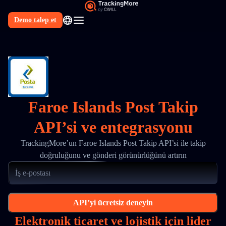
Demo talep et
TR
Faroe Islands Post Takip
API’si ve entegrasyonu
TrackingMore’un Faroe Islands Post Takip API’si ile takip
doğruluğunu ve gönderi görünürlüğünü artırın
API’yi ücretsiz deneyin
Elektronik ticaret ve lojistik için lider