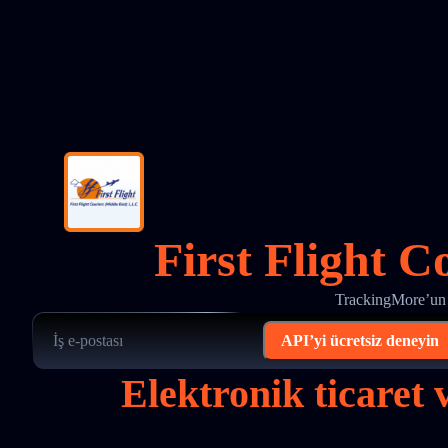
First Flight C
TrackingMore’un F
API’yi ücretsiz deneyin
Elektronik ticaret v