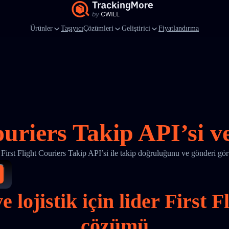
Ürünler
Taşıyıcı
Çözümleri
Geliştirici
Fiyatlandırma
ouriers Takip API’si 
irst Flight Couriers Takip API’si ile takip doğruluğunu ve gönderi gör
e lojistik için lider First 
çözümü