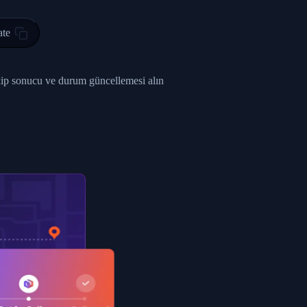
0",
ate
ent picked up",
EOPLES REPUBLIC"
akip sonucu ve durum güncellemesi alın