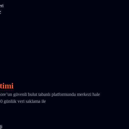
ri
e
timi
More’un güvenli bulut tabanlı platformunda merkezi hale
180 günlük veri saklama ile
ği