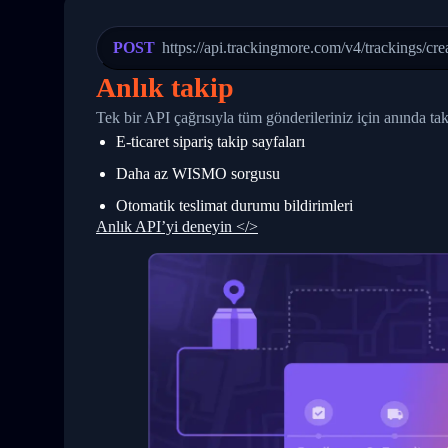
24
          },
25
          {
26
            "Date": "2017-03-06 15:28:0
POST
https://api.trackingmore.com/v4/trackings/cre
27
            "StatusDescription": "Shipm
28
            "Details": "BEIJING-CHINA,P
Anlık takip
29
          }
30
        ]
Tek bir API çağrısıyla tüm gönderileriniz için anında t
31
      }
E-ticaret sipariş takip sayfaları
32
    ]
33
  }
Daha az WISMO sorgusu
34
}
Otomatik teslimat durumu bildirimleri
Anlık API’yi deneyin </>