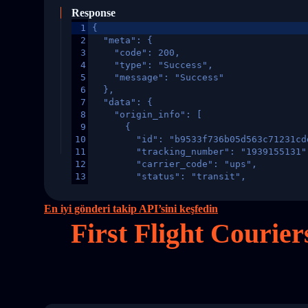
Response
1
{
2
  "meta": {
3
    "code": 200,
4
    "type": "Success",
5
    "message": "Success"
6
  },
7
  "data": {
8
    "origin_info": [
9
      {
10
        "id": "b9533f736b05d563c71231cd
11
        "tracking_number": "1939155131"
12
        "carrier_code": "ups",
13
        "status": "transit",
14
        "original_country": "China",
15
        "destination_country": "United 
En iyi gönderi takip API’sini keşfedin
16
        "itemTimeLength": 2,
First Flight Courier
17
        "weblink": "",
18
        "phone": null,
19
        "trackinfo": [
20
          {
21
            "Date": "2017-03-08 04: 22:
22
            "StatusDescription": "Depar
23
            "Details": "Departed Facili