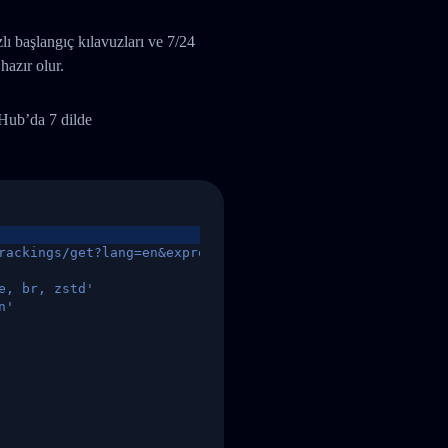
 başlangıç kılavuzları ve 7/24
hazır olur.
tHub’da 7 dilde
rackings/get?lang=en&express=ups&tracknumber=1939155131
e, br, zstd'
n'