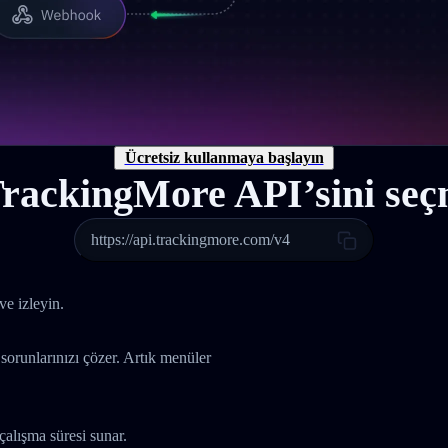
Ücretsiz kullanmaya başlayın
rackingMore API’sini seçm
https://api.trackingmore.com/v4
ve izleyin.
 sorunlarınızı çözer. Artık menüler
çalışma süresi sunar.