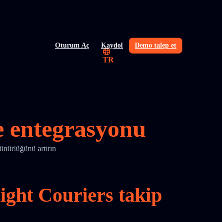
Oturum Aç
Kaydol
Demo talep et
TR
ve entegrasyonu
ünürlüğünü artırın
Flight Couriers takip