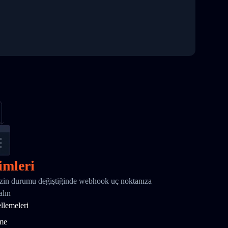
imleri
nizin durumu değiştiğinde webhook uç noktanıza
alın
ellemeleri
tme