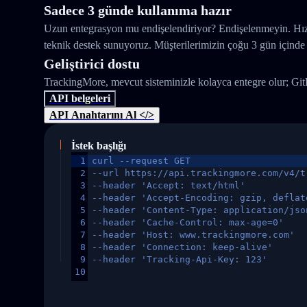
Sadece 3 günde kullanıma hazır
Uzun entegrasyon mu endişelendiriyor? Endişelenmeyin. Hızlı
teknik destek sunuyoruz. Müşterilerimizin çoğu 3 gün içinde 
Geliştirici dostu
TrackingMore, mevcut sisteminizle kolayca entegre olur; Gi
API belgeleri
API Anahtarını Al </>
İstek başlığı
1
curl --request GET
2
--url https://api.trackingmore.com/v4/t
3
--header 'Accept: text/html'
4
--header 'Accept-Encoding: gzip, deflat
5
--header 'Content-Type: application/jso
6
--header 'Cache-Control: max-age=0'
7
--header 'Host: www.trackingmore.com'
8
--header 'Connection: keep-alive'
9
--header 'Tracking-Api-Key: 123'
10