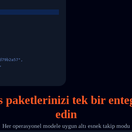
d79b2a57",
,
States",
s paketlerinizi
tek
bir ente
edin
 00",
ted Facility in HONG KONG-HONG KONG",
Her operasyonel modele uygun altı esnek takip modu
ty in HONG KONG-HONG KONG, HONG KONG-HONG KONG,2017-03-0