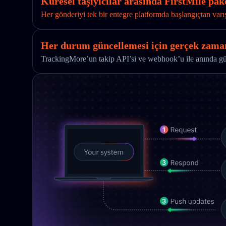
Küresel taşıyıcılar arasında FirstMile pake
Her gönderiyi tek bir entegre platformda başlangıçtan varı
Her durum güncellemesi için gerçek zaman
TrackingMore’un takip API’si ve webhook’u ile anında günc