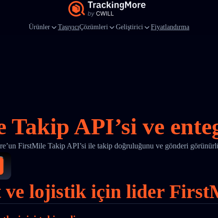
Ürünler
Taşıyıcı
Çözümleri
Geliştirici
Fiyatlandırma
e Takip API’si ve ent
’un FirstMile Takip API’si ile takip doğruluğunu ve gönderi görünürl
 ve lojistik için lider Fir