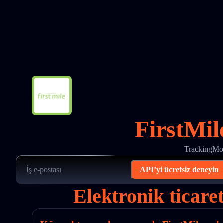
FirstMil
TrackingMore
API’yi ücretsiz deneyin
Elektronik ticaret