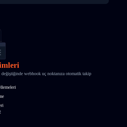
imleri
 değiştiğinde webhook uç noktanıza otomatik takip
ellemeleri
tme
ri
e