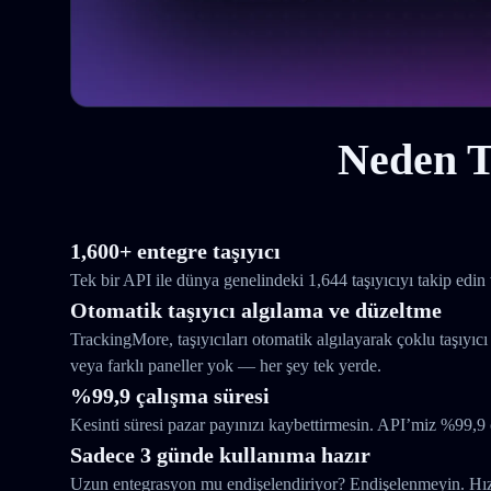
Neden T
1,600+ entegre taşıyıcı
Tek bir API ile dünya genelindeki 1,644 taşıyıcıyı takip edin 
Otomatik taşıyıcı algılama ve düzeltme
TrackingMore, taşıyıcıları otomatik algılayarak çoklu taşıyıcı
veya farklı paneller yok — her şey tek yerde.
%99,9 çalışma süresi
Kesinti süresi pazar payınızı kaybettirmesin. API’miz %99,9 
Sadece 3 günde kullanıma hazır
Uzun entegrasyon mu endişelendiriyor? Endişelenmeyin. Hızlı