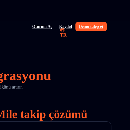
Oturum Aç
Kaydol
Demo talep et
TR
egrasyonu
üğünü artırın
stMile takip çözümü