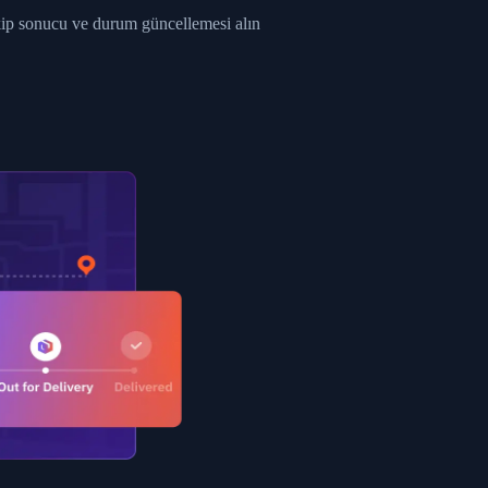
ent picked up",
akip sonucu ve durum güncellemesi alın
EOPLES REPUBLIC"