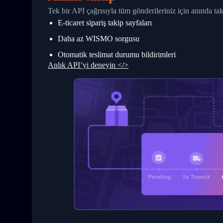
27
            "StatusDescription": "Shipm
Tek bir API çağrısıyla tüm gönderileriniz için anında t
28
            "Details": "BEIJING-CHINA,P
E-ticaret sipariş takip sayfaları
29
          }
30
        ]
Daha az WISMO sorgusu
31
      }
32
    ]
Otomatik teslimat durumu bildirimleri
33
  }
Anlık API’yi deneyin </>
34
}