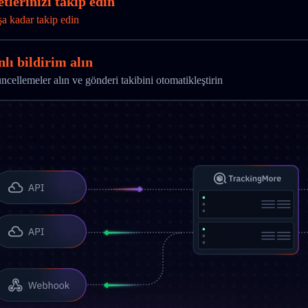
tlerinizi takip edin
şa kadar takip edin
lı bildirim alın
ellemeler alın ve gönderi takibini otomatikleştirin