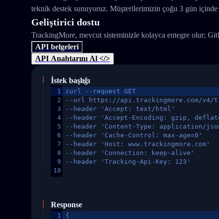
teknik destek sunuyoruz. Müşterilerimizin çoğu 3 gün içinde 
Geliştirici dostu
TrackingMore, mevcut sisteminizle kolayca entegre olur; Gi
API belgeleri
API Anahtarını Al </>
İstek başlığı
1
curl --request GET
2
--url https://api.trackingmore.com/v4/t
3
--header 'Accept: text/html'
4
--header 'Accept-Encoding: gzip, deflat
5
--header 'Content-Type: application/jso
6
--header 'Cache-Control: max-age=0'
7
--header 'Host: www.trackingmore.com'
8
--header 'Connection: keep-alive'
9
--header 'Tracking-Api-Key: 123'
10
Response
1
{