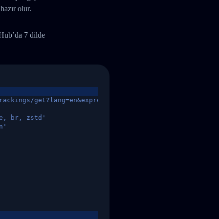
hazır olur.
tHub’da 7 dilde
rackings/get?lang=en&express=ups&tracknumber=1939155131
e, br, zstd'
n'