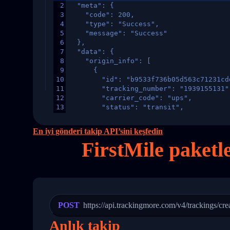
2
  "meta": {
3
    "code": 200,
4
    "type": "Success",
5
    "message": "Success"
6
  },
7
  "data": {
8
    "origin_info": [
9
      {
10
        "id": "b9533f736b05d563c71231cd
11
        "tracking_number": "1939155131"
12
        "carrier_code": "ups",
13
        "status": "transit",
14
        "original_country": "China",
15
        "destination_country": "United 
En iyi gönderi takip API’sini keşfedin
16
        "itemTimeLength": 2,
FirstMile paketl
17
        "weblink": "",
18
        "phone": null,
19
        "trackinfo": [
20
          {
21
            "Date": "2017-03-08 04: 22:
22
            "StatusDescription": "Depar
23
            "Details": "Departed Facili
POST
https://api.trackingmore.com/v4/trackings/cre
24
          },
25
          {
Anlık takip
26
            "Date": "2017-03-06 15:28:0