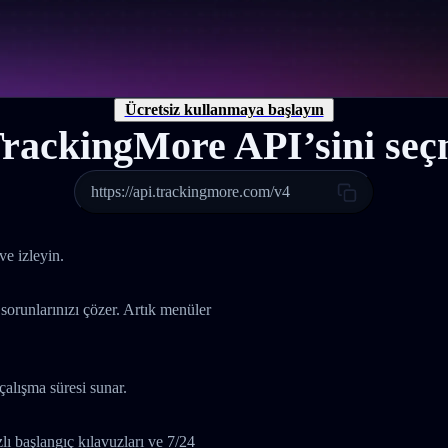
Ücretsiz kullanmaya başlayın
rackingMore API’sini seçm
https://api.trackingmore.com/v4
ve izleyin.
 sorunlarınızı çözer. Artık menüler
çalışma süresi sunar.
 başlangıç kılavuzları ve 7/24