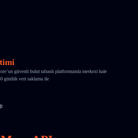
timi
More’un güvenli bulut tabanlı platformunda merkezi hale
180 günlük veri saklama ile
ği