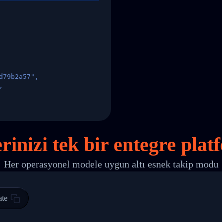
d79b2a57",
,
States",
erinizi
tek
bir entegre plat
Her operasyonel modele uygun altı esnek takip modu
 00",
ted Facility in HONG KONG-HONG KONG",
ty in HONG KONG-HONG KONG, HONG KONG-HONG KONG,2017-03-0
ate
0",