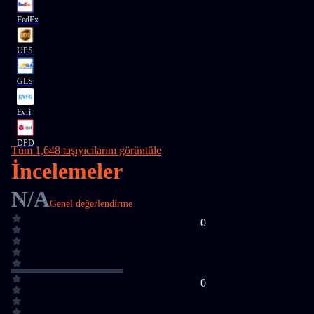
FedEx
UPS
GLS
Evri
DPD
Tüm 1,648 taşıyıcılarını görüntüle
İncelemeler
N/A
Genel değerlendirme
0
0