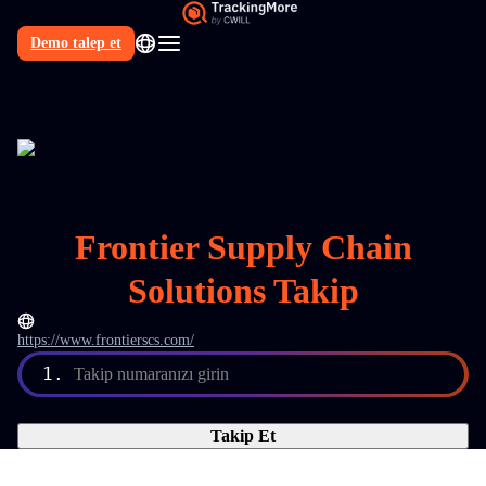
Demo talep et
TR
Frontier Supply Chain
Solutions Takip
https://www.frontierscs.com/
1.
Takip numaranızı girin
Takip Et