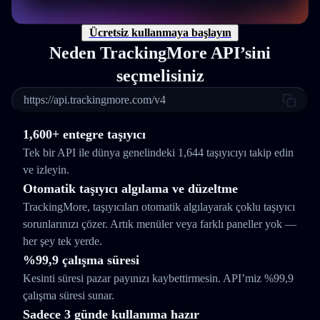
Ücretsiz kullanmaya başlayın
Neden TrackingMore API’sini
seçmelisiniz
https://api.trackingmore.com/v4
1,600+ entegre taşıyıcı
Tek bir API ile dünya genelindeki 1,644 taşıyıcıyı takip edin
ve izleyin.
Otomatik taşıyıcı algılama ve düzeltme
TrackingMore, taşıyıcıları otomatik algılayarak çoklu taşıyıcı
sorunlarınızı çözer. Artık menüler veya farklı paneller yok —
her şey tek yerde.
%99,9 çalışma süresi
Kesinti süresi pazar payınızı kaybettirmesin. API’miz %99,9
çalışma süresi sunar.
Sadece 3 günde kullanıma hazır