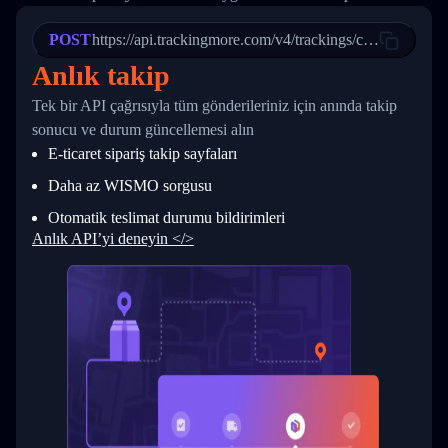
21
            "Date": "2017-03-08 04: 22: 00",
22
            "StatusDescription": "Departed Fa
POST
23
            "Details": "Departed Facility in 
https://api.trackingmore.com/v4/trackings/create
24
          },
Anlık takip
25
          {
26
            "Date": "2017-03-06 15:28:00",
Tek bir API çağrısıyla tüm gönderileriniz için anında takip
27
            "StatusDescription": "Shipment pi
sonucu ve durum güncellemesi alın
28
            "Details": "BEIJING-CHINA,PEOPLES
29
          }
E-ticaret sipariş takip sayfaları
30
        ]
31
      }
Daha az WISMO sorgusu
32
    ]
Otomatik teslimat durumu bildirimleri
33
  }
34
}
Anlık API’yi deneyin </>