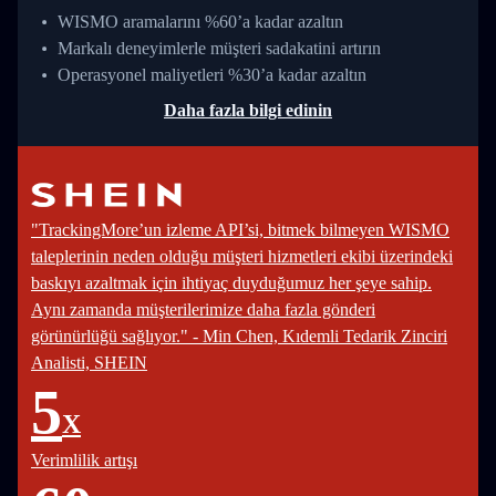
WISMO aramalarını %60’a kadar azaltın
Markalı deneyimlerle müşteri sadakatini artırın
Operasyonel maliyetleri %30’a kadar azaltın
Daha fazla bilgi edinin
"TrackingMore’un izleme API’si, bitmek bilmeyen WISMO
taleplerinin neden olduğu müşteri hizmetleri ekibi üzerindeki
baskıyı azaltmak için ihtiyaç duyduğumuz her şeye sahip.
Aynı zamanda müşterilerimize daha fazla gönderi
görünürlüğü sağlıyor." - Min Chen, Kıdemli Tedarik Zinciri
Analisti, SHEIN
5
X
Verimlilik artışı