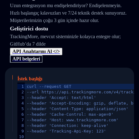
Uzun entegrasyon mu endişelendiriyor? Endişelenmeyin.
Hızlı başlangıç kılavuzları ve 7/24 teknik destek sunuyoruz.
Müşterilerimizin çoğu 3 gün içinde hazır olur.
Geliştirici dostu
TrackingMore, mevcut sisteminizle kolayca entegre olur;
GitHub’da 7 dilde
API Anahtarını Al </>
API belgeleri
İstek başlığı
1
curl --request GET
2
--url https://api.trackingmore.com/v4/trackin
3
--header 'Accept: text/html'
4
--header 'Accept-Encoding: gzip, deflate, br,
5
--header 'Content-Type: application/json'
6
--header 'Cache-Control: max-age=0'
7
--header 'Host: www.trackingmore.com'
8
--header 'Connection: keep-alive'
9
--header 'Tracking-Api-Key: 123'
10