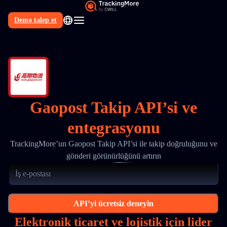
Demo talep et
TR
Gaopost Takip API’si ve
entegrasyonu
TrackingMore’un Gaopost Takip API’si ile takip doğruluğunu ve
gönderi görünürlüğünü artırın
API’yi ücretsiz deneyin
Elektronik ticaret ve lojistik için lider