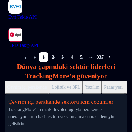
Evri Takip API
DPD Takip API
1
2
3
4
5
337
More pages
Dünya çapındaki sektör liderleri
TrackingMore’a güveniyor
Çevrim içi perakende
Lojistik ve 3PL
Yazılım
Pazar yeri
Dr
Çevrim içi perakende sektörü için çözümler
TrackingMore’un markalı yolculuğuyla perakende
operasyonlarını basitleştirin ve satın alma sonrası deneyimi
geliştirin.