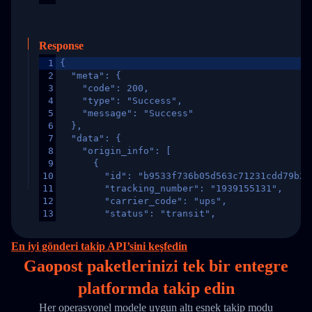
Response
1
{
2
  "meta": {
3
    "code": 200,
4
    "type": "Success",
5
    "message": "Success"
6
  },
7
  "data": {
8
    "origin_info": [
9
      {
10
        "id": "b9533f736b05d563c71231cdd79b2a
11
        "tracking_number": "1939155131",
12
        "carrier_code": "ups",
13
        "status": "transit",
14
        "original_country": "China",
15
        "destination_country": "United States
En iyi gönderi takip API’sini keşfedin
16
        "itemTimeLength": 2,
Gaopost paketlerinizi
tek
bir entegre
17
        "weblink": "",
18
        "phone": null,
platformda takip edin
19
        "trackinfo": [
20
          {
Her operasyonel modele uygun altı esnek takip modu