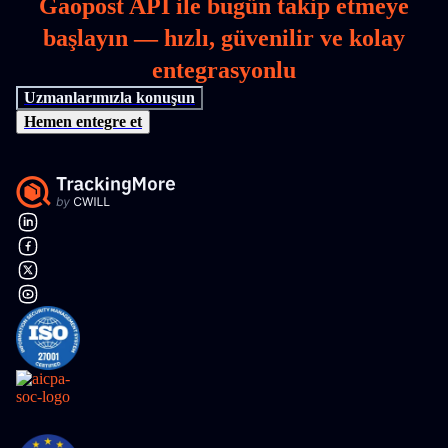
Gaopost API ile bugün takip etmeye
başlayın — hızlı, güvenilir ve kolay
entegrasyonlu
Uzmanlarımızla konuşun
Hemen entegre et