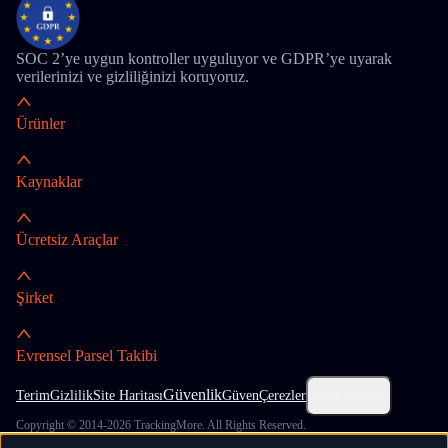
SOC 2’ye uygun kontroller uyguluyor ve GDPR’ye uyarak
verilerinizi ve gizliliğinizi koruyoruz.
Ürünler
Kaynaklar
Ücretsiz Araçlar
Şirket
Evrensel Parsel Takibi
Güvenlik
Terim
Gizlilik
Site Haritası
Güven
Çerezler
Çerez Ayarları
Copyright © 2014-2026 TrackingMore. All Rights Reserved.