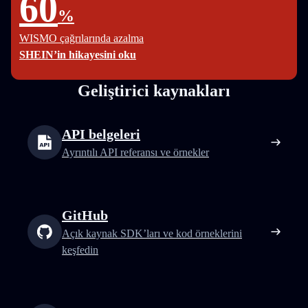
60
%
WISMO çağrılarında azalma
SHEIN’in hikayesini oku
Geliştirici kaynakları
API belgeleri
Ayrıntılı API referansı ve örnekler
GitHub
Açık kaynak SDK’ları ve kod örneklerini
keşfedin