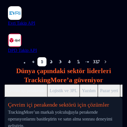
Evri Takip API
DPD Takip API
1
2
3
4
5
337
More pages
Dünya çapındaki sektör liderleri
TrackingMore’a güveniyor
Çevrim içi perakende
Lojistik ve 3PL
Yazılım
Pazar yeri
Dr
Çevrim içi perakende sektörü için çözümler
TrackingMore’un markalı yolculuğuyla perakende
operasyonlarını basitleştirin ve satın alma sonrası deneyimi
geliştirin.