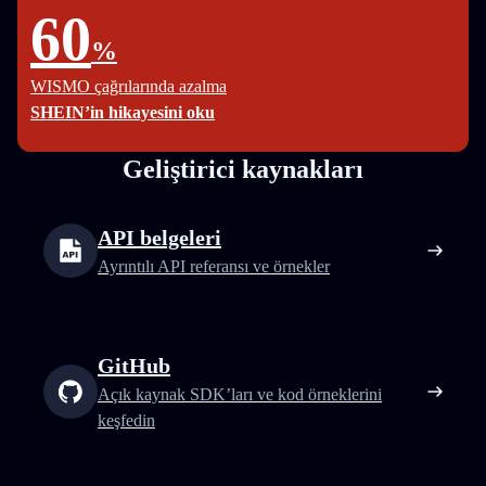
60
%
WISMO çağrılarında azalma
SHEIN’in hikayesini oku
Geliştirici kaynakları
API belgeleri
Ayrıntılı API referansı ve örnekler
GitHub
Açık kaynak SDK’ları ve kod örneklerini
keşfedin