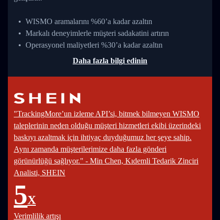
WISMO aramalarını %60’a kadar azaltın
Markalı deneyimlerle müşteri sadakatini artırın
Operasyonel maliyetleri %30’a kadar azaltın
Daha fazla bilgi edinin
"TrackingMore’un izleme API’si, bitmek bilmeyen WISMO
taleplerinin neden olduğu müşteri hizmetleri ekibi üzerindeki
baskıyı azaltmak için ihtiyaç duyduğumuz her şeye sahip.
Aynı zamanda müşterilerimize daha fazla gönderi
görünürlüğü sağlıyor." - Min Chen, Kıdemli Tedarik Zinciri
Analisti, SHEIN
5
X
Verimlilik artışı