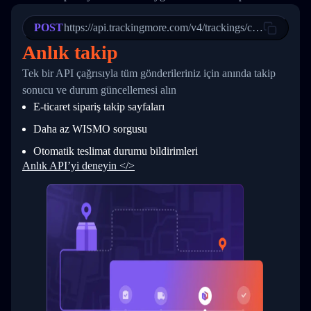
21
            "Date": "2017-03-08 04: 22: 00",
22
            "StatusDescription": "Departed Fa
POST
23
            "Details": "Departed Facility in 
https://api.trackingmore.com/v4/trackings/create
24
          },
Anlık takip
25
          {
26
            "Date": "2017-03-06 15:28:00",
Tek bir API çağrısıyla tüm gönderileriniz için anında takip
27
            "StatusDescription": "Shipment pi
sonucu ve durum güncellemesi alın
28
            "Details": "BEIJING-CHINA,PEOPLES
29
          }
E-ticaret sipariş takip sayfaları
30
        ]
31
      }
Daha az WISMO sorgusu
32
    ]
Otomatik teslimat durumu bildirimleri
33
  }
34
}
Anlık API’yi deneyin </>