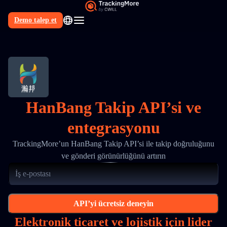
Demo talep et
TR
HanBang Takip API’si ve
entegrasyonu
TrackingMore’un HanBang Takip API’si ile takip doğruluğunu
ve gönderi görünürlüğünü artırın
API’yi ücretsiz deneyin
Elektronik ticaret ve lojistik için lider