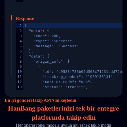
Response
1
{
2
  "meta": {
3
    "code": 200,
4
    "type": "Success",
5
    "message": "Success"
6
  },
7
  "data": {
8
    "origin_info": [
9
      {
10
        "id": "b9533f736b05d563c71231cdd79b2a
11
        "tracking_number": "1939155131",
12
        "carrier_code": "ups",
13
        "status": "transit",
14
        "original_country": "China",
15
        "destination_country": "United States
En iyi gönderi takip API’sini keşfedin
16
        "itemTimeLength": 2,
HanBang paketlerinizi
tek
bir entegre
17
        "weblink": "",
18
        "phone": null,
platformda takip edin
19
        "trackinfo": [
20
          {
Her operasyonel modele uygun altı esnek takip modu