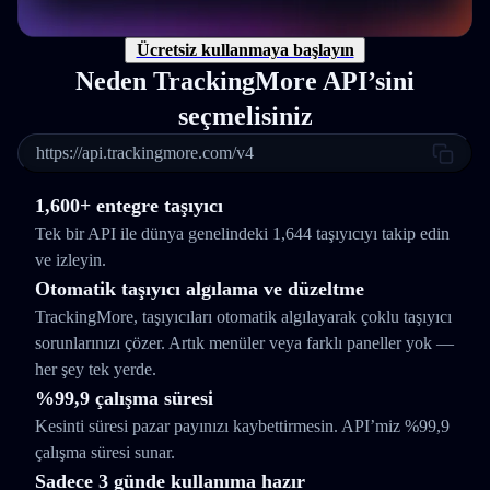
Ücretsiz kullanmaya başlayın
Neden TrackingMore API’sini
seçmelisiniz
https://api.trackingmore.com/v4
1,600+ entegre taşıyıcı
Tek bir API ile dünya genelindeki 1,644 taşıyıcıyı takip edin
ve izleyin.
Otomatik taşıyıcı algılama ve düzeltme
TrackingMore, taşıyıcıları otomatik algılayarak çoklu taşıyıcı
sorunlarınızı çözer. Artık menüler veya farklı paneller yok —
her şey tek yerde.
%99,9 çalışma süresi
Kesinti süresi pazar payınızı kaybettirmesin. API’miz %99,9
çalışma süresi sunar.
Sadece 3 günde kullanıma hazır