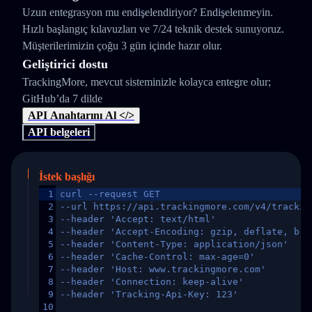
Uzun entegrasyon mu endişelendiriyor? Endişelenmeyin.
Hızlı başlangıç kılavuzları ve 7/24 teknik destek sunuyoruz.
Müşterilerimizin çoğu 3 gün içinde hazır olur.
Geliştirici dostu
TrackingMore, mevcut sisteminizle kolayca entegre olur;
GitHub’da 7 dilde
API Anahtarını Al </>
API belgeleri
İstek başlığı
1
curl --request GET
2
--url https://api.trackingmore.com/v4/trackin
3
--header 'Accept: text/html'
4
--header 'Accept-Encoding: gzip, deflate, br,
5
--header 'Content-Type: application/json'
6
--header 'Cache-Control: max-age=0'
7
--header 'Host: www.trackingmore.com'
8
--header 'Connection: keep-alive'
9
--header 'Tracking-Api-Key: 123'
10