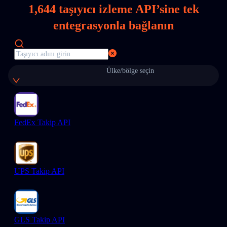
1,644
taşıyıcı izleme API’sine tek
entegrasyonla bağlanın
Ülke/bölge seçin
FedEx Takip API
UPS Takip API
GLS Takip API