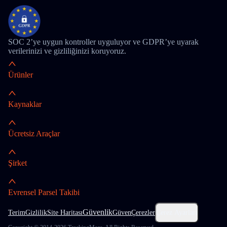
SOC 2’ye uygun kontroller uyguluyor ve GDPR’ye uyarak
verilerinizi ve gizliliğinizi koruyoruz.
Ürünler
Kaynaklar
Ücretsiz Araçlar
Şirket
Evrensel Parsel Takibi
Güvenlik
Terim
Gizlilik
Site Haritası
Güven
Çerezler
Çerez Ayarları