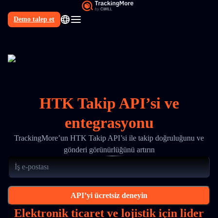
Demo talep et
TR
HTK Takip API’si ve
entegrasyonu
TrackingMore’un HTK Takip API’si ile takip doğruluğunu ve
gönderi görünürlüğünü artırın
API’yi ücretsiz deneyin
Elektronik ticaret ve lojistik için lider