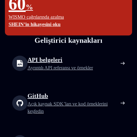
60
%
WISMO çağrılarında azalma
SHEIN’in hikayesini oku
Geliştirici kaynakları
API belgeleri
Ayrıntılı API referansı ve örnekler
GitHub
Açık kaynak SDK’ları ve kod örneklerini
keşfedin