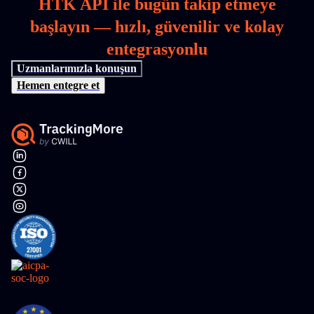
HTK API ile bugün takip etmeye
başlayın — hızlı, güvenilir ve kolay
entegrasyonlu
Uzmanlarımızla konuşun
Hemen entegre et