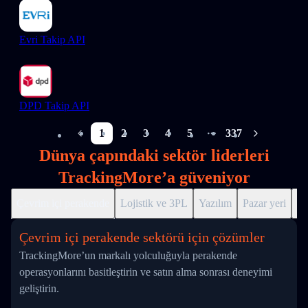
Evri Takip API
DPD Takip API
1
2
3
4
5
337
More pages
Dünya çapındaki sektör liderleri
TrackingMore’a güveniyor
Çevrim içi perakende
Lojistik ve 3PL
Yazılım
Pazar yeri
Dr
Çevrim içi perakende sektörü için çözümler
TrackingMore’un markalı yolculuğuyla perakende
operasyonlarını basitleştirin ve satın alma sonrası deneyimi
geliştirin.