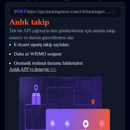
21
            "Date": "2017-03-08 04: 22: 00",
22
            "StatusDescription": "Departed Fa
POST
23
            "Details": "Departed Facility in 
https://api.trackingmore.com/v4/trackings/create
24
          },
Anlık takip
25
          {
26
            "Date": "2017-03-06 15:28:00",
Tek bir API çağrısıyla tüm gönderileriniz için anında takip
27
            "StatusDescription": "Shipment pi
sonucu ve durum güncellemesi alın
28
            "Details": "BEIJING-CHINA,PEOPLES
29
          }
E-ticaret sipariş takip sayfaları
30
        ]
31
      }
Daha az WISMO sorgusu
32
    ]
Otomatik teslimat durumu bildirimleri
33
  }
34
}
Anlık API’yi deneyin </>