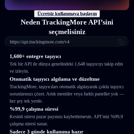
Ücretsiz kullanmaya başlayın
Neden TrackingMore API’sini
seçmelisiniz
https://api.trackingmore.com/v4
1,600+ entegre taşıyıcı
Tek bir API ile dünya genelindeki 1,648 taşıyıcıyı takip edin
ve izleyin.
Otomatik taşıyıcı algılama ve düzeltme
TrackingMore, taşıyıcıları otomatik algılayarak çoklu taşıyıcı
sorunlarınızı çözer. Artık menüler veya farklı paneller yok —
her şey tek yerde.
%99,9 çalışma süresi
Kesinti süresi pazar payınızı kaybettirmesin. API’miz %99,9
çalışma süresi sunar.
Sadece 3 günde kullanıma hazır