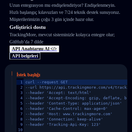
Uzun entegrasyon mu endişelendiriyor? Endişelenmeyin.
Hızlı başlangıç kılavuzları ve 7/24 teknik destek sunuyoruz.
Müşterilerimizin çoğu 3 gün içinde hazır olur.
Geliştirici dostu
TrackingMore, mevcut sisteminizle kolayca entegre olur;
GitHub’da 7 dilde
API Anahtarını Al </>
API belgeleri
İstek başlığı
1
curl --request GET
2
--url https://api.trackingmore.com/v4/trackin
3
--header 'Accept: text/html'
4
--header 'Accept-Encoding: gzip, deflate, br,
5
--header 'Content-Type: application/json'
6
--header 'Cache-Control: max-age=0'
7
--header 'Host: www.trackingmore.com'
8
--header 'Connection: keep-alive'
9
--header 'Tracking-Api-Key: 123'
10