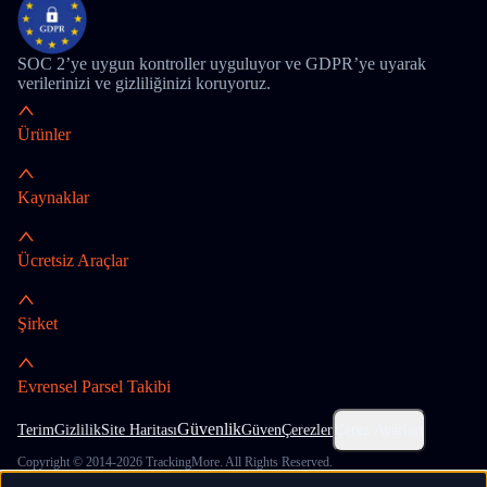
SOC 2’ye uygun kontroller uyguluyor ve GDPR’ye uyarak
verilerinizi ve gizliliğinizi koruyoruz.
Ürünler
Kaynaklar
Ücretsiz Araçlar
Şirket
Evrensel Parsel Takibi
Güvenlik
Terim
Gizlilik
Site Haritası
Güven
Çerezler
Çerez Ayarları
Copyright © 2014-2026 TrackingMore. All Rights Reserved.