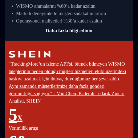
WISMO aramalarını %60’a kadar azaltın
Markalı deneyimlerle müşteri sadakatini artırın
Operasyonel maliyetleri %30’a kadar azaltın
Daha fazla bilgi edinin
"TrackingMore’un izleme API’si, bitmek bilmeyen WISMO
taleplerinin neden olduğu müşteri hizmetleri ekibi üzerindeki
baskıyı azaltmak için ihtiyaç duyduğumuz her şeye sahip.
Aynı zamanda müşterilerimize daha fazla gönderi
görünürlüğü sağlıyor." - Min Chen, Kıdemli Tedarik Zinciri
Analisti, SHEIN
5
X
Verimlilik artışı