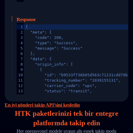
Response
1
{
2
  "meta": {
3
    "code": 200,
4
    "type": "Success",
5
    "message": "Success"
6
  },
7
  "data": {
8
    "origin_info": [
9
      {
10
        "id": "b9533f736b05d563c71231cdd79b2a
11
        "tracking_number": "1939155131",
12
        "carrier_code": "ups",
13
        "status": "transit",
14
        "original_country": "China",
15
        "destination_country": "United States
En iyi gönderi takip API’sini keşfedin
16
        "itemTimeLength": 2,
HTK paketlerinizi
tek
bir entegre
17
        "weblink": "",
18
        "phone": null,
platformda takip edin
19
        "trackinfo": [
20
          {
Her operasyonel modele uygun altı esnek takip modu