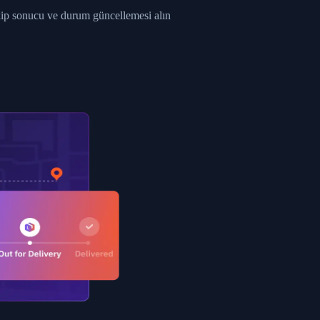
ent picked up",
akip sonucu ve durum güncellemesi alın
EOPLES REPUBLIC"