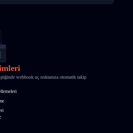
imleri
ştiğinde webhook uç noktanıza otomatik takip
ellemeleri
tme
ri
e