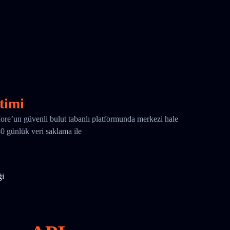
timi
More’un güvenli bulut tabanlı platformunda merkezi hale
180 günlük veri saklama ile
ği