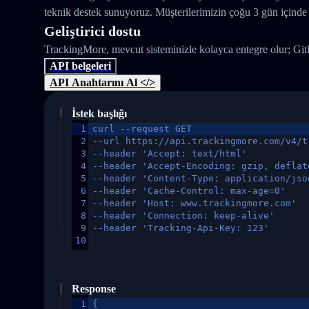
teknik destek sunuyoruz. Müşterilerimizin çoğu 3 gün içinde 
Geliştirici dostu
TrackingMore, mevcut sisteminizle kolayca entegre olur; Gi
API belgeleri
API Anahtarını Al </>
İstek başlığı
1
curl --request GET
2
--url https://api.trackingmore.com/v4/t
3
--header 'Accept: text/html'
4
--header 'Accept-Encoding: gzip, deflat
5
--header 'Content-Type: application/jso
6
--header 'Cache-Control: max-age=0'
7
--header 'Host: www.trackingmore.com'
8
--header 'Connection: keep-alive'
9
--header 'Tracking-Api-Key: 123'
10
Response
1
{