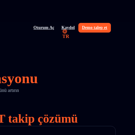
Oturum Aç
Kaydol
Demo talep et
TR
asyonu
nü artırın
JET takip çözümü