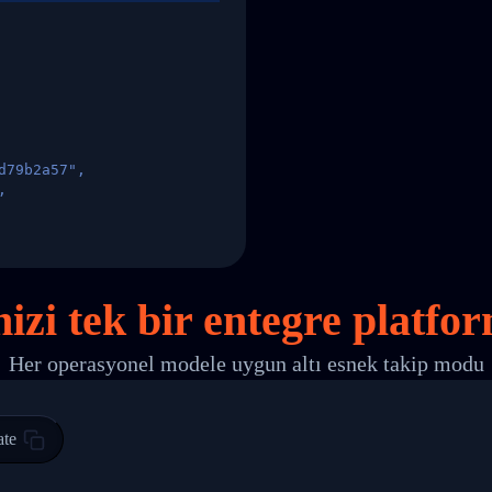
d79b2a57",
,
States",
nizi
tek
bir entegre platfo
Her operasyonel modele uygun altı esnek takip modu
 00",
ted Facility in HONG KONG-HONG KONG",
ty in HONG KONG-HONG KONG, HONG KONG-HONG KONG,2017-03-0
ate
0",