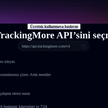
Ücretsiz kullanmaya başlayın
rackingMore API’sini seçm
https://api.trackingmore.com/v4
ve izleyin.
 sorunlarınızı çözer. Artık menüler
çalışma süresi sunar.
 başlangıç kılavuzları ve 7/24