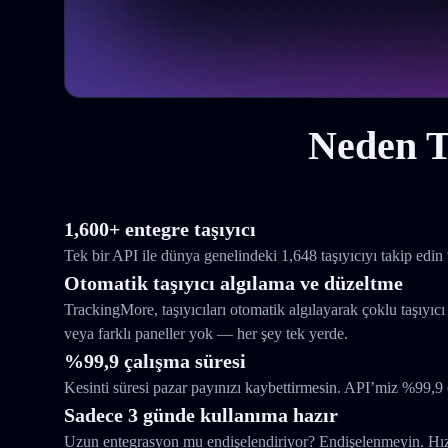
Neden T
1,600+ entegre taşıyıcı
Tek bir API ile dünya genelindeki 1,648 taşıyıcıyı takip edin 
Otomatik taşıyıcı algılama ve düzeltme
TrackingMore, taşıyıcıları otomatik algılayarak çoklu taşıyıcı
veya farklı paneller yok — her şey tek yerde.
%99,9 çalışma süresi
Kesinti süresi pazar payınızı kaybettirmesin. API’miz %99,9 
Sadece 3 günde kullanıma hazır
Uzun entegrasyon mu endişelendiriyor? Endişelenmeyin. Hızlı