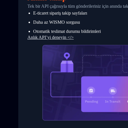
27
            "StatusDescription": "Shipm
Tek bir API çağrısıyla tüm gönderileriniz için anında t
28
            "Details": "BEIJING-CHINA,P
E-ticaret sipariş takip sayfaları
29
          }
30
        ]
Daha az WISMO sorgusu
31
      }
32
    ]
Otomatik teslimat durumu bildirimleri
33
  }
Anlık API’yi deneyin </>
34
}