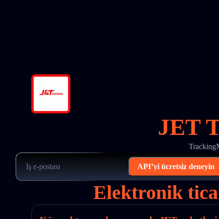
JET T
TrackingM
API’yi ücretsiz deneyin
Elektronik tica