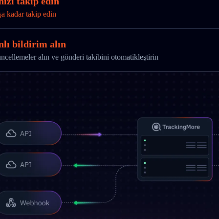
nizi takip edin
şa kadar takip edin
lı bildirim alın
ellemeler alın ve gönderi takibini otomatikleştirin