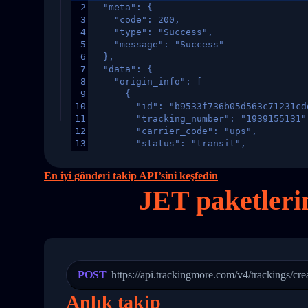
2
  "meta": {
3
    "code": 200,
4
    "type": "Success",
5
    "message": "Success"
6
  },
7
  "data": {
8
    "origin_info": [
9
      {
10
        "id": "b9533f736b05d563c71231cd
11
        "tracking_number": "1939155131"
12
        "carrier_code": "ups",
13
        "status": "transit",
14
        "original_country": "China",
15
        "destination_country": "United 
En iyi gönderi takip API’sini keşfedin
16
        "itemTimeLength": 2,
JET paketleri
17
        "weblink": "",
18
        "phone": null,
19
        "trackinfo": [
20
          {
21
            "Date": "2017-03-08 04: 22:
22
            "StatusDescription": "Depar
23
            "Details": "Departed Facili
POST
https://api.trackingmore.com/v4/trackings/cre
24
          },
25
          {
Anlık takip
26
            "Date": "2017-03-06 15:28:0