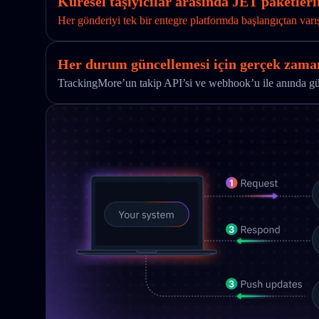
Küresel taşıyıcılar arasında JET paketleri
Her gönderiyi tek bir entegre platformda başlangıçtan varı
Her durum güncellemesi için gerçek zaman
TrackingMore’un takip API’si ve webhook’u ile anında günc