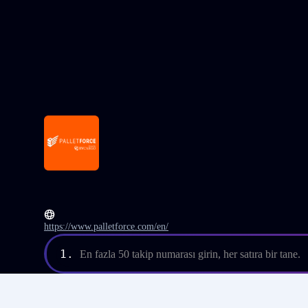
https://www.palletforce.com/en/
1.
En fazla 50 takip numarası girin, her satıra bir tane.