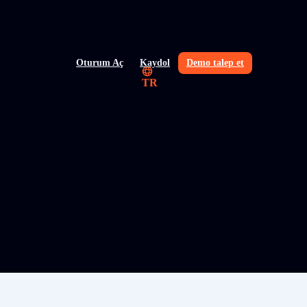
Oturum Aç
Kaydol
Demo talep et
TR