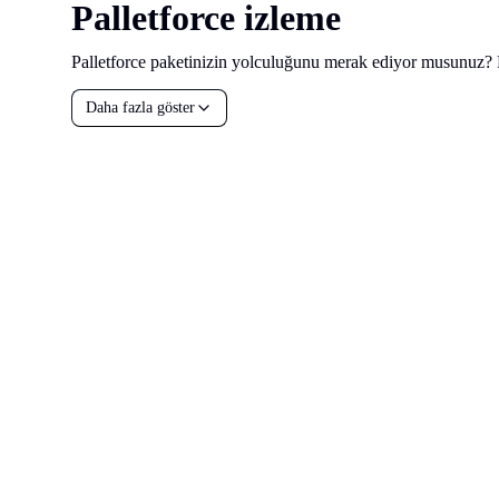
Palletforce izleme
Palletforce paketinizin yolculuğunu merak ediyor musunuz? Pa
Daha fazla göster
all your
parcels
1,600+
Demo talep et