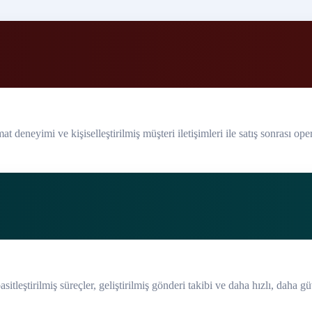
 deneyimi ve kişiselleştirilmiş müşteri iletişimleri ile satış sonrası oper
itleştirilmiş süreçler, geliştirilmiş gönderi takibi ve daha hızlı, daha gü