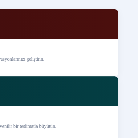
asyonlarınızı geliştirin.
venilir bir teslimatla büyütün.