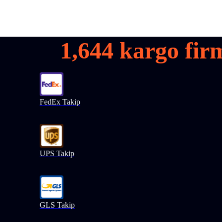
1,644
kargo firm
FedEx Takip
UPS Takip
GLS Takip