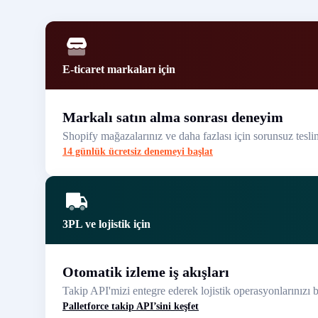
E-ticaret markaları için
Markalı satın alma sonrası deneyim
Shopify mağazalarınız ve daha fazlası için sorunsuz teslimat
14 günlük ücretsiz denemeyi başlat
3PL ve lojistik için
Otomatik izleme iş akışları
Takip API'mizi entegre ederek lojistik operasyonlarınızı bas
Palletforce takip API’sini keşfet