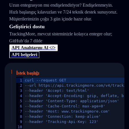
Uzun entegrasyon mu endişelendiriyor? Endişelenmeyin.
Hızlı başlangıç kılavuzları ve 7/24 teknik destek sunuyoruz.
Müşterilerimizin çoğu 3 gün içinde hazır olur.
Geliştirici dostu
TrackingMore, mevcut sisteminizle kolayca entegre olur;
GitHub’da 7 dilde
API Anahtarını Al </>
API belgeleri
İstek başlığı
1
curl --request GET
2
--url https://api.trackingmore.com/v4/trackin
3
--header 'Accept: text/html'
4
--header 'Accept-Encoding: gzip, deflate, br,
5
--header 'Content-Type: application/json'
6
--header 'Cache-Control: max-age=0'
7
--header 'Host: www.trackingmore.com'
8
--header 'Connection: keep-alive'
9
--header 'Tracking-Api-Key: 123'
10