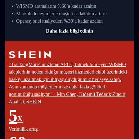
WISMO aramalarını %60’a kadar azaltın
Markalı deneyimlerle müşteri sadakatini artırın
Operasyonel maliyetleri %30’a kadar azaltın
Daha fazla bilgi edinin
"TrackingMore’un izleme API’si, bitmek bilmeyen WISMO
taleplerinin neden olduğu müşteri hizmetleri ekibi üzerindeki
baskıyı azaltmak için ihtiyaç duyduğumuz her şeye sahip.
Aynı zamanda müşterilerimize daha fazla gönderi
görünürlüğü sağlıyor." - Min Chen, Kıdemli Tedarik Zinciri
Analisti, SHEIN
5
X
Verimlilik artışı