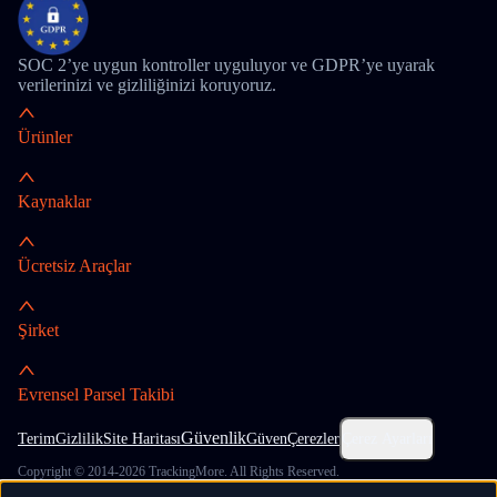
SOC 2’ye uygun kontroller uyguluyor ve GDPR’ye uyarak
verilerinizi ve gizliliğinizi koruyoruz.
Ürünler
Kaynaklar
Ücretsiz Araçlar
Şirket
Evrensel Parsel Takibi
Güvenlik
Terim
Gizlilik
Site Haritası
Güven
Çerezler
Çerez Ayarları
Copyright © 2014-2026 TrackingMore. All Rights Reserved.