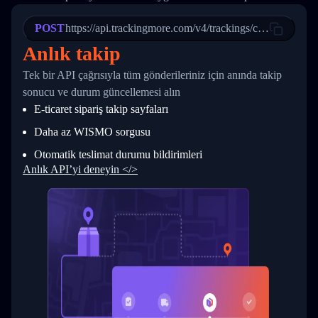
21
            "Date": "2017-03-08 04: 22: 00",
22
            "StatusDescription": "Departed Fa
POST
23
            "Details": "Departed Facility in 
https://api.trackingmore.com/v4/trackings/create
24
          },
Anlık takip
25
          {
26
            "Date": "2017-03-06 15:28:00",
Tek bir API çağrısıyla tüm gönderileriniz için anında takip
27
            "StatusDescription": "Shipment pi
sonucu ve durum güncellemesi alın
28
            "Details": "BEIJING-CHINA,PEOPLES
29
          }
E-ticaret sipariş takip sayfaları
30
        ]
31
      }
Daha az WISMO sorgusu
32
    ]
Otomatik teslimat durumu bildirimleri
33
  }
34
}
Anlık API’yi deneyin </>