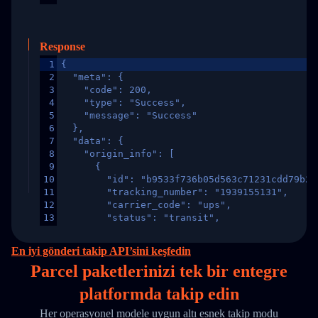
Response
1
{
2
  "meta": {
3
    "code": 200,
4
    "type": "Success",
5
    "message": "Success"
6
  },
7
  "data": {
8
    "origin_info": [
9
      {
10
        "id": "b9533f736b05d563c71231cdd79b2a
11
        "tracking_number": "1939155131",
12
        "carrier_code": "ups",
13
        "status": "transit",
14
        "original_country": "China",
15
        "destination_country": "United States
En iyi gönderi takip API’sini keşfedin
16
        "itemTimeLength": 2,
Parcel paketlerinizi
tek
bir entegre
17
        "weblink": "",
18
        "phone": null,
platformda takip edin
19
        "trackinfo": [
20
          {
Her operasyonel modele uygun altı esnek takip modu