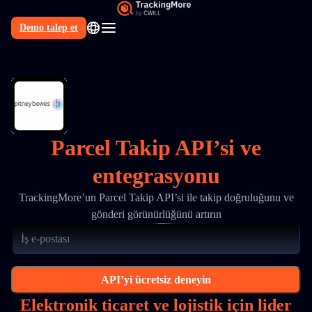
Demo talep et
TR
Parcel Takip API’si ve
entegrasyonu
TrackingMore’un Parcel Takip API’si ile takip doğruluğunu ve
gönderi görünürlüğünü artırın
API’yi ücretsiz deneyin
Elektronik ticaret ve lojistik için lider