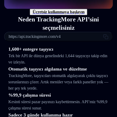
Ücretsiz kullanmaya başlayın
Neden TrackingMore API’sini
seçmelisiniz
https://api.trackingmore.com/v4
1,600+ entegre taşıyıcı
Tek bir API ile dünya genelindeki 1,644 taşıyıcıyı takip edin
ve izleyin.
Otomatik taşıyıcı algılama ve düzeltme
TrackingMore, taşıyıcıları otomatik algılayarak çoklu taşıyıcı
sorunlarınızı çözer. Artık menüler veya farklı paneller yok —
her şey tek yerde.
%99,9 çalışma süresi
Kesinti süresi pazar payınızı kaybettirmesin. API’miz %99,9
çalışma süresi sunar.
Sadece 3 günde kullanıma hazır