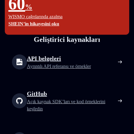
60
%
WISMO çağrılarında azalma
SHEIN’in hikayesini oku
Geliştirici kaynakları
API belgeleri
Ayrıntılı API referansı ve örnekler
GitHub
Açık kaynak SDK’ları ve kod örneklerini
keşfedin