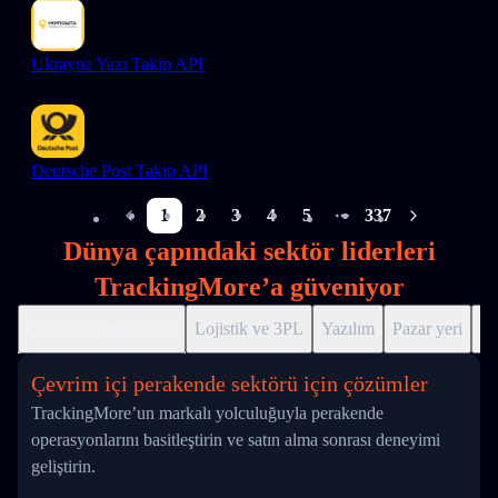
Ukrayna Yazı Takip API
Deutsche Post Takip API
1
2
3
4
5
337
More pages
Dünya çapındaki sektör liderleri
TrackingMore’a güveniyor
Çevrim içi perakende
Lojistik ve 3PL
Yazılım
Pazar yeri
Dr
Çevrim içi perakende sektörü için çözümler
TrackingMore’un markalı yolculuğuyla perakende
operasyonlarını basitleştirin ve satın alma sonrası deneyimi
geliştirin.