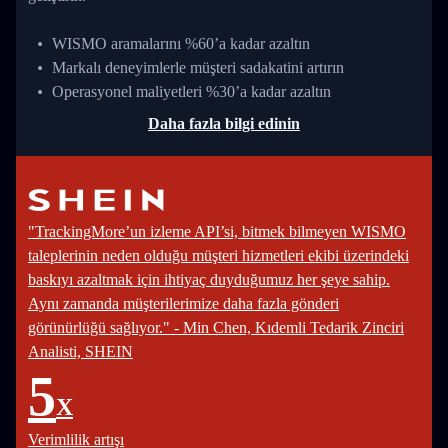
WISMO aramalarını %60’a kadar azaltın
Markalı deneyimlerle müşteri sadakatini artırın
Operasyonel maliyetleri %30’a kadar azaltın
Daha fazla bilgi edinin
"TrackingMore’un izleme API’si, bitmek bilmeyen WISMO
taleplerinin neden olduğu müşteri hizmetleri ekibi üzerindeki
baskıyı azaltmak için ihtiyaç duyduğumuz her şeye sahip.
Aynı zamanda müşterilerimize daha fazla gönderi
görünürlüğü sağlıyor." - Min Chen, Kıdemli Tedarik Zinciri
Analisti, SHEIN
5
X
Verimlilik artışı