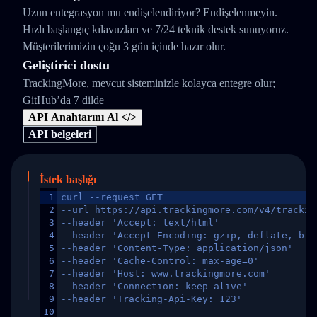
Uzun entegrasyon mu endişelendiriyor? Endişelenmeyin.
Hızlı başlangıç kılavuzları ve 7/24 teknik destek sunuyoruz.
Müşterilerimizin çoğu 3 gün içinde hazır olur.
Geliştirici dostu
TrackingMore, mevcut sisteminizle kolayca entegre olur;
GitHub’da 7 dilde
API Anahtarını Al </>
API belgeleri
İstek başlığı
1
curl --request GET
2
--url https://api.trackingmore.com/v4/trackin
3
--header 'Accept: text/html'
4
--header 'Accept-Encoding: gzip, deflate, br,
5
--header 'Content-Type: application/json'
6
--header 'Cache-Control: max-age=0'
7
--header 'Host: www.trackingmore.com'
8
--header 'Connection: keep-alive'
9
--header 'Tracking-Api-Key: 123'
10