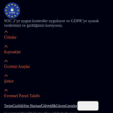
SOC 2’ye uygun kontroller uyguluyor ve GDPR’ye uyarak
verilerinizi ve gizliliğinizi koruyoruz.
Ürünler
Kaynaklar
Ücretsiz Araçlar
Şirket
Evrensel Parsel Takibi
Güvenlik
Terim
Gizlilik
Site Haritası
Güven
Çerezler
Çerez Ayarları