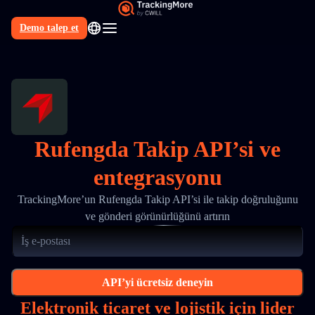
Demo talep et
TR
Rufengda Takip API’si ve
entegrasyonu
TrackingMore’un Rufengda Takip API’si ile takip doğruluğunu
ve gönderi görünürlüğünü artırın
API’yi ücretsiz deneyin
Elektronik ticaret ve lojistik için lider