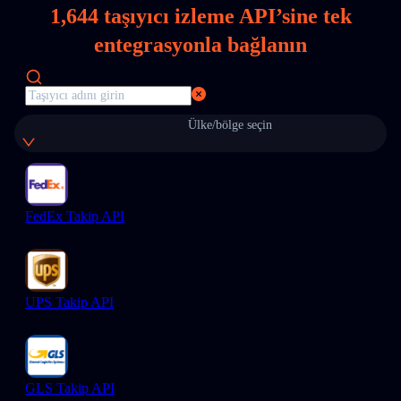
1,644
taşıyıcı izleme API’sine tek
entegrasyonla bağlanın
Ülke/bölge seçin
FedEx Takip API
UPS Takip API
GLS Takip API