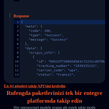
Response
1
{
2
  "meta": {
3
    "code": 200,
4
    "type": "Success",
5
    "message": "Success"
6
  },
7
  "data": {
8
    "origin_info": [
9
      {
10
        "id": "b9533f736b05d563c71231cdd79b2a
11
        "tracking_number": "1939155131",
12
        "carrier_code": "ups",
13
        "status": "transit",
14
        "original_country": "China",
15
        "destination_country": "United States
En iyi gönderi takip API’sini keşfedin
16
        "itemTimeLength": 2,
Rufengda paketlerinizi
tek
bir entegre
17
        "weblink": "",
18
        "phone": null,
platformda takip edin
19
        "trackinfo": [
20
          {
Her operasyonel modele uygun altı esnek takip modu