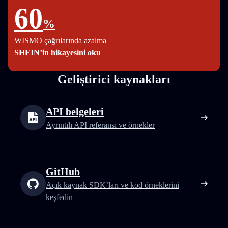
60
%
WISMO çağrılarında azalma
SHEIN’in hikayesini oku
Geliştirici kaynakları
API belgeleri
Ayrıntılı API referansı ve örnekler
GitHub
Açık kaynak SDK’ları ve kod örneklerini
keşfedin