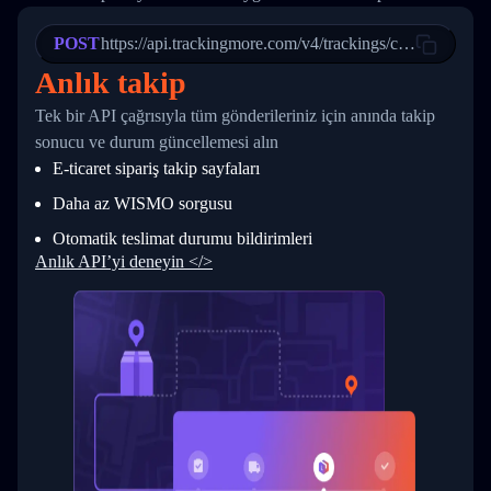
21
            "Date": "2017-03-08 04: 22: 00",
22
            "StatusDescription": "Departed Fa
POST
23
            "Details": "Departed Facility in 
https://api.trackingmore.com/v4/trackings/create
24
          },
Anlık takip
25
          {
26
            "Date": "2017-03-06 15:28:00",
Tek bir API çağrısıyla tüm gönderileriniz için anında takip
27
            "StatusDescription": "Shipment pi
sonucu ve durum güncellemesi alın
28
            "Details": "BEIJING-CHINA,PEOPLES
29
          }
E-ticaret sipariş takip sayfaları
30
        ]
31
      }
Daha az WISMO sorgusu
32
    ]
Otomatik teslimat durumu bildirimleri
33
  }
34
}
Anlık API’yi deneyin </>