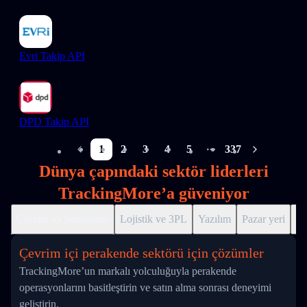
Evri Takip API
DPD Takip API
1
2
3
4
5
337
More pages
Dünya çapındaki sektör liderleri
TrackingMore’a güveniyor
Çevrim içi perakende
Lojistik ve 3PL
Yazılım
Pazar yeri
Dr
Çevrim içi perakende sektörü için çözümler
TrackingMore’un markalı yolculuğuyla perakende
operasyonlarını basitleştirin ve satın alma sonrası deneyimi
geliştirin.