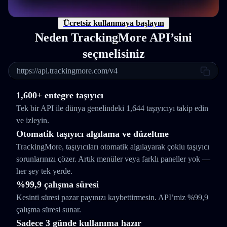
Ücretsiz kullanmaya başlayın
Neden TrackingMore API’sini
seçmelisiniz
https://api.trackingmore.com/v4
1,600+ entegre taşıyıcı
Tek bir API ile dünya genelindeki 1,644 taşıyıcıyı takip edin
ve izleyin.
Otomatik taşıyıcı algılama ve düzeltme
TrackingMore, taşıyıcıları otomatik algılayarak çoklu taşıyıcı
sorunlarınızı çözer. Artık menüler veya farklı paneller yok —
her şey tek yerde.
%99,9 çalışma süresi
Kesinti süresi pazar payınızı kaybettirmesin. API’miz %99,9
çalışma süresi sunar.
Sadece 3 günde kullanıma hazır