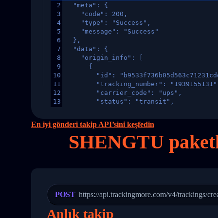
2
  "meta": {
3
    "code": 200,
4
    "type": "Success",
5
    "message": "Success"
6
  },
7
  "data": {
8
    "origin_info": [
9
      {
10
        "id": "b9533f736b05d563c71231cd
11
        "tracking_number": "1939155131"
12
        "carrier_code": "ups",
13
        "status": "transit",
14
        "original_country": "China",
15
        "destination_country": "United 
En iyi gönderi takip API’sini keşfedin
16
        "itemTimeLength": 2,
SHENGTU paketl
17
        "weblink": "",
18
        "phone": null,
19
        "trackinfo": [
20
          {
21
            "Date": "2017-03-08 04: 22:
22
            "StatusDescription": "Depar
23
            "Details": "Departed Facili
POST
https://api.trackingmore.com/v4/trackings/cre
24
          },
25
          {
Anlık takip
26
            "Date": "2017-03-06 15:28:0