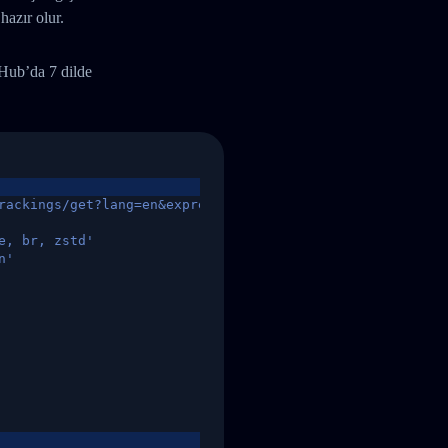
hazır olur.
tHub’da 7 dilde
rackings/get?lang=en&express=ups&tracknumber=1939155131
e, br, zstd'
n'