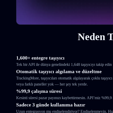
Neden T
1,600+ entegre taşıyıcı
Tek bir API ile dünya genelindeki 1,648 taşıyıcıyı takip edin 
Otomatik taşıyıcı algılama ve düzeltme
TrackingMore, taşıyıcıları otomatik algılayarak çoklu taşıyıcı
veya farklı paneller yok — her şey tek yerde.
%99,9 çalışma süresi
Kesinti süresi pazar payınızı kaybettirmesin. API’miz %99,9 
Sadece 3 günde kullanıma hazır
Uzun entegrasyon mu endişelendiriyor? Endişelenmeyin. Hızlı