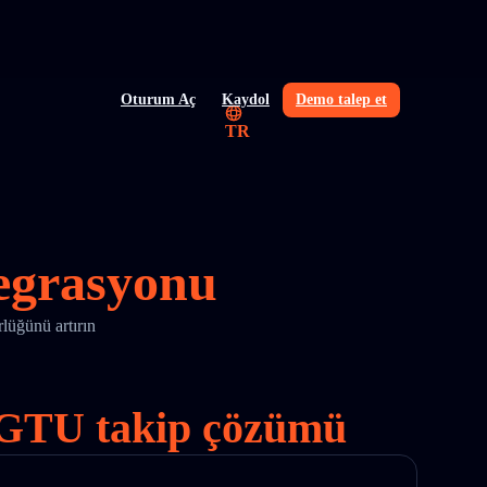
Oturum Aç
Kaydol
Demo talep et
TR
egrasyonu
üğünü artırın
HENGTU takip çözümü