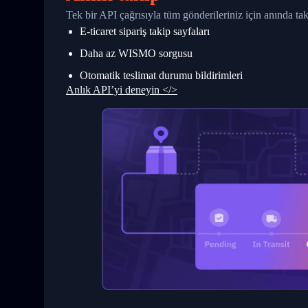
27
            "StatusDescription": "Shipm
Tek bir API çağrısıyla tüm gönderileriniz için anında t
28
            "Details": "BEIJING-CHINA,P
E-ticaret sipariş takip sayfaları
29
          }
30
        ]
Daha az WISMO sorgusu
31
      }
32
    ]
Otomatik teslimat durumu bildirimleri
33
  }
Anlık API’yi deneyin </>
34
}