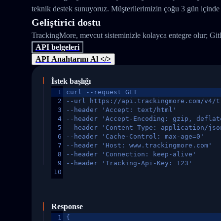
teknik destek sunuyoruz. Müşterilerimizin çoğu 3 gün içinde 
Geliştirici dostu
TrackingMore, mevcut sisteminizle kolayca entegre olur; Gi
API belgeleri
API Anahtarını Al </>
İstek başlığı
1
curl --request GET
2
--url https://api.trackingmore.com/v4/t
3
--header 'Accept: text/html'
4
--header 'Accept-Encoding: gzip, deflat
5
--header 'Content-Type: application/jso
6
--header 'Cache-Control: max-age=0'
7
--header 'Host: www.trackingmore.com'
8
--header 'Connection: keep-alive'
9
--header 'Tracking-Api-Key: 123'
10
Response
1
{