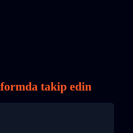
tformda takip edin
8 04:22:00"