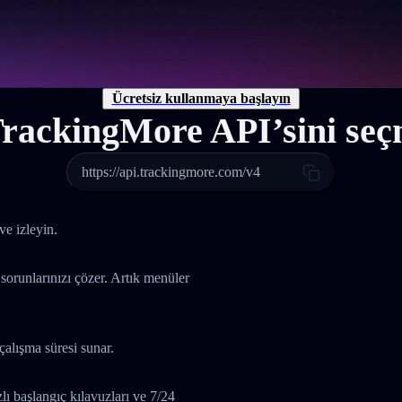
Ücretsiz kullanmaya başlayın
rackingMore API’sini seçm
https://api.trackingmore.com/v4
ve izleyin.
 sorunlarınızı çözer. Artık menüler
çalışma süresi sunar.
 başlangıç kılavuzları ve 7/24