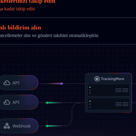
etlerinizi takip edin
şa kadar takip edin
lı bildirim alın
ellemeler alın ve gönderi takibini otomatikleştirin