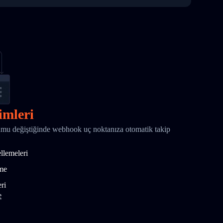
imleri
 değiştiğinde webhook uç noktanıza otomatik takip
ellemeleri
tme
ri
e