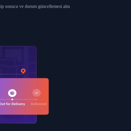
ent picked up",
akip sonucu ve durum güncellemesi alın
EOPLES REPUBLIC"