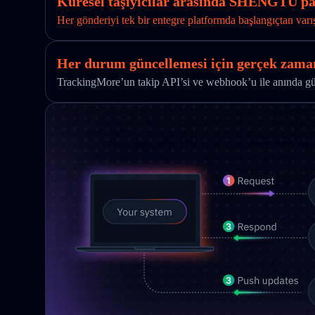
Küresel taşıyıcılar arasında SHENGTU pak
Her gönderiyi tek bir entegre platformda başlangıçtan varı
Her durum güncellemesi için gerçek zaman
TrackingMore’un takip API’si ve webhook’u ile anında günc