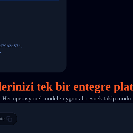
d79b2a57",
,
States",
erinizi
tek
bir entegre pla
Her operasyonel modele uygun altı esnek takip modu
 00",
ted Facility in HONG KONG-HONG KONG",
ty in HONG KONG-HONG KONG, HONG KONG-HONG KONG,2017-03-0
ate
0",