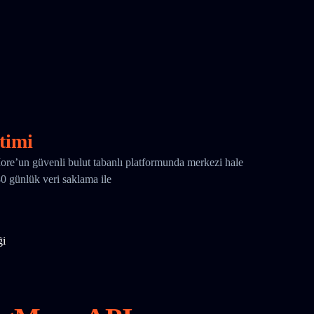
timi
More’un güvenli bulut tabanlı platformunda merkezi hale
180 günlük veri saklama ile
ği