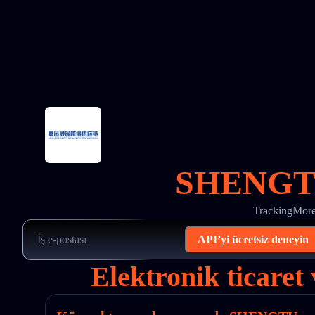
SHENGTU 
TrackingMore
API’yi ücretsiz deneyin
Elektronik ticaret