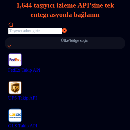
1,644
taşıyıcı izleme API’sine tek
entegrasyonla bağlanın
Ülke/bölge seçin
FedEx Takip API
UPS Takip API
GLS Takip API