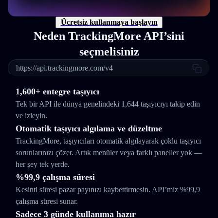
Ücretsiz kullanmaya başlayın
Neden TrackingMore API’sini
seçmelisiniz
https://api.trackingmore.com/v4
1,600+ entegre taşıyıcı
Tek bir API ile dünya genelindeki 1,644 taşıyıcıyı takip edin
ve izleyin.
Otomatik taşıyıcı algılama ve düzeltme
TrackingMore, taşıyıcıları otomatik algılayarak çoklu taşıyıcı
sorunlarınızı çözer. Artık menüler veya farklı paneller yok —
her şey tek yerde.
%99,9 çalışma süresi
Kesinti süresi pazar payınızı kaybettirmesin. API’miz %99,9
çalışma süresi sunar.
Sadece 3 günde kullanıma hazır