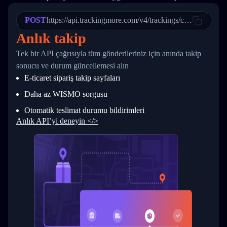
21
            "Date": "2017-03-08 04: 22: 00",
22
            "StatusDescription": "Departed Fa
POST
23
            "Details": "Departed Facility in 
https://api.trackingmore.com/v4/trackings/create
24
          },
Anlık takip
25
          {
26
            "Date": "2017-03-06 15:28:00",
Tek bir API çağrısıyla tüm gönderileriniz için anında takip
27
            "StatusDescription": "Shipment pi
sonucu ve durum güncellemesi alın
28
            "Details": "BEIJING-CHINA,PEOPLES
29
          }
E-ticaret sipariş takip sayfaları
30
        ]
31
      }
Daha az WISMO sorgusu
32
    ]
Otomatik teslimat durumu bildirimleri
33
  }
34
}
Anlık API’yi deneyin </>