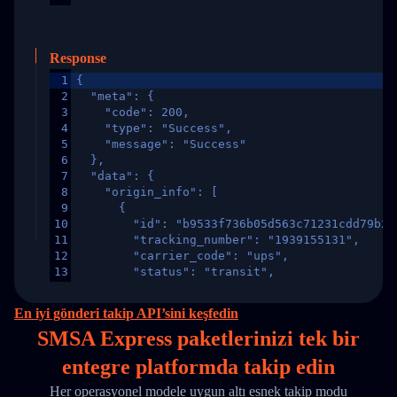
Response
1
{
2
  "meta": {
3
    "code": 200,
4
    "type": "Success",
5
    "message": "Success"
6
  },
7
  "data": {
8
    "origin_info": [
9
      {
10
        "id": "b9533f736b05d563c71231cdd79b2a
11
        "tracking_number": "1939155131",
12
        "carrier_code": "ups",
13
        "status": "transit",
14
        "original_country": "China",
15
        "destination_country": "United States
En iyi gönderi takip API’sini keşfedin
16
        "itemTimeLength": 2,
SMSA Express paketlerinizi
tek
bir
17
        "weblink": "",
18
        "phone": null,
entegre platformda takip edin
19
        "trackinfo": [
20
          {
Her operasyonel modele uygun altı esnek takip modu