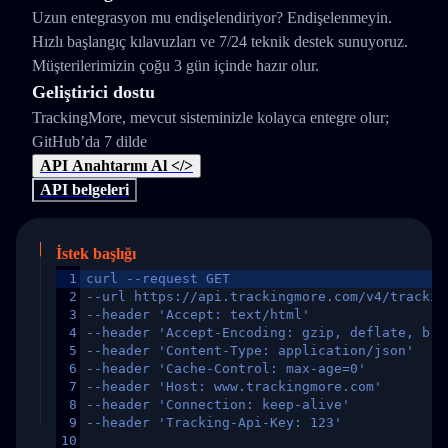
Uzun entegrasyon mu endişelendiriyor? Endişelenmeyin.
Hızlı başlangıç kılavuzları ve 7/24 teknik destek sunuyoruz.
Müşterilerimizin çoğu 3 gün içinde hazır olur.
Geliştirici dostu
TrackingMore, mevcut sisteminizle kolayca entegre olur;
GitHub’da 7 dilde
API Anahtarını Al </>
API belgeleri
İstek başlığı
1
curl --request GET
2
--url https://api.trackingmore.com/v4/trackin
3
--header 'Accept: text/html'
4
--header 'Accept-Encoding: gzip, deflate, br,
5
--header 'Content-Type: application/json'
6
--header 'Cache-Control: max-age=0'
7
--header 'Host: www.trackingmore.com'
8
--header 'Connection: keep-alive'
9
--header 'Tracking-Api-Key: 123'
10