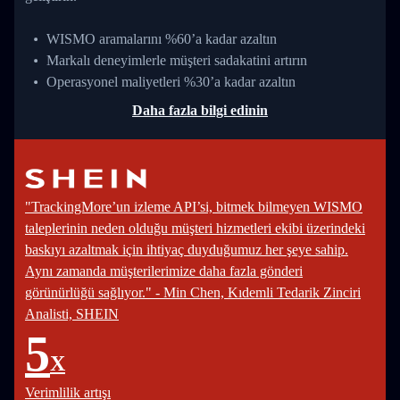
WISMO aramalarını %60’a kadar azaltın
Markalı deneyimlerle müşteri sadakatini artırın
Operasyonel maliyetleri %30’a kadar azaltın
Daha fazla bilgi edinin
"TrackingMore’un izleme API’si, bitmek bilmeyen WISMO
taleplerinin neden olduğu müşteri hizmetleri ekibi üzerindeki
baskıyı azaltmak için ihtiyaç duyduğumuz her şeye sahip.
Aynı zamanda müşterilerimize daha fazla gönderi
görünürlüğü sağlıyor." - Min Chen, Kıdemli Tedarik Zinciri
Analisti, SHEIN
5
X
Verimlilik artışı