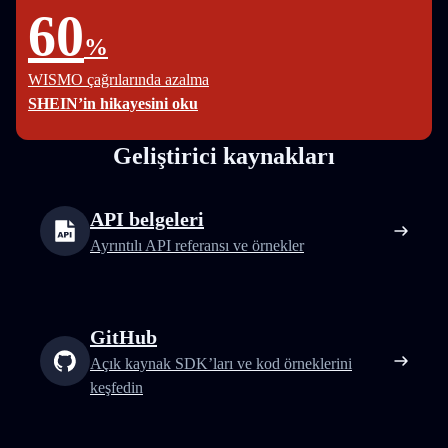
60
%
WISMO çağrılarında azalma
SHEIN’in hikayesini oku
Geliştirici kaynakları
API belgeleri
Ayrıntılı API referansı ve örnekler
GitHub
Açık kaynak SDK’ları ve kod örneklerini
keşfedin