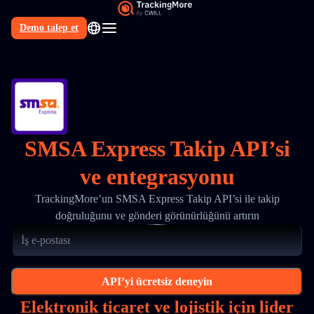
Demo talep et
TR
SMSA Express Takip API’si
ve entegrasyonu
TrackingMore’un SMSA Express Takip API’si ile takip
doğruluğunu ve gönderi görünürlüğünü artırın
API’yi ücretsiz deneyin
Elektronik ticaret ve lojistik için lider