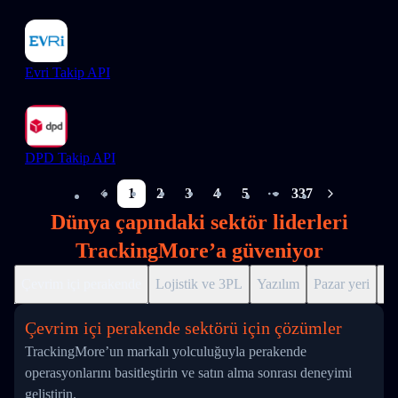
Evri Takip API
DPD Takip API
1
2
3
4
5
337
More pages
Dünya çapındaki sektör liderleri
TrackingMore’a güveniyor
Çevrim içi perakende
Lojistik ve 3PL
Yazılım
Pazar yeri
Dr
Çevrim içi perakende sektörü için çözümler
TrackingMore’un markalı yolculuğuyla perakende
operasyonlarını basitleştirin ve satın alma sonrası deneyimi
geliştirin.