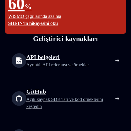
60
%
WISMO çağrılarında azalma
SHEIN’in hikayesini oku
Geliştirici kaynakları
API belgeleri
Ayrıntılı API referansı ve örnekler
GitHub
Açık kaynak SDK’ları ve kod örneklerini
keşfedin