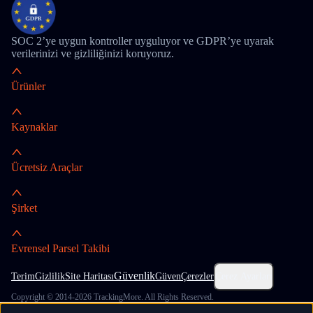
SOC 2’ye uygun kontroller uyguluyor ve GDPR’ye uyarak
verilerinizi ve gizliliğinizi koruyoruz.
Ürünler
Kaynaklar
Ücretsiz Araçlar
Şirket
Evrensel Parsel Takibi
Güvenlik
Terim
Gizlilik
Site Haritası
Güven
Çerezler
Çerez Ayarları
Copyright © 2014-2026 TrackingMore. All Rights Reserved.