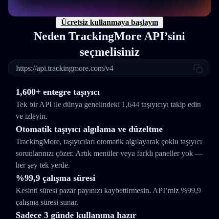
Ücretsiz kullanmaya başlayın
Neden TrackingMore API’sini
seçmelisiniz
https://api.trackingmore.com/v4
1,600+ entegre taşıyıcı
Tek bir API ile dünya genelindeki 1,644 taşıyıcıyı takip edin
ve izleyin.
Otomatik taşıyıcı algılama ve düzeltme
TrackingMore, taşıyıcıları otomatik algılayarak çoklu taşıyıcı
sorunlarınızı çözer. Artık menüler veya farklı paneller yok —
her şey tek yerde.
%99,9 çalışma süresi
Kesinti süresi pazar payınızı kaybettirmesin. API’miz %99,9
çalışma süresi sunar.
Sadece 3 günde kullanıma hazır