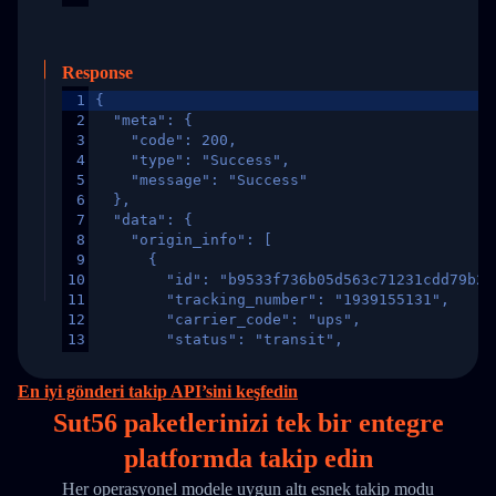
Response
1
{
2
  "meta": {
3
    "code": 200,
4
    "type": "Success",
5
    "message": "Success"
6
  },
7
  "data": {
8
    "origin_info": [
9
      {
10
        "id": "b9533f736b05d563c71231cdd79b2a
11
        "tracking_number": "1939155131",
12
        "carrier_code": "ups",
13
        "status": "transit",
14
        "original_country": "China",
15
        "destination_country": "United States
En iyi gönderi takip API’sini keşfedin
16
        "itemTimeLength": 2,
Sut56 paketlerinizi
tek
bir entegre
17
        "weblink": "",
18
        "phone": null,
platformda takip edin
19
        "trackinfo": [
20
          {
Her operasyonel modele uygun altı esnek takip modu