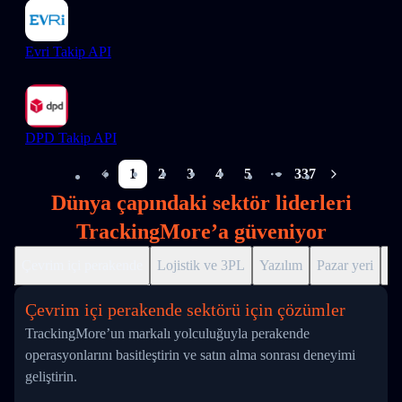
Evri Takip API
DPD Takip API
1
2
3
4
5
337
More pages
Dünya çapındaki sektör liderleri
TrackingMore’a güveniyor
Çevrim içi perakende
Lojistik ve 3PL
Yazılım
Pazar yeri
Dr
Çevrim içi perakende sektörü için çözümler
TrackingMore’un markalı yolculuğuyla perakende
operasyonlarını basitleştirin ve satın alma sonrası deneyimi
geliştirin.