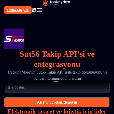
Demo talep et
TR
Sut56 Takip API’si ve
entegrasyonu
TrackingMore’un Sut56 Takip API’si ile takip doğruluğunu ve
gönderi görünürlüğünü artırın
API’yi ücretsiz deneyin
Elektronik ticaret ve lojistik için lider