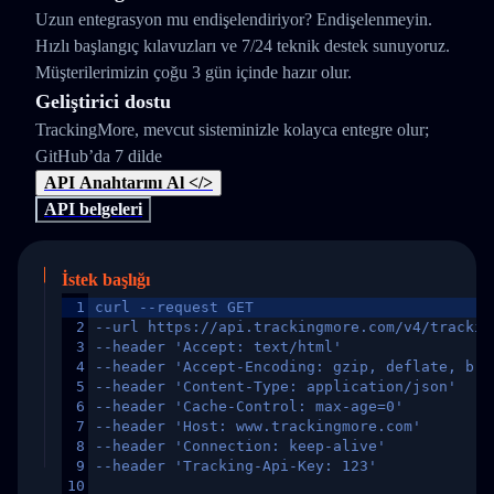
Uzun entegrasyon mu endişelendiriyor? Endişelenmeyin.
Hızlı başlangıç kılavuzları ve 7/24 teknik destek sunuyoruz.
Müşterilerimizin çoğu 3 gün içinde hazır olur.
Geliştirici dostu
TrackingMore, mevcut sisteminizle kolayca entegre olur;
GitHub’da 7 dilde
API Anahtarını Al </>
API belgeleri
İstek başlığı
1
curl --request GET
2
--url https://api.trackingmore.com/v4/trackin
3
--header 'Accept: text/html'
4
--header 'Accept-Encoding: gzip, deflate, br,
5
--header 'Content-Type: application/json'
6
--header 'Cache-Control: max-age=0'
7
--header 'Host: www.trackingmore.com'
8
--header 'Connection: keep-alive'
9
--header 'Tracking-Api-Key: 123'
10