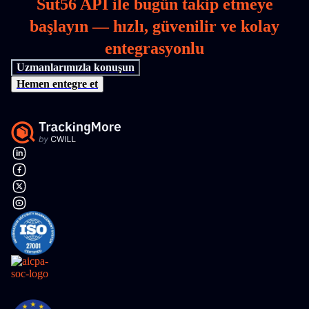
Sut56 API ile bugün takip etmeye
başlayın — hızlı, güvenilir ve kolay
entegrasyonlu
Uzmanlarımızla konuşun
Hemen entegre et