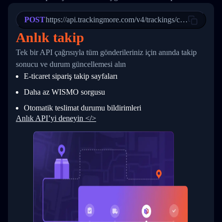
21
            "Date": "2017-03-08 04: 22: 00",
22
            "StatusDescription": "Departed Fa
POST
23
            "Details": "Departed Facility in 
https://api.trackingmore.com/v4/trackings/create
24
          },
Anlık takip
25
          {
26
            "Date": "2017-03-06 15:28:00",
Tek bir API çağrısıyla tüm gönderileriniz için anında takip
27
            "StatusDescription": "Shipment pi
sonucu ve durum güncellemesi alın
28
            "Details": "BEIJING-CHINA,PEOPLES
29
          }
E-ticaret sipariş takip sayfaları
30
        ]
31
      }
Daha az WISMO sorgusu
32
    ]
Otomatik teslimat durumu bildirimleri
33
  }
34
}
Anlık API’yi deneyin </>