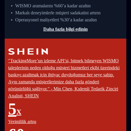
WISMO aramalarını %60’a kadar azaltın
Markalı deneyimlerle müşteri sadakatini artırın
Operasyonel maliyetleri %30’a kadar azaltın
Daha fazla bilgi edinin
"TrackingMore’un izleme API’si, bitmek bilmeyen WISMO
taleplerinin neden olduğu müşteri hizmetleri ekibi üzerindeki
baskıyı azaltmak için ihtiyaç duyduğumuz her şeye sahip.
Aynı zamanda müşterilerimize daha fazla gönderi
görünürlüğü sağlıyor." - Min Chen, Kıdemli Tedarik Zinciri
Analisti, SHEIN
5
X
Verimlilik artışı