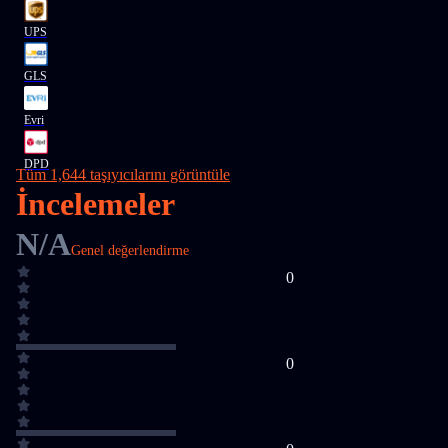
UPS
GLS
Evri
DPD
Tüm 1,644 taşıyıcılarını görüntüle
İncelemeler
N/A
Genel değerlendirme
0
0