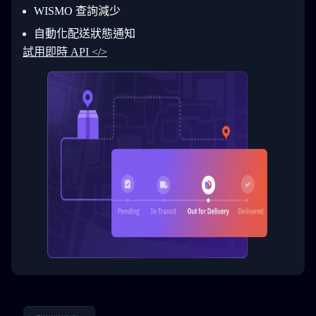
31
      }
WISMO 查詢減少
32
    ]
自動化配送狀態通知
33
  }
34
}
試用即時 API </>