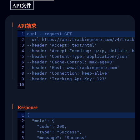
API文件
API請求
1
curl --request GET
2
--url https://api.trackingmore.com/v4/trackin
3
--header 'Accept: text/html'
4
--header 'Accept-Encoding: gzip, deflate, br,
5
--header 'Content-Type: application/json'
6
--header 'Cache-Control: max-age=0'
7
--header 'Host: www.trackingmore.com'
8
--header 'Connection: keep-alive'
9
--header 'Tracking-Api-Key: 123'
10
Response
1
{
2
  "meta": {
3
    "code": 200,
4
    "type": "Success",
5
    "message": "Success"