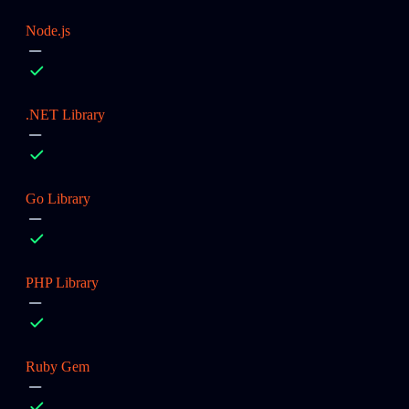
Node.js
.NET Library
Go Library
PHP Library
Ruby Gem