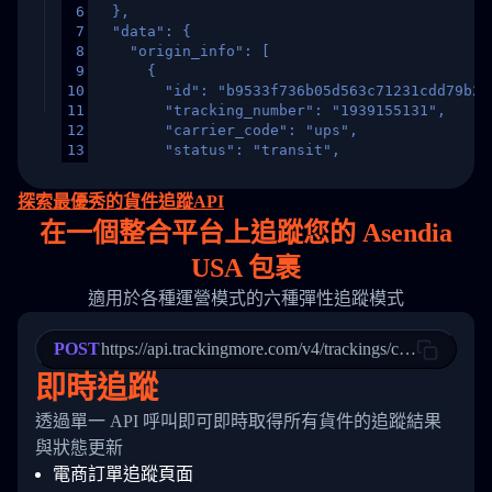
6
  },
7
  "data": {
8
    "origin_info": [
9
      {
10
        "id": "b9533f736b05d563c71231cdd79b2a
11
        "tracking_number": "1939155131",
12
        "carrier_code": "ups",
13
        "status": "transit",
14
        "original_country": "China",
15
        "destination_country": "United States
探索最優秀的貨件追蹤API
16
        "itemTimeLength": 2,
在
一個
整合平台上追蹤您的 Asendia
17
        "weblink": "",
18
        "phone": null,
USA 包裹
19
        "trackinfo": [
20
          {
適用於各種運營模式的六種彈性追蹤模式
21
            "Date": "2017-03-08 04: 22: 00",
22
            "StatusDescription": "Departed Fa
POST
23
            "Details": "Departed Facility in 
https://api.trackingmore.com/v4/trackings/create
24
          },
即時追蹤
25
          {
26
            "Date": "2017-03-06 15:28:00",
透過單一 API 呼叫即可即時取得所有貨件的追蹤結果
27
            "StatusDescription": "Shipment pi
與狀態更新
28
            "Details": "BEIJING-CHINA,PEOPLES
29
          }
電商訂單追蹤頁面
30
        ]