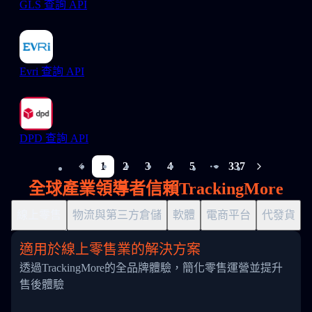
GLS 查詢 API
Evri 查詢 API
DPD 查詢 API
1
2
3
4
5
337
More pages
全球產業領導者信賴TrackingMore
線上零售
物流與第三方倉儲
軟體
電商平台
代發貨
適用於線上零售業的解決方案
透過TrackingMore的全品牌體驗，簡化零售運營並提升
售後體驗