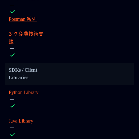
Postman 系列
24/7 免費技術支
援
SDKs / Client
Libraries
Python Library
Java Library