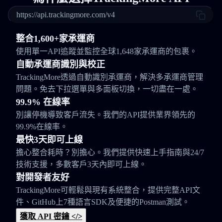
https://api.trackingmore.com/v4
整合1,600+家承運商
使用單一API追蹤並監控全球1,648家承運商的包裹。
自動承運商識別與校正
TrackingMore透過自動識別承運商，解決多承運商管理
問題。免去下拉選單與多面板切換，一切盡在一處。
99.9% 在線率
別讓停機導致客戶流失。我們的API提供業界領先的
99.9%在線率。
最快3天即可上線
擔心整合耗時？別擔心。我們提供快速上手指南與24/7
技術支援，多數客戶3天內即可上線。
對開發者友好
TrackingMore可輕鬆與現有系統整合，提供完整API文
件、GitHub上7種語言SDK及便捷的Postman測試。
獲取 API 密鑰 </>