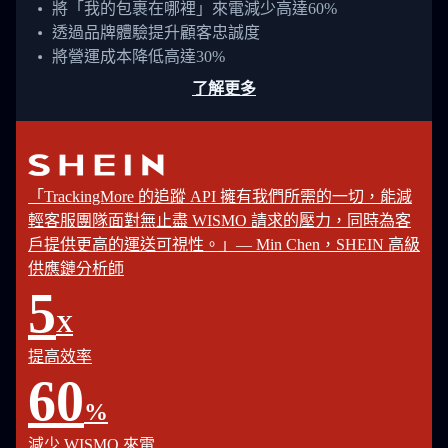
將「我的包裹在哪裡」來電減少高達60%
透過品牌體驗提升顧客忠誠度
將營運成本降低高達30%
了解更多
「TrackingMore 的追蹤 API 擁有我們所需的一切，能減
輕客服團隊面對無止盡 WISMO 請求的壓力，同時為客
戶提供更高的運送可視性。」— Min Chen，SHEIN 高級
供應鏈分析師
5
X
提高效率
60
%
減少 WISMO 來電