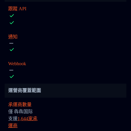
跟蹤 API
通知
Webhook
運營商覆蓋範圍
承運商數量
僅 犇犇国际
支援
1,644家承
運商