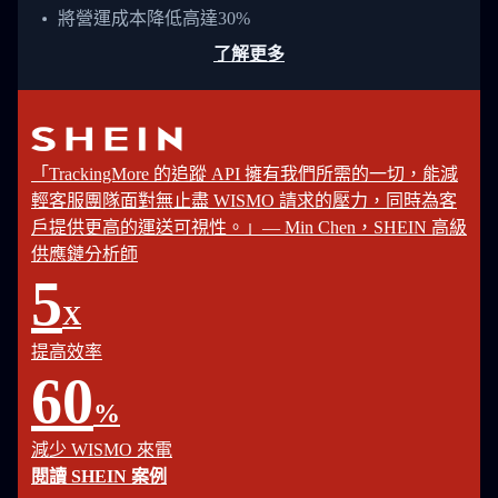
將營運成本降低高達30%
了解更多
「TrackingMore 的追蹤 API 擁有我們所需的一切，能減
輕客服團隊面對無止盡 WISMO 請求的壓力，同時為客
戶提供更高的運送可視性。」— Min Chen，SHEIN 高級
供應鏈分析師
5
X
提高效率
60
%
減少 WISMO 來電
閱讀 SHEIN 案例