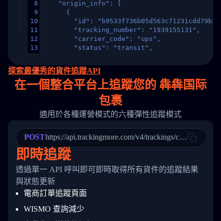
8
    "origin_info": [
9
      {
10
        "id": "b9533f736b05d563c71231cdd79b2a
11
        "tracking_number": "1939155131",
12
        "carrier_code": "ups",
13
        "status": "transit",
14
        "original_country": "China",
15
        "destination_country": "United States
探索最優秀的貨件追蹤API
16
        "itemTimeLength": 2,
在
一個
整合平台上追蹤您的 犇犇国际
17
        "weblink": "",
18
        "phone": null,
包裹
19
        "trackinfo": [
20
          {
適用於各種運營模式的六種彈性追蹤模式
21
            "Date": "2017-03-08 04: 22: 00",
22
            "StatusDescription": "Departed Fa
POST
23
            "Details": "Departed Facility in 
https://api.trackingmore.com/v4/trackings/create
24
          },
即時追蹤
25
          {
26
            "Date": "2017-03-06 15:28:00",
透過單一 API 呼叫即可即時取得所有貨件的追蹤結果
27
            "StatusDescription": "Shipment pi
與狀態更新
28
            "Details": "BEIJING-CHINA,PEOPLES
29
          }
電商訂單追蹤頁面
30
        ]
31
      }
WISMO 查詢減少
32
    ]