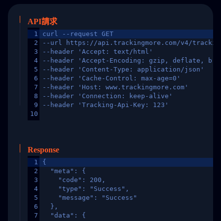
API請求
1
curl --request GET
2
--url https://api.trackingmore.com/v4/trackin
3
--header 'Accept: text/html'
4
--header 'Accept-Encoding: gzip, deflate, br,
5
--header 'Content-Type: application/json'
6
--header 'Cache-Control: max-age=0'
7
--header 'Host: www.trackingmore.com'
8
--header 'Connection: keep-alive'
9
--header 'Tracking-Api-Key: 123'
10
Response
1
{
2
  "meta": {
3
    "code": 200,
4
    "type": "Success",
5
    "message": "Success"
6
  },
7
  "data": {