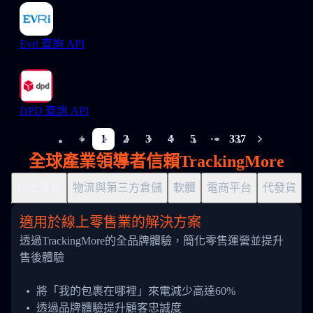
Evri 查詢 API
DPD 查詢 API
1
2
3
4
5
337
More pages
全球產業領導者信賴TrackingMore
線上零售
物流與第三方倉儲
軟體
電商平台
代發貨
適用於線上零售業的解決方案
透過TrackingMore的全品牌體驗，簡化零售運營並提升
售後體驗
將「我的包裹在哪裡」來電減少高達60%
透過品牌體驗提升顧客忠誠度