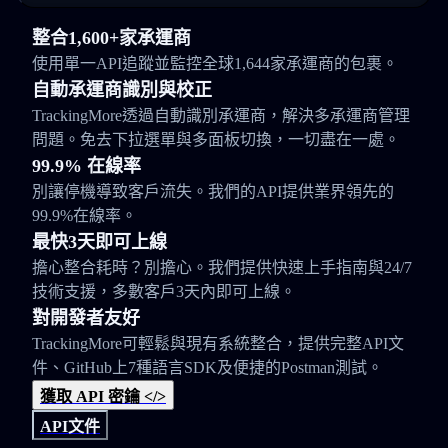
整合1,600+家承運商
使用單一API追蹤並監控全球1,644家承運商的包裹。
自動承運商識別與校正
TrackingMore透過自動識別承運商，解決多承運商管理
問題。免去下拉選單與多面板切換，一切盡在一處。
99.9% 在線率
別讓停機導致客戶流失。我們的API提供業界領先的
99.9%在線率。
最快3天即可上線
擔心整合耗時？別擔心。我們提供快速上手指南與24/7
技術支援，多數客戶3天內即可上線。
對開發者友好
TrackingMore可輕鬆與現有系統整合，提供完整API文
件、GitHub上7種語言SDK及便捷的Postman測試。
獲取 API 密鑰 </>
API文件