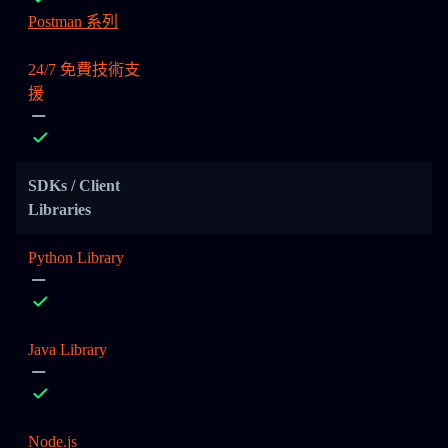
Postman 系列
24/7 免費技術支
援
SDKs / Client
Libraries
Python Library
Java Library
Node.js