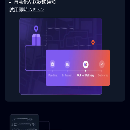
自動化配送狀態通知
33
  }
34
}
試用即時 API </>