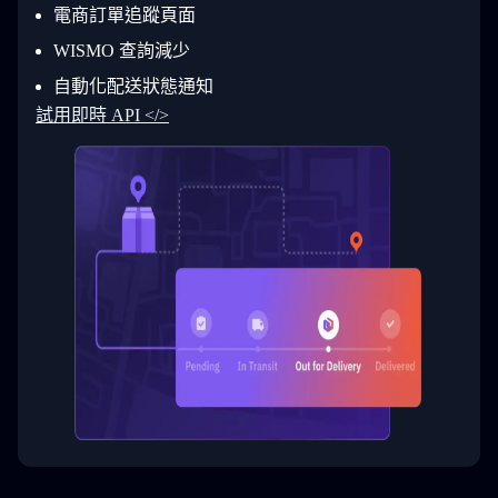
29
          }
電商訂單追蹤頁面
30
        ]
31
      }
WISMO 查詢減少
32
    ]
自動化配送狀態通知
33
  }
34
}
試用即時 API </>