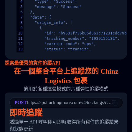
4
    "type": "Success",
5
    "message": "Success"
6
  },
7
  "data": {
8
    "origin_info": [
9
      {
10
        "id": "b9533f736b05d563c71231cdd79b2a
11
        "tracking_number": "1939155131",
12
        "carrier_code": "ups",
13
        "status": "transit",
14
        "original_country": "China",
15
        "destination_country": "United States
探索最優秀的貨件追蹤API
16
        "itemTimeLength": 2,
在
一個
整合平台上追蹤您的 Chinz
17
        "weblink": "",
18
        "phone": null,
Logistics 包裹
19
        "trackinfo": [
20
          {
適用於各種運營模式的六種彈性追蹤模式
21
            "Date": "2017-03-08 04: 22: 00",
22
            "StatusDescription": "Departed Fa
POST
23
            "Details": "Departed Facility in 
https://api.trackingmore.com/v4/trackings/create
24
          },
即時追蹤
25
          {
26
            "Date": "2017-03-06 15:28:00",
透過單一 API 呼叫即可即時取得所有貨件的追蹤結果
27
            "StatusDescription": "Shipment pi
與狀態更新
28
            "Details": "BEIJING-CHINA,PEOPLES