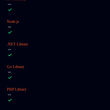
Node.js
.NET Library
Go Library
PHP Library