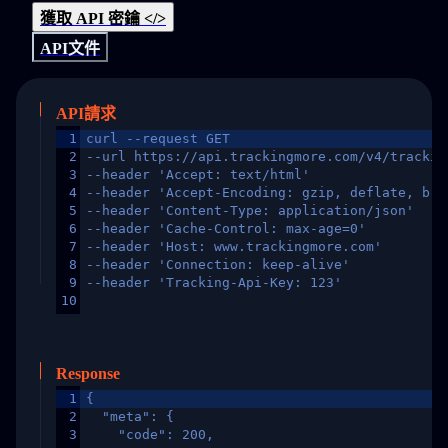
獲取 API 密鑰 </>
API文件
API請求
1
curl --request GET
2
--url https://api.trackingmore.com/v4/trackin
3
--header 'Accept: text/html'
4
--header 'Accept-Encoding: gzip, deflate, br,
5
--header 'Content-Type: application/json'
6
--header 'Cache-Control: max-age=0'
7
--header 'Host: www.trackingmore.com'
8
--header 'Connection: keep-alive'
9
--header 'Tracking-Api-Key: 123'
10
Response
1
{
2
  "meta": {
3
    "code": 200,