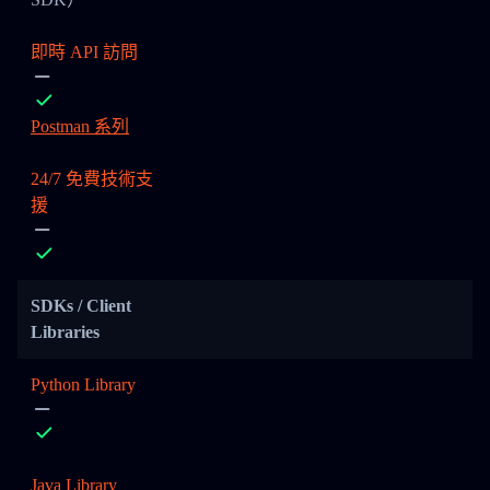
即時 API 訪問
Postman 系列
24/7 免費技術支
援
SDKs / Client
Libraries
Python Library
Java Library