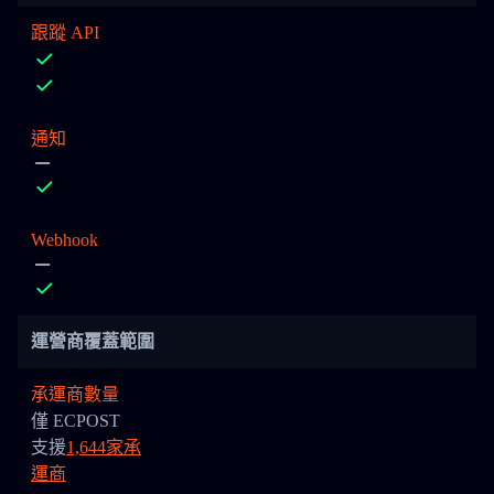
跟蹤 API
通知
Webhook
運營商覆蓋範圍
承運商數量
僅 ECPOST
支援
1,644家承
運商