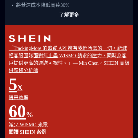
將營運成本降低高達30%
了解更多
「TrackingMore 的追蹤 API 擁有我們所需的一切，能減
輕客服團隊面對無止盡 WISMO 請求的壓力，同時為客
戶提供更高的運送可視性。」— Min Chen，SHEIN 高級
供應鏈分析師
5
X
提高效率
60
%
減少 WISMO 來電
閱讀 SHEIN 案例