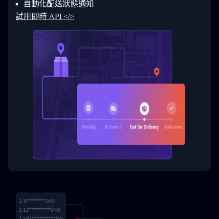
自動化配送狀態通知
33
  }
34
}
試用即時 API </>