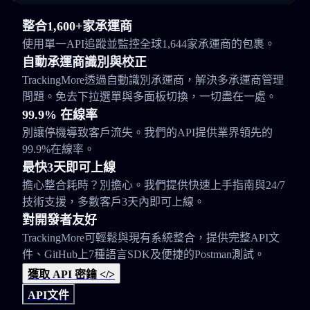
整合1,600+家承運商
使用單一API追蹤並監控全球1,644家承運商的包裹。
自動承運商識別與校正
TrackingMore透過自動識別承運商，解決多承運商管理
問題。免去下拉選單與多面板切換，一切盡在一處。
99.9% 在線率
別讓停機導致客戶流失。我們的API提供業界領先的
99.9%在線率。
最快3天即可上線
擔心整合耗時？別擔心。我們提供快速上手指南與24/7
技術支援，多數客戶3天內即可上線。
對開發者友好
TrackingMore可輕鬆與現有系統整合，提供完整API文
件、GitHub上7種語言SDK及便捷的Postman測試。
獲取 API 密鑰 </>
API文件