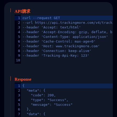
API請求
1
curl --request GET
2
--url https://api.trackingmore.com/v4/trackin
3
--header 'Accept: text/html'
4
--header 'Accept-Encoding: gzip, deflate, br,
5
--header 'Content-Type: application/json'
6
--header 'Cache-Control: max-age=0'
7
--header 'Host: www.trackingmore.com'
8
--header 'Connection: keep-alive'
9
--header 'Tracking-Api-Key: 123'
10
Response
1
{
2
  "meta": {
3
    "code": 200,
4
    "type": "Success",
5
    "message": "Success"
6
  },
7
  "data": {