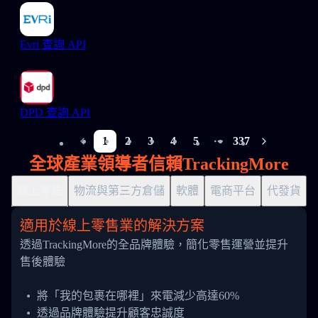
Evri 查詢 API
DPD 查詢 API
1
2
3
4
5
337
More pages
全球產業領導者信賴TrackingMore
線上零售
物流與第三方倉儲
軟體
電商平台
代發貨
適用於線上零售業的解決方案
透過TrackingMore的全品牌體驗，簡化零售運營並提升
售後體驗
將「我的包裹在哪裡」來電減少高達60%
透過品牌體驗提升顧客忠誠度