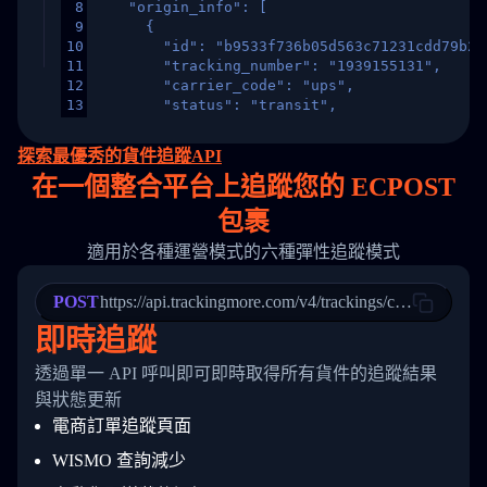
8
    "origin_info": [
9
      {
10
        "id": "b9533f736b05d563c71231cdd79b2a
11
        "tracking_number": "1939155131",
12
        "carrier_code": "ups",
13
        "status": "transit",
14
        "original_country": "China",
15
        "destination_country": "United States
探索最優秀的貨件追蹤API
16
        "itemTimeLength": 2,
在
一個
整合平台上追蹤您的 ECPOST
17
        "weblink": "",
18
        "phone": null,
包裹
19
        "trackinfo": [
20
          {
適用於各種運營模式的六種彈性追蹤模式
21
            "Date": "2017-03-08 04: 22: 00",
22
            "StatusDescription": "Departed Fa
POST
23
            "Details": "Departed Facility in 
https://api.trackingmore.com/v4/trackings/create
24
          },
即時追蹤
25
          {
26
            "Date": "2017-03-06 15:28:00",
透過單一 API 呼叫即可即時取得所有貨件的追蹤結果
27
            "StatusDescription": "Shipment pi
與狀態更新
28
            "Details": "BEIJING-CHINA,PEOPLES
29
          }
電商訂單追蹤頁面
30
        ]
31
      }
WISMO 查詢減少
32
    ]