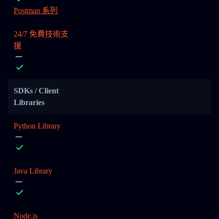
Postman 系列
24/7 免費技術支
援
SDKs / Client
Libraries
Python Library
Java Library
Node.js