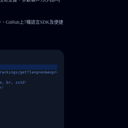
件、GitHub上7種語言SDK及便捷
rackings/get?lang=en&express=ups&tracknumber=1939155131
e, br, zstd'
n'