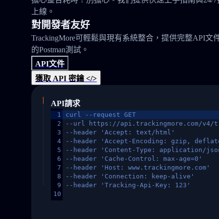
上線。
對開發者友好
TrackingMore可輕鬆與現有系統整合，提供完整API文
的Postman測試。
API文件
獲取 API 密鑰 </>
API請求
1
curl --request GET
2
--url https://api.trackingmore.com/v4/t
3
--header 'Accept: text/html'
4
--header 'Accept-Encoding: gzip, deflat
5
--header 'Content-Type: application/jso
6
--header 'Cache-Control: max-age=0'
7
--header 'Host: www.trackingmore.com'
8
--header 'Connection: keep-alive'
9
--header 'Tracking-Api-Key: 123'
10