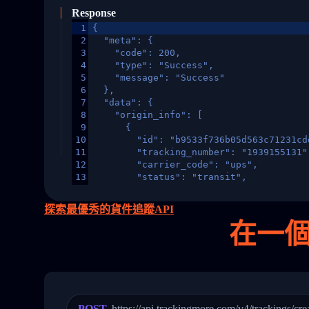
Response
1
{
2
  "meta": {
3
    "code": 200,
4
    "type": "Success",
5
    "message": "Success"
6
  },
7
  "data": {
8
    "origin_info": [
9
      {
10
        "id": "b9533f736b05d563c71231cd
11
        "tracking_number": "1939155131"
12
        "carrier_code": "ups",
13
        "status": "transit",
14
        "original_country": "China",
15
        "destination_country": "United 
探索最優秀的貨件追蹤API
16
        "itemTimeLength": 2,
在
一
17
        "weblink": "",
18
        "phone": null,
19
        "trackinfo": [
20
          {
21
            "Date": "2017-03-08 04: 22:
22
            "StatusDescription": "Depar
23
            "Details": "Departed Facili
POST
https://api.trackingmore.com/v4/trackings/cre