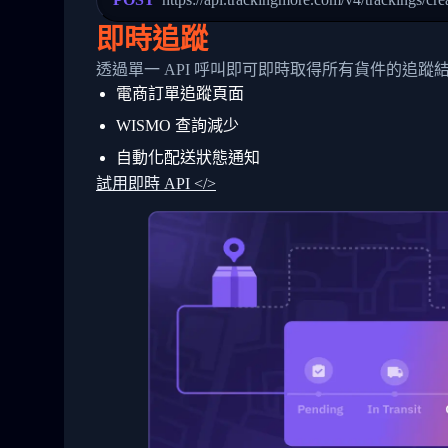
24
          },
25
          {
即時追蹤
26
            "Date": "2017-03-06 15:28:0
27
            "StatusDescription": "Shipm
透過單一 API 呼叫即可即時取得所有貨件的追蹤
28
            "Details": "BEIJING-CHINA,P
電商訂單追蹤頁面
29
          }
30
        ]
WISMO 查詢減少
31
      }
32
    ]
自動化配送狀態通知
33
  }
試用即時 API </>
34
}