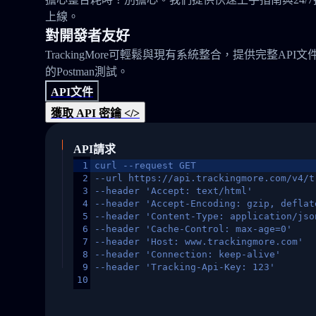
上線。
對開發者友好
TrackingMore可輕鬆與現有系統整合，提供完整API文
的Postman測試。
API文件
獲取 API 密鑰 </>
API請求
1
curl --request GET
2
--url https://api.trackingmore.com/v4/t
3
--header 'Accept: text/html'
4
--header 'Accept-Encoding: gzip, deflat
5
--header 'Content-Type: application/jso
6
--header 'Cache-Control: max-age=0'
7
--header 'Host: www.trackingmore.com'
8
--header 'Connection: keep-alive'
9
--header 'Tracking-Api-Key: 123'
10