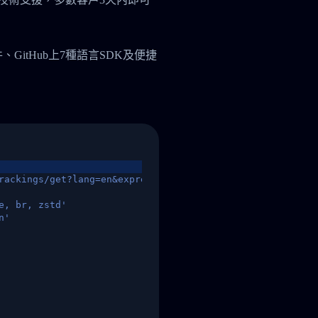
件、GitHub上7種語言SDK及便捷
rackings/get?lang=en&express=ups&tracknumber=1939155131
e, br, zstd'
n'