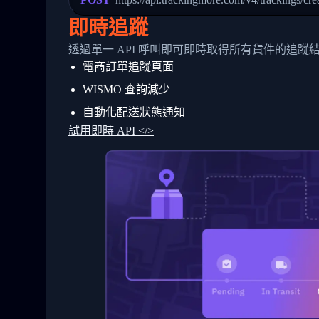
24
          },
25
          {
即時追蹤
26
            "Date": "2017-03-06 15:28:0
27
            "StatusDescription": "Shipm
透過單一 API 呼叫即可即時取得所有貨件的追蹤
28
            "Details": "BEIJING-CHINA,P
電商訂單追蹤頁面
29
          }
30
        ]
WISMO 查詢減少
31
      }
32
    ]
自動化配送狀態通知
33
  }
試用即時 API </>
34
}