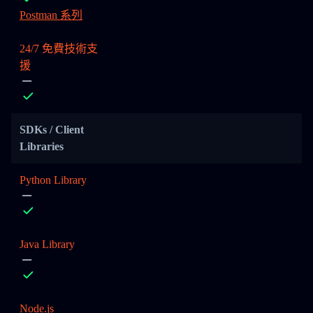
Postman 系列
24/7 免費技術支
援
SDKs / Client
Libraries
Python Library
Java Library
Node.js