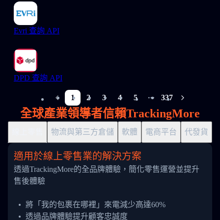
Evri 查詢 API
DPD 查詢 API
1
2
3
4
5
337
More pages
全球產業領導者信賴TrackingMore
線上零售
物流與第三方倉儲
軟體
電商平台
代發貨
適用於線上零售業的解決方案
透過TrackingMore的全品牌體驗，簡化零售運營並提升
售後體驗
將「我的包裹在哪裡」來電減少高達60%
透過品牌體驗提升顧客忠誠度