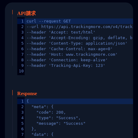
API請求
1
curl --request GET
2
--url https://api.trackingmore.com/v4/trackin
3
--header 'Accept: text/html'
4
--header 'Accept-Encoding: gzip, deflate, br,
5
--header 'Content-Type: application/json'
6
--header 'Cache-Control: max-age=0'
7
--header 'Host: www.trackingmore.com'
8
--header 'Connection: keep-alive'
9
--header 'Tracking-Api-Key: 123'
10
Response
1
{
2
  "meta": {
3
    "code": 200,
4
    "type": "Success",
5
    "message": "Success"
6
  },
7
  "data": {