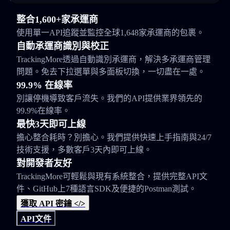
整合1,600+家承運商
使用單一API追蹤並監控全球1,648家承運商的包裹。
自動承運商識別與校正
TrackingMore透過自動識別承運商，解決多承運商管理
問題。免去下拉選單與多面板切換，一切盡在一處。
99.9% 在線率
別讓停機導致客戶流失。我們的API提供業界領先的
99.9%在線率。
最快3天即可上線
擔心整合耗時？別擔心。我們提供快速上手指南與24/7
技術支援，多數客戶3天內即可上線。
對開發者友好
TrackingMore可輕鬆與現有系統整合，提供完整API文
件、GitHub上7種語言SDK及便捷的Postman測試。
獲取 API 密鑰 </>
API文件