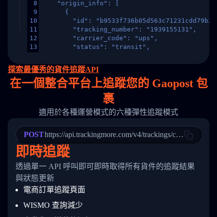
8
    "origin_info": [
9
      {
10
        "id": "b9533f736b05d563c71231cdd79b2a
11
        "tracking_number": "1939155131",
12
        "carrier_code": "ups",
13
        "status": "transit",
14
        "original_country": "China",
15
        "destination_country": "United States
探索最優秀的貨件追蹤API
16
        "itemTimeLength": 2,
在
一個
整合平台上追蹤您的 Gaopost 包
17
        "weblink": "",
18
        "phone": null,
裹
19
        "trackinfo": [
20
          {
適用於各種運營模式的六種彈性追蹤模式
21
            "Date": "2017-03-08 04: 22: 00",
22
            "StatusDescription": "Departed Fa
POST
23
            "Details": "Departed Facility in 
https://api.trackingmore.com/v4/trackings/create
24
          },
即時追蹤
25
          {
26
            "Date": "2017-03-06 15:28:00",
透過單一 API 呼叫即可即時取得所有貨件的追蹤結果
27
            "StatusDescription": "Shipment pi
與狀態更新
28
            "Details": "BEIJING-CHINA,PEOPLES
29
          }
電商訂單追蹤頁面
30
        ]
31
      }
WISMO 查詢減少
32
    ]