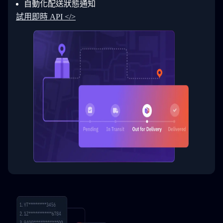
自動化配送狀態通知
33
  }
34
}
試用即時 API </>