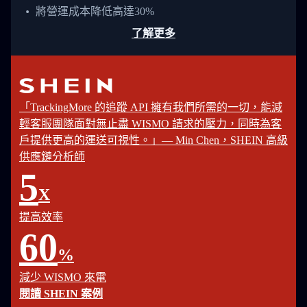
將營運成本降低高達30%
了解更多
「TrackingMore 的追蹤 API 擁有我們所需的一切，能減
輕客服團隊面對無止盡 WISMO 請求的壓力，同時為客
戶提供更高的運送可視性。」— Min Chen，SHEIN 高級
供應鏈分析師
5
X
提高效率
60
%
減少 WISMO 來電
閱讀 SHEIN 案例