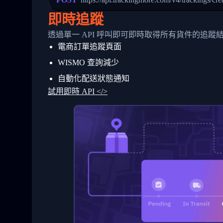
24
          },
25
          {
即時追蹤
26
            "Date": "2017-03-06 15:28:0
27
            "StatusDescription": "Shipm
透過單一 API 呼叫即可即時取得所有貨件的追蹤
28
            "Details": "BEIJING-CHINA,P
電商訂單追蹤頁面
29
          }
30
        ]
WISMO 查詢減少
31
      }
32
    ]
自動化配送狀態通知
33
  }
試用即時 API </>
34
}