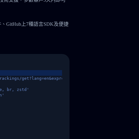
件、GitHub上7種語言SDK及便捷
rackings/get?lang=en&express=ups&tracknumber=1939155131
e, br, zstd'
n'