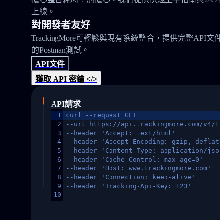
上線。
對開發者友好
TrackingMore可輕鬆與現有系統整合，提供完整API文
的Postman測試。
API文件
獲取 API 密鑰 </>
API請求
1
curl --request GET
2
--url https://api.trackingmore.com/v4/t
3
--header 'Accept: text/html'
4
--header 'Accept-Encoding: gzip, deflat
5
--header 'Content-Type: application/jso
6
--header 'Cache-Control: max-age=0'
7
--header 'Host: www.trackingmore.com'
8
--header 'Connection: keep-alive'
9
--header 'Tracking-Api-Key: 123'
10