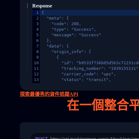
Response
1
{
2
  "meta": {
3
    "code": 200,
4
    "type": "Success",
5
    "message": "Success"
6
  },
7
  "data": {
8
    "origin_info": [
9
      {
10
        "id": "b9533f736b05d563c71231cd
11
        "tracking_number": "1939155131"
12
        "carrier_code": "ups",
13
        "status": "transit",
14
        "original_country": "China",
15
        "destination_country": "United 
探索最優秀的貨件追蹤API
16
        "itemTimeLength": 2,
在
一個
整合平台
17
        "weblink": "",
18
        "phone": null,
19
        "trackinfo": [
20
          {
21
            "Date": "2017-03-08 04: 22:
22
            "StatusDescription": "Depar
23
            "Details": "Departed Facili
POST
https://api.trackingmore.com/v4/trackings/cre