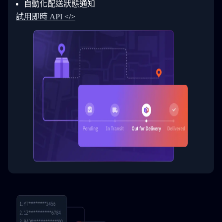
自動化配送狀態通知
33
  }
34
}
試用即時 API </>