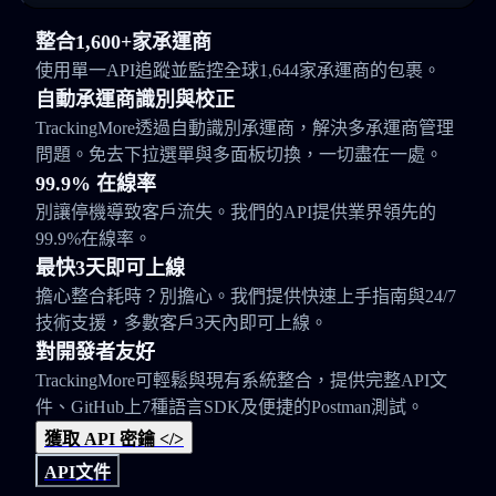
整合1,600+家承運商
使用單一API追蹤並監控全球1,644家承運商的包裹。
自動承運商識別與校正
TrackingMore透過自動識別承運商，解決多承運商管理
問題。免去下拉選單與多面板切換，一切盡在一處。
99.9% 在線率
別讓停機導致客戶流失。我們的API提供業界領先的
99.9%在線率。
最快3天即可上線
擔心整合耗時？別擔心。我們提供快速上手指南與24/7
技術支援，多數客戶3天內即可上線。
對開發者友好
TrackingMore可輕鬆與現有系統整合，提供完整API文
件、GitHub上7種語言SDK及便捷的Postman測試。
獲取 API 密鑰 </>
API文件