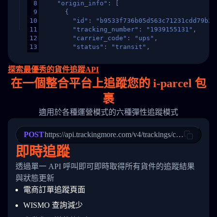
8
    "origin_info": [
9
      {
10
        "id": "b9533f736b05d563c71231cdd79b2a
11
        "tracking_number": "1939155131",
12
        "carrier_code": "ups",
13
        "status": "transit",
14
        "original_country": "China",
15
        "destination_country": "United States
探索最優秀的貨件追蹤API
16
        "itemTimeLength": 2,
在
一個
整合平台上追蹤您的 i-parcel 包
17
        "weblink": "",
18
        "phone": null,
裹
19
        "trackinfo": [
20
          {
適用於各種運營模式的六種彈性追蹤模式
21
            "Date": "2017-03-08 04: 22: 00",
22
            "StatusDescription": "Departed Fa
POST
23
            "Details": "Departed Facility in 
https://api.trackingmore.com/v4/trackings/create
24
          },
即時追蹤
25
          {
26
            "Date": "2017-03-06 15:28:00",
透過單一 API 呼叫即可即時取得所有貨件的追蹤結果
27
            "StatusDescription": "Shipment pi
與狀態更新
28
            "Details": "BEIJING-CHINA,PEOPLES
29
          }
電商訂單追蹤頁面
30
        ]
31
      }
WISMO 查詢減少
32
    ]