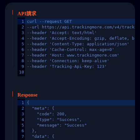
API請求
1
curl --request GET
2
--url https://api.trackingmore.com/v4/trackin
3
--header 'Accept: text/html'
4
--header 'Accept-Encoding: gzip, deflate, br,
5
--header 'Content-Type: application/json'
6
--header 'Cache-Control: max-age=0'
7
--header 'Host: www.trackingmore.com'
8
--header 'Connection: keep-alive'
9
--header 'Tracking-Api-Key: 123'
10
Response
1
{
2
  "meta": {
3
    "code": 200,
4
    "type": "Success",
5
    "message": "Success"
6
  },
7
  "data": {