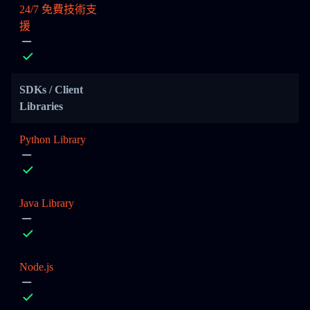
24/7 免費技術支
援
SDKs / Client
Libraries
Python Library
Java Library
Node.js