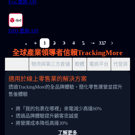
Evri 查詢 API
DPD 查詢 API
1
2
3
4
5
337
More pages
全球產業領導者信賴TrackingMore
線上零售
物流與第三方倉儲
軟體
電商平台
代發貨
適用於線上零售業的解決方案
透過TrackingMore的全品牌體驗，簡化零售運營並提升
售後體驗
將「我的包裹在哪裡」來電減少高達60%
透過品牌體驗提升顧客忠誠度
將營運成本降低高達30%
了解更多