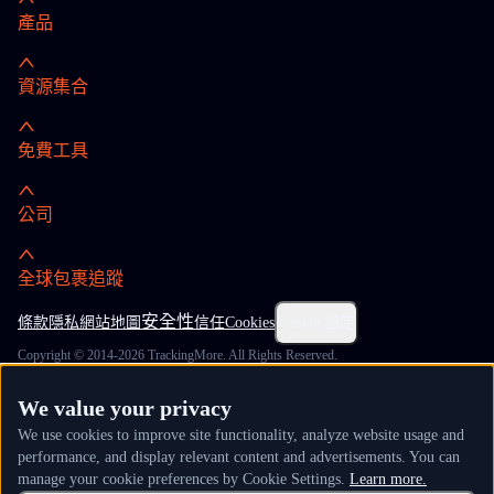
產品
資源集合
免費工具
公司
全球包裹追蹤
安全性
條款
隱私
網站地圖
信任
Cookies
Cookie 設定
Copyright © 2014-2026 TrackingMore. All Rights Reserved.
We value your privacy
We use cookies to improve site functionality, analyze website usage and
performance, and display relevant content and advertisements. You can
manage your cookie preferences by Cookie Settings.
Learn more.