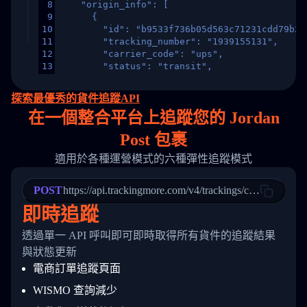
8
    "origin_info": [
9
      {
10
        "id": "b9533f736b05d563c71231cdd79b2a
11
        "tracking_number": "1939155131",
12
        "carrier_code": "ups",
13
        "status": "transit",
14
        "original_country": "China",
15
        "destination_country": "United States
探索最優秀的貨件追蹤API
16
        "itemTimeLength": 2,
在
一個
整合平台上追蹤您的 Jordan
17
        "weblink": "",
18
        "phone": null,
Post 包裹
19
        "trackinfo": [
20
          {
適用於各種運營模式的六種彈性追蹤模式
21
            "Date": "2017-03-08 04: 22: 00",
22
            "StatusDescription": "Departed Fa
POST
23
            "Details": "Departed Facility in 
https://api.trackingmore.com/v4/trackings/create
24
          },
即時追蹤
25
          {
26
            "Date": "2017-03-06 15:28:00",
透過單一 API 呼叫即可即時取得所有貨件的追蹤結果
27
            "StatusDescription": "Shipment pi
與狀態更新
28
            "Details": "BEIJING-CHINA,PEOPLES
29
          }
電商訂單追蹤頁面
30
        ]
31
      }
WISMO 查詢減少
32
    ]