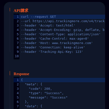
API請求
1
curl --request GET
2
--url https://api.trackingmore.com/v4/trackin
3
--header 'Accept: text/html'
4
--header 'Accept-Encoding: gzip, deflate, br,
5
--header 'Content-Type: application/json'
6
--header 'Cache-Control: max-age=0'
7
--header 'Host: www.trackingmore.com'
8
--header 'Connection: keep-alive'
9
--header 'Tracking-Api-Key: 123'
10
Response
1
{
2
  "meta": {
3
    "code": 200,
4
    "type": "Success",
5
    "message": "Success"
6
  },
7
  "data": {