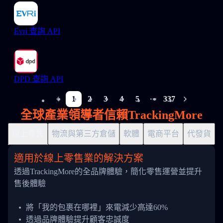
Evri 查詢 API
DPD 查詢 API
1
2
3
4
5
337
More pages
全球產業領導者信賴TrackingMore
線上零售
物流與第三方倉儲
軟體
電商平台
代發貨
適用於線上零售業的解決方案
透過TrackingMore的全品牌體驗，簡化零售運營並提升
售後體驗
將「我的包裹在哪裡」來電減少高達60%
透過品牌體驗提升顧客忠誠度