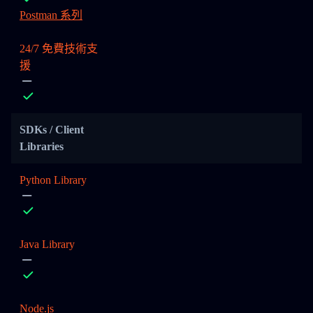
Postman 系列
24/7 免費技術支
援
SDKs / Client
Libraries
Python Library
Java Library
Node.js