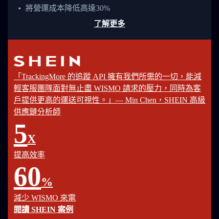
將營運成本降低高達30%
了解更多
「TrackingMore 的追蹤 API 擁有我們所需的一切，能減
輕客服團隊面對無止盡 WISMO 請求的壓力，同時為客
戶提供更高的運送可視性。」— Min Chen，SHEIN 高級
供應鏈分析師
5
X
提高效率
60
%
減少 WISMO 來電
閱讀 SHEIN 案例