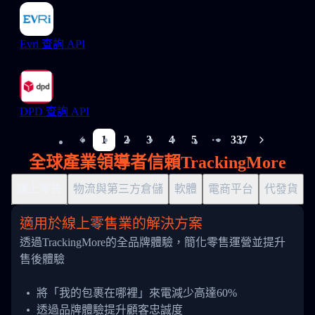
Evri 查詢 API
DPD 查詢 API
1
2
3
4
5
337
More pages
全球產業領導者信賴TrackingMore
線上零售
物流與第三方倉儲
軟體
電商平台
代發貨
適用於線上零售業的解決方案
透過TrackingMore的全品牌體驗，簡化零售運營並提升
售後體驗
將「我的包裹在哪裡」來電減少高達60%
透過品牌體驗提升顧客忠誠度