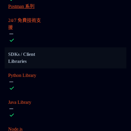
Postman 系列
24/7 免費技術支
援
SDKs / Client
Libraries
Python Library
Java Library
Node.js