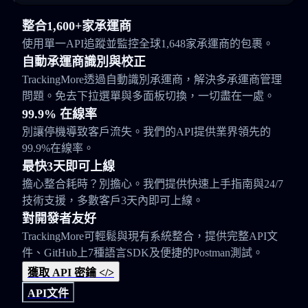
整合1,600+家承運商
使用單一API追蹤並監控全球1,648家承運商的包裹。
自動承運商識別與校正
TrackingMore透過自動識別承運商，解決多承運商管理
問題。免去下拉選單與多面板切換，一切盡在一處。
99.9% 在線率
別讓停機導致客戶流失。我們的API提供業界領先的
99.9%在線率。
最快3天即可上線
擔心整合耗時？別擔心。我們提供快速上手指南與24/7
技術支援，多數客戶3天內即可上線。
對開發者友好
TrackingMore可輕鬆與現有系統整合，提供完整API文
件、GitHub上7種語言SDK及便捷的Postman測試。
獲取 API 密鑰 </>
API文件