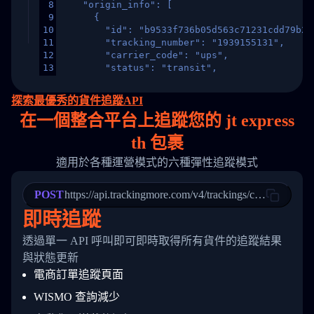
8
    "origin_info": [
9
      {
10
        "id": "b9533f736b05d563c71231cdd79b2a
11
        "tracking_number": "1939155131",
12
        "carrier_code": "ups",
13
        "status": "transit",
14
        "original_country": "China",
15
        "destination_country": "United States
探索最優秀的貨件追蹤API
16
        "itemTimeLength": 2,
在
一個
整合平台上追蹤您的 jt express
17
        "weblink": "",
18
        "phone": null,
th 包裹
19
        "trackinfo": [
20
          {
適用於各種運營模式的六種彈性追蹤模式
21
            "Date": "2017-03-08 04: 22: 00",
22
            "StatusDescription": "Departed Fa
POST
23
            "Details": "Departed Facility in 
https://api.trackingmore.com/v4/trackings/create
24
          },
即時追蹤
25
          {
26
            "Date": "2017-03-06 15:28:00",
透過單一 API 呼叫即可即時取得所有貨件的追蹤結果
27
            "StatusDescription": "Shipment pi
與狀態更新
28
            "Details": "BEIJING-CHINA,PEOPLES
29
          }
電商訂單追蹤頁面
30
        ]
31
      }
WISMO 查詢減少
32
    ]