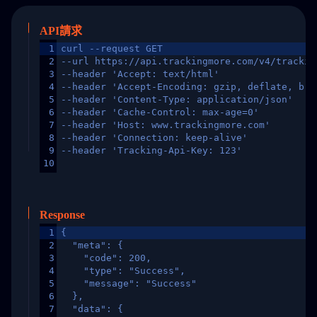
API請求
1
curl --request GET
2
--url https://api.trackingmore.com/v4/trackin
3
--header 'Accept: text/html'
4
--header 'Accept-Encoding: gzip, deflate, br,
5
--header 'Content-Type: application/json'
6
--header 'Cache-Control: max-age=0'
7
--header 'Host: www.trackingmore.com'
8
--header 'Connection: keep-alive'
9
--header 'Tracking-Api-Key: 123'
10
Response
1
{
2
  "meta": {
3
    "code": 200,
4
    "type": "Success",
5
    "message": "Success"
6
  },
7
  "data": {