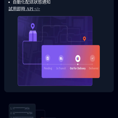
自動化配送狀態通知
33
  }
34
}
試用即時 API </>