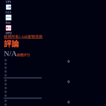
UPS
GLS
Evri
DPD
檢視所有1,648家物流商
評論
N/A
總體評分
0
0
0