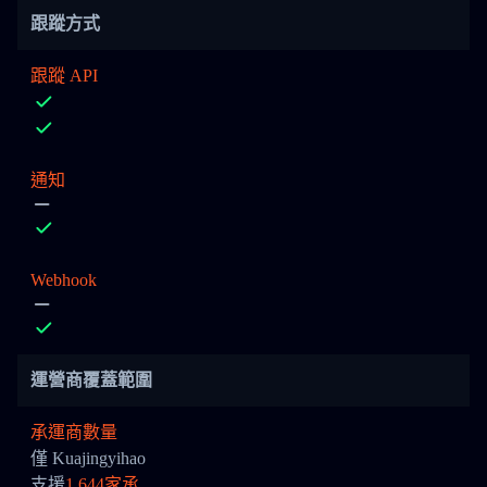
跟蹤方式
跟蹤 API
通知
Webhook
運營商覆蓋範圍
承運商數量
僅 Kuajingyihao
支援
1,644家承