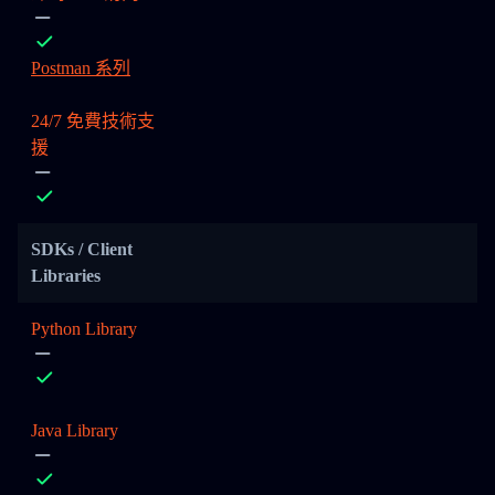
Postman 系列
24/7 免費技術支
援
SDKs / Client
Libraries
Python Library
Java Library