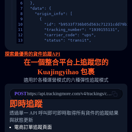
6
  },
7
  "data": {
8
    "origin_info": [
9
      {
10
        "id": "b9533f736b05d563c71231cdd79b2a
11
        "tracking_number": "1939155131",
12
        "carrier_code": "ups",
13
        "status": "transit",
14
        "original_country": "China",
15
        "destination_country": "United States
探索最優秀的貨件追蹤API
16
        "itemTimeLength": 2,
在
一個
整合平台上追蹤您的
17
        "weblink": "",
18
        "phone": null,
Kuajingyihao 包裹
19
        "trackinfo": [
20
          {
適用於各種運營模式的六種彈性追蹤模式
21
            "Date": "2017-03-08 04: 22: 00",
22
            "StatusDescription": "Departed Fa
POST
23
            "Details": "Departed Facility in 
https://api.trackingmore.com/v4/trackings/create
24
          },
即時追蹤
25
          {
26
            "Date": "2017-03-06 15:28:00",
透過單一 API 呼叫即可即時取得所有貨件的追蹤結果
27
            "StatusDescription": "Shipment pi
與狀態更新
28
            "Details": "BEIJING-CHINA,PEOPLES
29
          }
電商訂單追蹤頁面
30
        ]