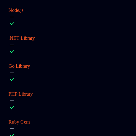
Node.js
.NET Library
Go Library
PHP Library
Ruby Gem