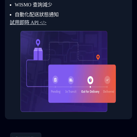
31
      }
WISMO 查詢減少
32
    ]
自動化配送狀態通知
33
  }
34
}
試用即時 API </>