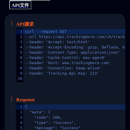
API文件
API請求
1
curl --request GET
2
--url https://api.trackingmore.com/v4/trackin
3
--header 'Accept: text/html'
4
--header 'Accept-Encoding: gzip, deflate, br,
5
--header 'Content-Type: application/json'
6
--header 'Cache-Control: max-age=0'
7
--header 'Host: www.trackingmore.com'
8
--header 'Connection: keep-alive'
9
--header 'Tracking-Api-Key: 123'
10
Response
1
{
2
  "meta": {
3
    "code": 200,
4
    "type": "Success",
5
    "message": "Success"