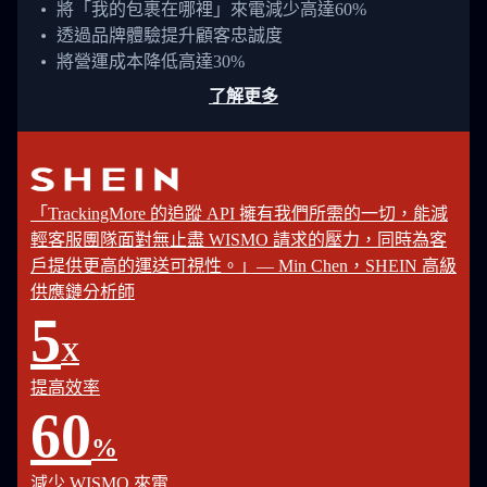
將「我的包裹在哪裡」來電減少高達60%
透過品牌體驗提升顧客忠誠度
將營運成本降低高達30%
了解更多
「TrackingMore 的追蹤 API 擁有我們所需的一切，能減
輕客服團隊面對無止盡 WISMO 請求的壓力，同時為客
戶提供更高的運送可視性。」— Min Chen，SHEIN 高級
供應鏈分析師
5
X
提高效率
60
%
減少 WISMO 來電