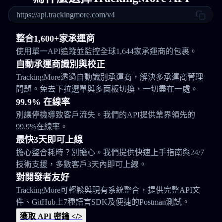
https://api.trackingmore.com/v4
整合1,600+家承運商
使用單一API追蹤並監控全球1,644家承運商的包裹。
自動承運商識別與校正
TrackingMore透過自動識別承運商，解決多承運商管理
問題。免去下拉選單與多面板切換，一切盡在一處。
99.9% 在線率
別讓停機導致客戶流失。我們的API提供業界領先的
99.9%在線率。
最快3天即可上線
擔心整合耗時？別擔心。我們提供快速上手指南與24/7
技術支援，多數客戶3天內即可上線。
對開發者友好
TrackingMore可輕鬆與現有系統整合，提供完整API文
件、GitHub上7種語言SDK及便捷的Postman測試。
獲取 API 密鑰 </>