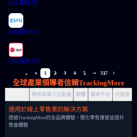
GLS 查詢 API
Evri 查詢 API
DPD 查詢 API
1
2
3
4
5
337
More pages
全球產業領導者信賴TrackingMore
線上零售
物流與第三方倉儲
軟體
電商平台
代發貨
適用於線上零售業的解決方案
透過TrackingMore的全品牌體驗，簡化零售運營並提升
售後體驗