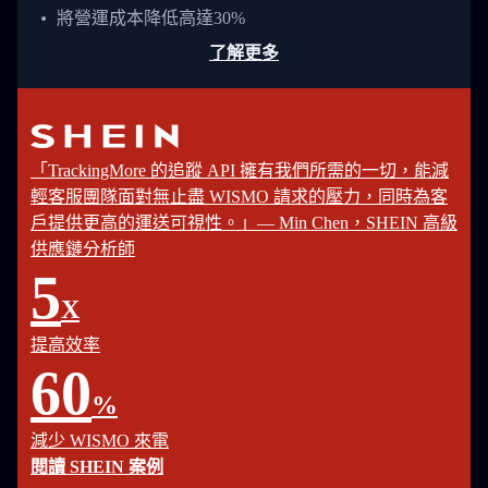
將營運成本降低高達30%
了解更多
「TrackingMore 的追蹤 API 擁有我們所需的一切，能減
輕客服團隊面對無止盡 WISMO 請求的壓力，同時為客
戶提供更高的運送可視性。」— Min Chen，SHEIN 高級
供應鏈分析師
5
X
提高效率
60
%
減少 WISMO 來電
閱讀 SHEIN 案例