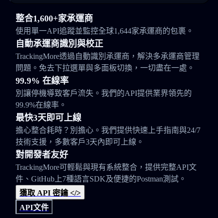
整合1,600+家承運商
使用單一API追蹤並監控全球1,644家承運商的包裹。
自動承運商識別與校正
TrackingMore透過自動識別承運商，解決多承運商管理
問題。免去下拉選單與多面板切換，一切盡在一處。
99.9% 在線率
別讓停機導致客戶流失。我們的API提供業界領先的
99.9%在線率。
最快3天即可上線
擔心整合耗時？別擔心。我們提供快速上手指南與24/7
技術支援，多數客戶3天內即可上線。
對開發者友好
TrackingMore可輕鬆與現有系統整合，提供完整API文
件、GitHub上7種語言SDK及便捷的Postman測試。
獲取 API 密鑰 </>
API文件