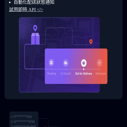
自動化配送狀態通知
33
  }
34
}
試用即時 API </>