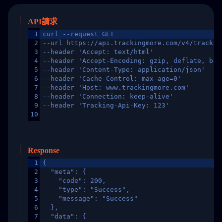
API請求
1
curl --request GET
2
--url https://api.trackingmore.com/v4/trackin
3
--header 'Accept: text/html'
4
--header 'Accept-Encoding: gzip, deflate, br,
5
--header 'Content-Type: application/json'
6
--header 'Cache-Control: max-age=0'
7
--header 'Host: www.trackingmore.com'
8
--header 'Connection: keep-alive'
9
--header 'Tracking-Api-Key: 123'
10
Response
1
{
2
  "meta": {
3
    "code": 200,
4
    "type": "Success",
5
    "message": "Success"
6
  },
7
  "data": {