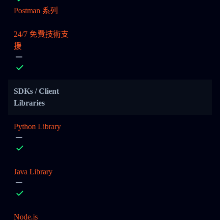
Postman 系列
24/7 免費技術支
援
SDKs / Client
Libraries
Python Library
Java Library
Node.js