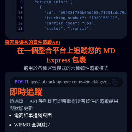
8
    "origin_info": [
9
      {
10
        "id": "b9533f736b05d563c71231cdd79b2a
11
        "tracking_number": "1939155131",
12
        "carrier_code": "ups",
13
        "status": "transit",
14
        "original_country": "China",
15
        "destination_country": "United States
探索最優秀的貨件追蹤API
16
        "itemTimeLength": 2,
在
一個
整合平台上追蹤您的 MD
17
        "weblink": "",
18
        "phone": null,
Express 包裹
19
        "trackinfo": [
20
          {
適用於各種運營模式的六種彈性追蹤模式
21
            "Date": "2017-03-08 04: 22: 00",
22
            "StatusDescription": "Departed Fa
POST
23
            "Details": "Departed Facility in 
https://api.trackingmore.com/v4/trackings/create
24
          },
即時追蹤
25
          {
26
            "Date": "2017-03-06 15:28:00",
透過單一 API 呼叫即可即時取得所有貨件的追蹤結果
27
            "StatusDescription": "Shipment pi
與狀態更新
28
            "Details": "BEIJING-CHINA,PEOPLES
29
          }
電商訂單追蹤頁面
30
        ]
31
      }
WISMO 查詢減少
32
    ]