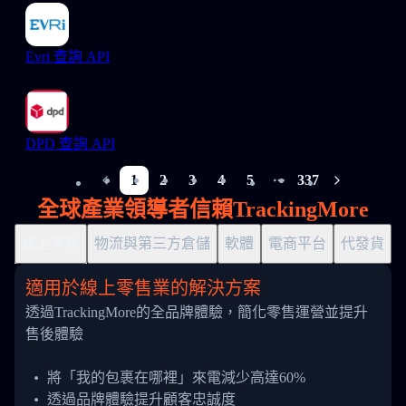
Evri 查詢 API
DPD 查詢 API
1
2
3
4
5
337
More pages
全球產業領導者信賴TrackingMore
線上零售
物流與第三方倉儲
軟體
電商平台
代發貨
適用於線上零售業的解決方案
透過TrackingMore的全品牌體驗，簡化零售運營並提升
售後體驗
將「我的包裹在哪裡」來電減少高達60%
透過品牌體驗提升顧客忠誠度