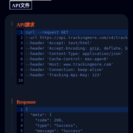
API文件
API請求
1
curl --request GET
2
--url https://api.trackingmore.com/v4/trackin
3
--header 'Accept: text/html'
4
--header 'Accept-Encoding: gzip, deflate, br,
5
--header 'Content-Type: application/json'
6
--header 'Cache-Control: max-age=0'
7
--header 'Host: www.trackingmore.com'
8
--header 'Connection: keep-alive'
9
--header 'Tracking-Api-Key: 123'
10
Response
1
{
2
  "meta": {
3
    "code": 200,
4
    "type": "Success",
5
    "message": "Success"