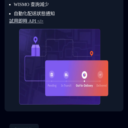
31
      }
WISMO 查詢減少
32
    ]
自動化配送狀態通知
33
  }
34
}
試用即時 API </>