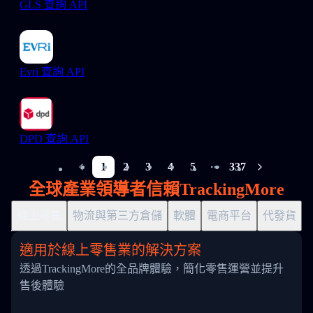
GLS 查詢 API
Evri 查詢 API
DPD 查詢 API
1
2
3
4
5
337
More pages
全球產業領導者信賴TrackingMore
線上零售
物流與第三方倉儲
軟體
電商平台
代發貨
適用於線上零售業的解決方案
透過TrackingMore的全品牌體驗，簡化零售運營並提升
售後體驗