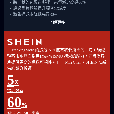
將「我的包裹在哪裡」來電減少高達60%
透過品牌體驗提升顧客忠誠度
將營運成本降低高達30%
了解更多
「TrackingMore 的追蹤 API 擁有我們所需的一切，能減
輕客服團隊面對無止盡 WISMO 請求的壓力，同時為客
戶提供更高的運送可視性。」— Min Chen，SHEIN 高級
供應鏈分析師
5
X
提高效率
60
%
減少 WISMO 來電