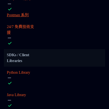
Postman 系列
24/7 免費技術支
援
SDKs / Client
Libraries
Python Library
Java Library