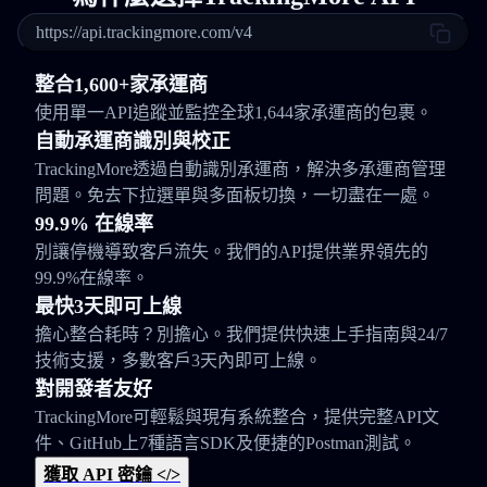
https://api.trackingmore.com/v4
整合1,600+家承運商
使用單一API追蹤並監控全球1,644家承運商的包裹。
自動承運商識別與校正
TrackingMore透過自動識別承運商，解決多承運商管理
問題。免去下拉選單與多面板切換，一切盡在一處。
99.9% 在線率
別讓停機導致客戶流失。我們的API提供業界領先的
99.9%在線率。
最快3天即可上線
擔心整合耗時？別擔心。我們提供快速上手指南與24/7
技術支援，多數客戶3天內即可上線。
對開發者友好
TrackingMore可輕鬆與現有系統整合，提供完整API文
件、GitHub上7種語言SDK及便捷的Postman測試。
獲取 API 密鑰 </>