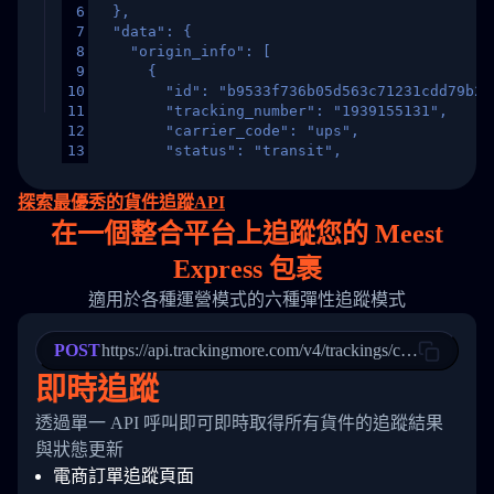
6
  },
7
  "data": {
8
    "origin_info": [
9
      {
10
        "id": "b9533f736b05d563c71231cdd79b2a
11
        "tracking_number": "1939155131",
12
        "carrier_code": "ups",
13
        "status": "transit",
14
        "original_country": "China",
15
        "destination_country": "United States
探索最優秀的貨件追蹤API
16
        "itemTimeLength": 2,
在
一個
整合平台上追蹤您的 Meest
17
        "weblink": "",
18
        "phone": null,
Express 包裹
19
        "trackinfo": [
20
          {
適用於各種運營模式的六種彈性追蹤模式
21
            "Date": "2017-03-08 04: 22: 00",
22
            "StatusDescription": "Departed Fa
POST
23
            "Details": "Departed Facility in 
https://api.trackingmore.com/v4/trackings/create
24
          },
即時追蹤
25
          {
26
            "Date": "2017-03-06 15:28:00",
透過單一 API 呼叫即可即時取得所有貨件的追蹤結果
27
            "StatusDescription": "Shipment pi
與狀態更新
28
            "Details": "BEIJING-CHINA,PEOPLES
29
          }
電商訂單追蹤頁面
30
        ]