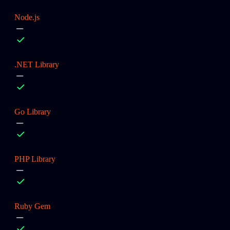
Node.js
.NET Library
Go Library
PHP Library
Ruby Gem