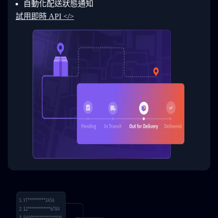
自動化配送狀態通知
33
  }
34
}
試用即時 API </>