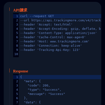
API請求
1
curl --request GET
2
--url https://api.trackingmore.com/v4/trackin
3
--header 'Accept: text/html'
4
--header 'Accept-Encoding: gzip, deflate, br,
5
--header 'Content-Type: application/json'
6
--header 'Cache-Control: max-age=0'
7
--header 'Host: www.trackingmore.com'
8
--header 'Connection: keep-alive'
9
--header 'Tracking-Api-Key: 123'
10
Response
1
{
2
  "meta": {
3
    "code": 200,
4
    "type": "Success",
5
    "message": "Success"
6
  },
7
  "data": {