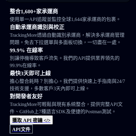
整合1,600+家承運商
使用單一API追蹤並監控全球1,644家承運商的包裹。
自動承運商識別與校正
TrackingMore透過自動識別承運商，解決多承運商管理
問題。免去下拉選單與多面板切換，一切盡在一處。
99.9% 在線率
別讓停機導致客戶流失。我們的API提供業界領先的
99.9%在線率。
最快3天即可上線
擔心整合耗時？別擔心。我們提供快速上手指南與24/7
技術支援，多數客戶3天內即可上線。
對開發者友好
TrackingMore可輕鬆與現有系統整合，提供完整API文
件、GitHub上7種語言SDK及便捷的Postman測試。
獲取 API 密鑰 </>
API文件