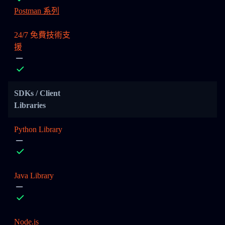
Postman 系列
24/7 免費技術支
援
SDKs / Client
Libraries
Python Library
Java Library
Node.js