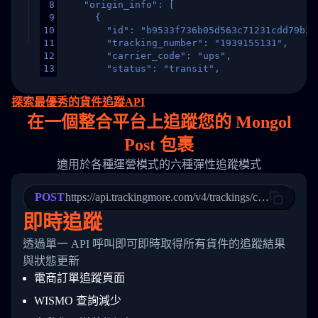
8
    "origin_info": [
9
      {
10
        "id": "b9533f736b05d563c71231cdd79b2a
11
        "tracking_number": "1939155131",
12
        "carrier_code": "ups",
13
        "status": "transit",
14
        "original_country": "China",
15
        "destination_country": "United States
探索最優秀的貨件追蹤API
16
        "itemTimeLength": 2,
在
一個
整合平台上追蹤您的 Mongol
17
        "weblink": "",
18
        "phone": null,
Post 包裹
19
        "trackinfo": [
20
          {
適用於各種運營模式的六種彈性追蹤模式
21
            "Date": "2017-03-08 04: 22: 00",
22
            "StatusDescription": "Departed Fa
POST
23
            "Details": "Departed Facility in 
https://api.trackingmore.com/v4/trackings/create
24
          },
即時追蹤
25
          {
26
            "Date": "2017-03-06 15:28:00",
透過單一 API 呼叫即可即時取得所有貨件的追蹤結果
27
            "StatusDescription": "Shipment pi
與狀態更新
28
            "Details": "BEIJING-CHINA,PEOPLES
29
          }
電商訂單追蹤頁面
30
        ]
31
      }
WISMO 查詢減少
32
    ]