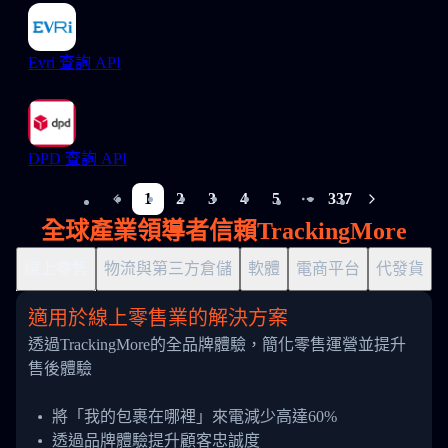
Evri 查詢 API
DPD 查詢 API
1
2
3
4
5
337
More pages
全球產業領導者信賴TrackingMore
線上零售
物流與第三方倉儲
軟體
電商平台
代發貨
適用於線上零售業的解決方案
透過TrackingMore的全品牌體驗，簡化零售運營並提升
售後體驗
將「我的包裹在哪裡」來電減少高達60%
透過品牌體驗提升顧客忠誠度