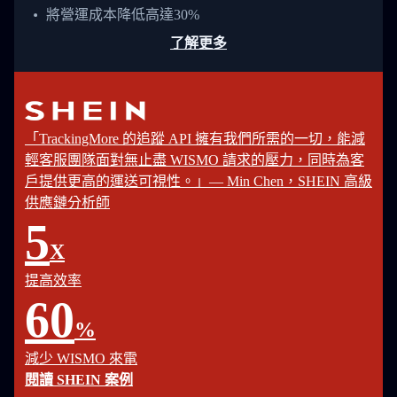
將營運成本降低高達30%
了解更多
「TrackingMore 的追蹤 API 擁有我們所需的一切，能減
輕客服團隊面對無止盡 WISMO 請求的壓力，同時為客
戶提供更高的運送可視性。」— Min Chen，SHEIN 高級
供應鏈分析師
5
X
提高效率
60
%
減少 WISMO 來電
閱讀 SHEIN 案例