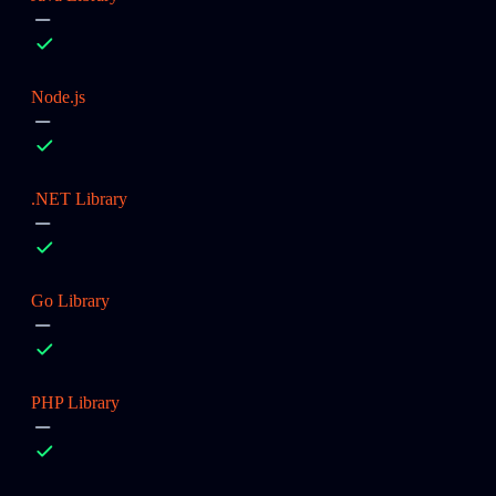
Node.js
.NET Library
Go Library
PHP Library