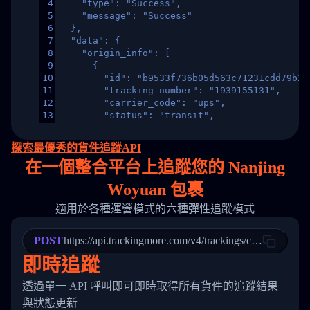
4
    "type": "Success",
5
    "message": "Success"
6
  },
7
  "data": {
8
    "origin_info": [
9
      {
10
        "id": "b9533f736b05d563c71231cdd79b2a
11
        "tracking_number": "1939155131",
12
        "carrier_code": "ups",
13
        "status": "transit",
14
        "original_country": "China",
15
        "destination_country": "United States
探索最優秀的貨件追蹤API
16
        "itemTimeLength": 2,
在
一個
整合平台上追蹤您的 Nanjing
17
        "weblink": "",
18
        "phone": null,
Woyuan 包裹
19
        "trackinfo": [
20
          {
適用於各種運營模式的六種彈性追蹤模式
21
            "Date": "2017-03-08 04: 22: 00",
22
            "StatusDescription": "Departed Fa
POST
23
            "Details": "Departed Facility in 
https://api.trackingmore.com/v4/trackings/create
24
          },
即時追蹤
25
          {
26
            "Date": "2017-03-06 15:28:00",
透過單一 API 呼叫即可即時取得所有貨件的追蹤結果
27
            "StatusDescription": "Shipment pi
與狀態更新
28
            "Details": "BEIJING-CHINA,PEOPLES