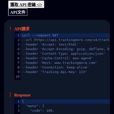
獲取 API 密鑰 </>
API文件
API請求
1
curl --request GET
2
--url https://api.trackingmore.com/v4/trackin
3
--header 'Accept: text/html'
4
--header 'Accept-Encoding: gzip, deflate, br,
5
--header 'Content-Type: application/json'
6
--header 'Cache-Control: max-age=0'
7
--header 'Host: www.trackingmore.com'
8
--header 'Connection: keep-alive'
9
--header 'Tracking-Api-Key: 123'
10
Response
1
{
2
  "meta": {
3
    "code": 200,