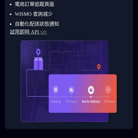
29
          }
電商訂單追蹤頁面
30
        ]
31
      }
WISMO 查詢減少
32
    ]
自動化配送狀態通知
33
  }
34
}
試用即時 API </>