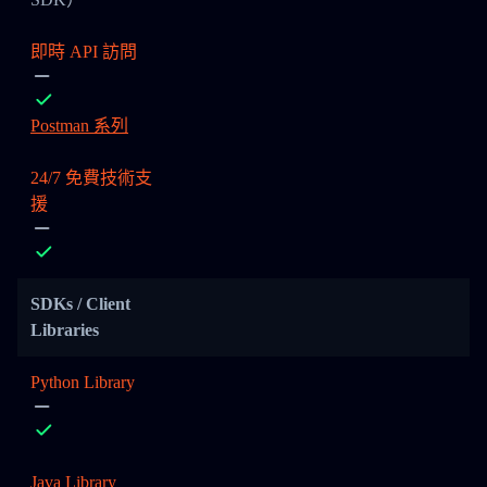
即時 API 訪問
Postman 系列
24/7 免費技術支
援
SDKs / Client
Libraries
Python Library
Java Library