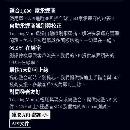
整合1,600+家承運商
使用單一API追蹤並監控全球1,644家承運商的包裹。
自動承運商識別與校正
TrackingMore透過自動識別承運商，解決多承運商管理
問題。免去下拉選單與多面板切換，一切盡在一處。
99.9% 在線率
別讓停機導致客戶流失。我們的API提供業界領先的
99.9%在線率。
最快3天即可上線
擔心整合耗時？別擔心。我們提供快速上手指南與24/7
技術支援，多數客戶3天內即可上線。
對開發者友好
TrackingMore可輕鬆與現有系統整合，提供完整API文
件、GitHub上7種語言SDK及便捷的Postman測試。
獲取 API 密鑰 </>
API文件