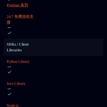
Postman 系列
24/7 免費技術支
援
SDKs / Client
Libraries
Python Library
Java Library
Node.js