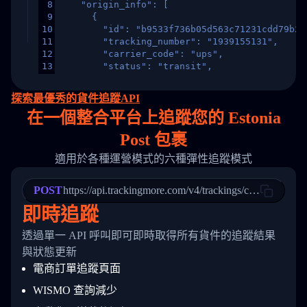
8
    "origin_info": [
9
      {
10
        "id": "b9533f736b05d563c71231cdd79b2a
11
        "tracking_number": "1939155131",
12
        "carrier_code": "ups",
13
        "status": "transit",
14
        "original_country": "China",
15
        "destination_country": "United States
探索最優秀的貨件追蹤API
16
        "itemTimeLength": 2,
在
一個
整合平台上追蹤您的 Estonia
17
        "weblink": "",
18
        "phone": null,
Post 包裹
19
        "trackinfo": [
20
          {
適用於各種運營模式的六種彈性追蹤模式
21
            "Date": "2017-03-08 04: 22: 00",
22
            "StatusDescription": "Departed Fa
POST
23
            "Details": "Departed Facility in 
https://api.trackingmore.com/v4/trackings/create
24
          },
即時追蹤
25
          {
26
            "Date": "2017-03-06 15:28:00",
透過單一 API 呼叫即可即時取得所有貨件的追蹤結果
27
            "StatusDescription": "Shipment pi
與狀態更新
28
            "Details": "BEIJING-CHINA,PEOPLES
29
          }
電商訂單追蹤頁面
30
        ]
31
      }
WISMO 查詢減少
32
    ]