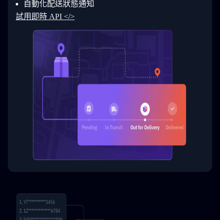
自動化配送狀態通知
33
  }
34
}
試用即時 API </>