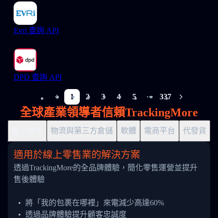
Evri 查詢 API
DPD 查詢 API
1
2
3
4
5
337
More pages
全球產業領導者信賴TrackingMore
線上零售
物流與第三方倉儲
軟體
電商平台
代發貨
適用於線上零售業的解決方案
透過TrackingMore的全品牌體驗，簡化零售運營並提升
售後體驗
將「我的包裹在哪裡」來電減少高達60%
透過品牌體驗提升顧客忠誠度