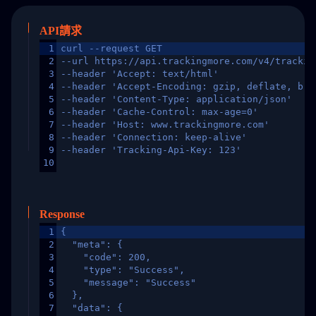
API請求
1
curl --request GET
2
--url https://api.trackingmore.com/v4/trackin
3
--header 'Accept: text/html'
4
--header 'Accept-Encoding: gzip, deflate, br,
5
--header 'Content-Type: application/json'
6
--header 'Cache-Control: max-age=0'
7
--header 'Host: www.trackingmore.com'
8
--header 'Connection: keep-alive'
9
--header 'Tracking-Api-Key: 123'
10
Response
1
{
2
  "meta": {
3
    "code": 200,
4
    "type": "Success",
5
    "message": "Success"
6
  },
7
  "data": {