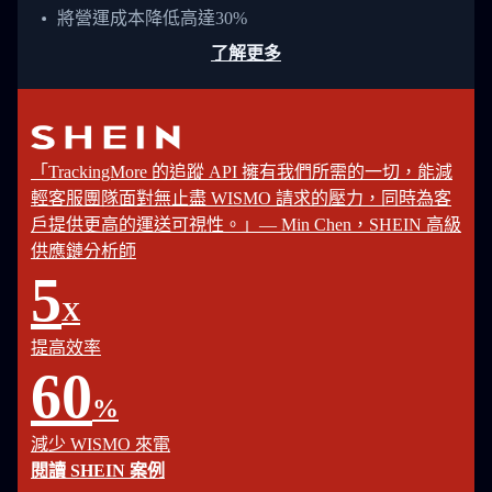
將營運成本降低高達30%
了解更多
「TrackingMore 的追蹤 API 擁有我們所需的一切，能減
輕客服團隊面對無止盡 WISMO 請求的壓力，同時為客
戶提供更高的運送可視性。」— Min Chen，SHEIN 高級
供應鏈分析師
5
X
提高效率
60
%
減少 WISMO 來電
閱讀 SHEIN 案例