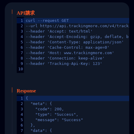
API請求
1
curl --request GET
2
--url https://api.trackingmore.com/v4/trackin
3
--header 'Accept: text/html'
4
--header 'Accept-Encoding: gzip, deflate, br,
5
--header 'Content-Type: application/json'
6
--header 'Cache-Control: max-age=0'
7
--header 'Host: www.trackingmore.com'
8
--header 'Connection: keep-alive'
9
--header 'Tracking-Api-Key: 123'
10
Response
1
{
2
  "meta": {
3
    "code": 200,
4
    "type": "Success",
5
    "message": "Success"
6
  },
7
  "data": {