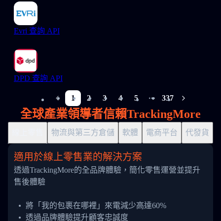
Evri 查詢 API
DPD 查詢 API
1
2
3
4
5
337
More pages
全球產業領導者信賴TrackingMore
線上零售
物流與第三方倉儲
軟體
電商平台
代發貨
適用於線上零售業的解決方案
透過TrackingMore的全品牌體驗，簡化零售運營並提升
售後體驗
將「我的包裹在哪裡」來電減少高達60%
透過品牌體驗提升顧客忠誠度