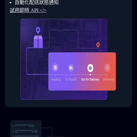
自動化配送狀態通知
33
  }
34
}
試用即時 API </>