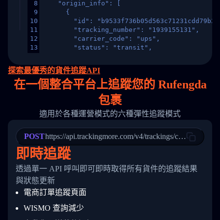
8
    "origin_info": [
9
      {
10
        "id": "b9533f736b05d563c71231cdd79b2a
11
        "tracking_number": "1939155131",
12
        "carrier_code": "ups",
13
        "status": "transit",
14
        "original_country": "China",
15
        "destination_country": "United States
探索最優秀的貨件追蹤API
16
        "itemTimeLength": 2,
在
一個
整合平台上追蹤您的 Rufengda
17
        "weblink": "",
18
        "phone": null,
包裹
19
        "trackinfo": [
20
          {
適用於各種運營模式的六種彈性追蹤模式
21
            "Date": "2017-03-08 04: 22: 00",
22
            "StatusDescription": "Departed Fa
POST
23
            "Details": "Departed Facility in 
https://api.trackingmore.com/v4/trackings/create
24
          },
即時追蹤
25
          {
26
            "Date": "2017-03-06 15:28:00",
透過單一 API 呼叫即可即時取得所有貨件的追蹤結果
27
            "StatusDescription": "Shipment pi
與狀態更新
28
            "Details": "BEIJING-CHINA,PEOPLES
29
          }
電商訂單追蹤頁面
30
        ]
31
      }
WISMO 查詢減少
32
    ]