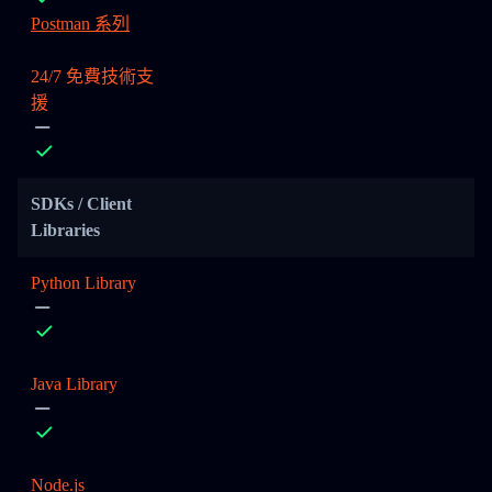
Postman 系列
24/7 免費技術支
援
SDKs / Client
Libraries
Python Library
Java Library
Node.js