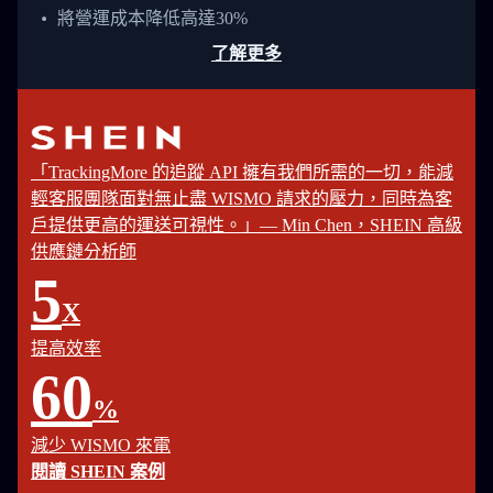
將營運成本降低高達30%
了解更多
「TrackingMore 的追蹤 API 擁有我們所需的一切，能減
輕客服團隊面對無止盡 WISMO 請求的壓力，同時為客
戶提供更高的運送可視性。」— Min Chen，SHEIN 高級
供應鏈分析師
5
X
提高效率
60
%
減少 WISMO 來電
閱讀 SHEIN 案例