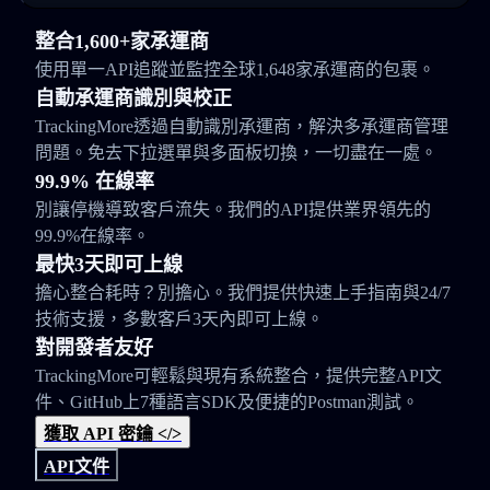
整合1,600+家承運商
使用單一API追蹤並監控全球1,648家承運商的包裹。
自動承運商識別與校正
TrackingMore透過自動識別承運商，解決多承運商管理
問題。免去下拉選單與多面板切換，一切盡在一處。
99.9% 在線率
別讓停機導致客戶流失。我們的API提供業界領先的
99.9%在線率。
最快3天即可上線
擔心整合耗時？別擔心。我們提供快速上手指南與24/7
技術支援，多數客戶3天內即可上線。
對開發者友好
TrackingMore可輕鬆與現有系統整合，提供完整API文
件、GitHub上7種語言SDK及便捷的Postman測試。
獲取 API 密鑰 </>
API文件