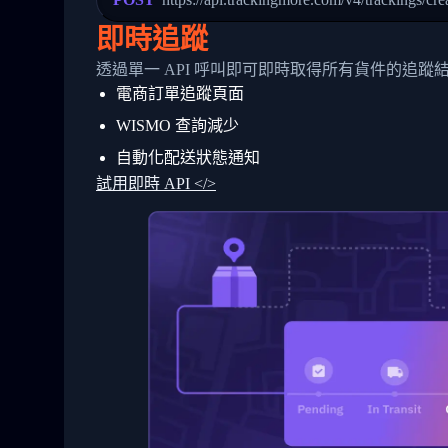
24
          },
25
          {
即時追蹤
26
            "Date": "2017-03-06 15:28:0
27
            "StatusDescription": "Shipm
透過單一 API 呼叫即可即時取得所有貨件的追蹤
28
            "Details": "BEIJING-CHINA,P
電商訂單追蹤頁面
29
          }
30
        ]
WISMO 查詢減少
31
      }
32
    ]
自動化配送狀態通知
33
  }
試用即時 API </>
34
}