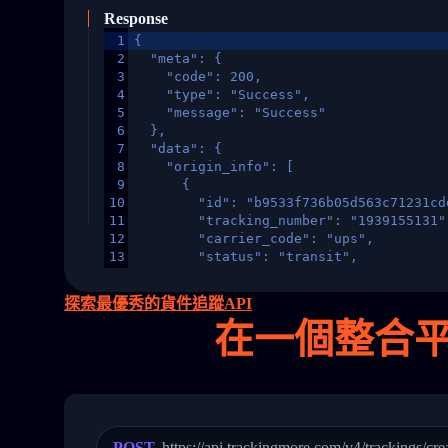
Response
1
{
2
  "meta": {
3
    "code": 200,
4
    "type": "Success",
5
    "message": "Success"
6
  },
7
  "data": {
8
    "origin_info": [
9
      {
10
        "id": "b9533f736b05d563c71231cd
11
        "tracking_number": "1939155131"
12
        "carrier_code": "ups",
13
        "status": "transit",
14
        "original_country": "China",
15
        "destination_country": "United 
探索最優秀的貨件追蹤API
16
        "itemTimeLength": 2,
在
一個
整合平台
17
        "weblink": "",
18
        "phone": null,
19
        "trackinfo": [
20
          {
21
            "Date": "2017-03-08 04: 22:
22
            "StatusDescription": "Depar
23
            "Details": "Departed Facili
POST
https://api.trackingmore.com/v4/trackings/cre