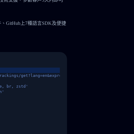
件、GitHub上7種語言SDK及便捷
rackings/get?lang=en&express=ups&tracknumber=1939155131
e, br, zstd'
n'