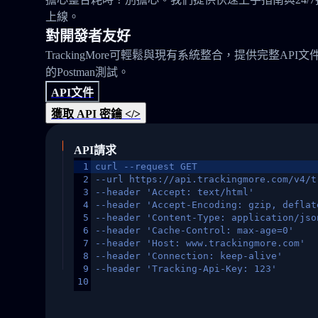
上線。
對開發者友好
TrackingMore可輕鬆與現有系統整合，提供完整API文
的Postman測試。
API文件
獲取 API 密鑰 </>
API請求
1
curl --request GET
2
--url https://api.trackingmore.com/v4/t
3
--header 'Accept: text/html'
4
--header 'Accept-Encoding: gzip, deflat
5
--header 'Content-Type: application/jso
6
--header 'Cache-Control: max-age=0'
7
--header 'Host: www.trackingmore.com'
8
--header 'Connection: keep-alive'
9
--header 'Tracking-Api-Key: 123'
10