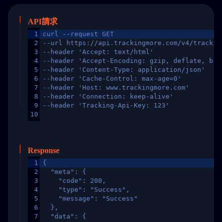
API請求
1
curl --request GET
2
--url https://api.trackingmore.com/v4/trackin
3
--header 'Accept: text/html'
4
--header 'Accept-Encoding: gzip, deflate, br,
5
--header 'Content-Type: application/json'
6
--header 'Cache-Control: max-age=0'
7
--header 'Host: www.trackingmore.com'
8
--header 'Connection: keep-alive'
9
--header 'Tracking-Api-Key: 123'
10
Response
1
{
2
  "meta": {
3
    "code": 200,
4
    "type": "Success",
5
    "message": "Success"
6
  },
7
  "data": {