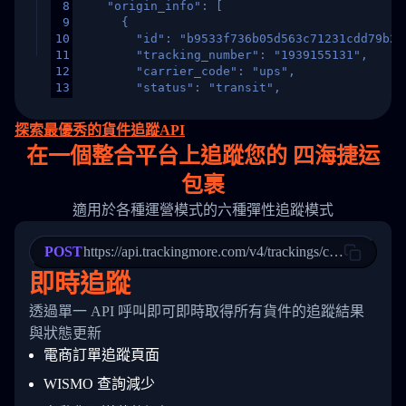
8
    "origin_info": [
9
      {
10
        "id": "b9533f736b05d563c71231cdd79b2a
11
        "tracking_number": "1939155131",
12
        "carrier_code": "ups",
13
        "status": "transit",
14
        "original_country": "China",
15
        "destination_country": "United States
探索最優秀的貨件追蹤API
16
        "itemTimeLength": 2,
在
一個
整合平台上追蹤您的 四海捷运
17
        "weblink": "",
18
        "phone": null,
包裹
19
        "trackinfo": [
20
          {
適用於各種運營模式的六種彈性追蹤模式
21
            "Date": "2017-03-08 04: 22: 00",
22
            "StatusDescription": "Departed Fa
POST
23
            "Details": "Departed Facility in 
https://api.trackingmore.com/v4/trackings/create
24
          },
即時追蹤
25
          {
26
            "Date": "2017-03-06 15:28:00",
透過單一 API 呼叫即可即時取得所有貨件的追蹤結果
27
            "StatusDescription": "Shipment pi
與狀態更新
28
            "Details": "BEIJING-CHINA,PEOPLES
29
          }
電商訂單追蹤頁面
30
        ]
31
      }
WISMO 查詢減少
32
    ]