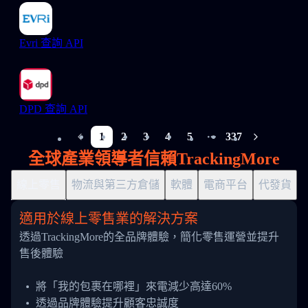
Evri 查詢 API
DPD 查詢 API
1
2
3
4
5
337
More pages
全球產業領導者信賴TrackingMore
線上零售
物流與第三方倉儲
軟體
電商平台
代發貨
適用於線上零售業的解決方案
透過TrackingMore的全品牌體驗，簡化零售運營並提升
售後體驗
將「我的包裹在哪裡」來電減少高達60%
透過品牌體驗提升顧客忠誠度