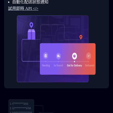
自動化配送狀態通知
33
  }
34
}
試用即時 API </>