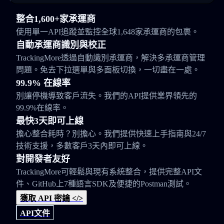
整合1,600+家承運商
使用單一API追蹤並監控全球1,648家承運商的包裹。
自動承運商識別與校正
TrackingMore透過自動識別承運商，解決多承運商管理
問題。免去下拉選單與多面板切換，一切盡在一處。
99.9% 在線率
別讓停機導致客戶流失。我們的API提供業界領先的
99.9%在線率。
最快3天即可上線
擔心整合耗時？別擔心。我們提供快速上手指南與24/7
技術支援，多數客戶3天內即可上線。
對開發者友好
TrackingMore可輕鬆與現有系統整合，提供完整API文
件、GitHub上7種語言SDK及便捷的Postman測試。
獲取 API 密鑰 </>
API文件