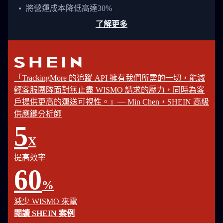
將營運成本降低高達30%
了解更多
「TrackingMore 的追蹤 API 擁有我們所需的一切，能減
輕客服團隊面對無止盡 WISMO 請求的壓力，同時為客
戶提供更高的運送可視性。」— Min Chen，SHEIN 高級
供應鏈分析師
5
X
提高效率
60
%
減少 WISMO 來電
閱讀 SHEIN 案例