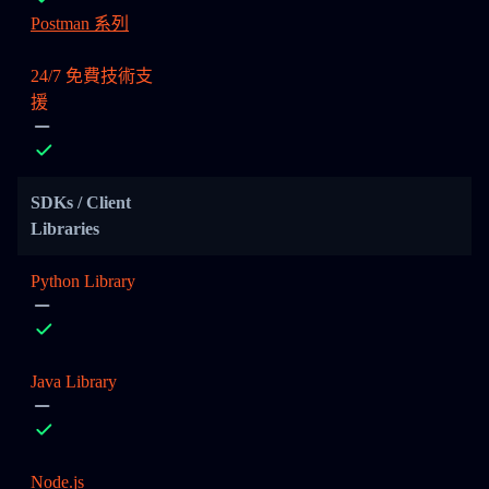
Postman 系列
24/7 免費技術支
援
SDKs / Client
Libraries
Python Library
Java Library
Node.js