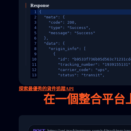
Response
1
{
2
  "meta": {
3
    "code": 200,
4
    "type": "Success",
5
    "message": "Success"
6
  },
7
  "data": {
8
    "origin_info": [
9
      {
10
        "id": "b9533f736b05d563c71231cd
11
        "tracking_number": "1939155131"
12
        "carrier_code": "ups",
13
        "status": "transit",
14
        "original_country": "China",
15
        "destination_country": "United 
探索最優秀的貨件追蹤API
16
        "itemTimeLength": 2,
在
一個
整合平台上追蹤
17
        "weblink": "",
18
        "phone": null,
19
        "trackinfo": [
20
          {
21
            "Date": "2017-03-08 04: 22:
22
            "StatusDescription": "Depar
23
            "Details": "Departed Facili
POST
https://api.trackingmore.com/v4/trackings/cre