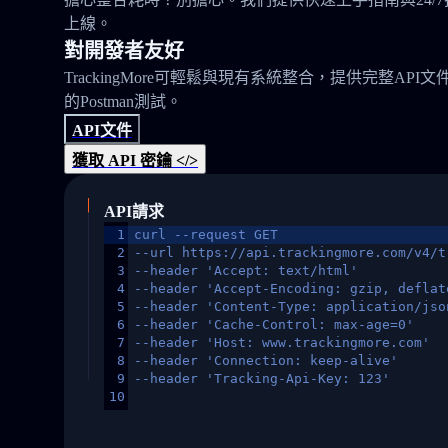
上線。
對開發者友好
TrackingMore可輕鬆與現有系統整合，提供完整API文
的Postman測試。
API文件
獲取 API 密鑰 </>
API請求
1
curl --request GET
2
--url https://api.trackingmore.com/v4/t
3
--header 'Accept: text/html'
4
--header 'Accept-Encoding: gzip, deflat
5
--header 'Content-Type: application/jso
6
--header 'Cache-Control: max-age=0'
7
--header 'Host: www.trackingmore.com'
8
--header 'Connection: keep-alive'
9
--header 'Tracking-Api-Key: 123'
10