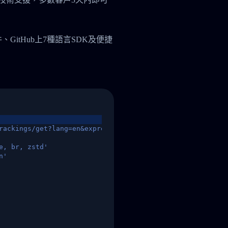
件、GitHub上7種語言SDK及便捷
rackings/get?lang=en&express=ups&tracknumber=1939155131
e, br, zstd'
n'