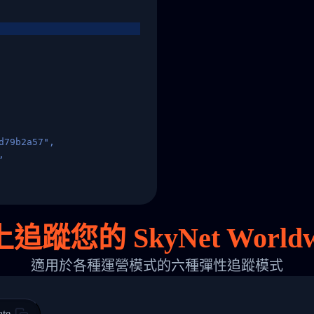
d79b2a57",
,
States",
您的 SkyNet Worldwid
適用於各種運營模式的六種彈性追蹤模式
 00",
ted Facility in HONG KONG-HONG KONG",
ty in HONG KONG-HONG KONG, HONG KONG-HONG KONG,2017-03-0
ate