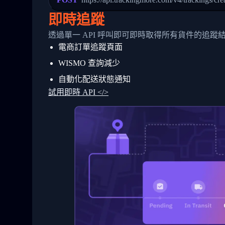
24
          },
25
          {
即時追蹤
26
            "Date": "2017-03-06 15:28:0
27
            "StatusDescription": "Shipm
透過單一 API 呼叫即可即時取得所有貨件的追蹤
28
            "Details": "BEIJING-CHINA,P
電商訂單追蹤頁面
29
          }
30
        ]
WISMO 查詢減少
31
      }
32
    ]
自動化配送狀態通知
33
  }
試用即時 API </>
34
}