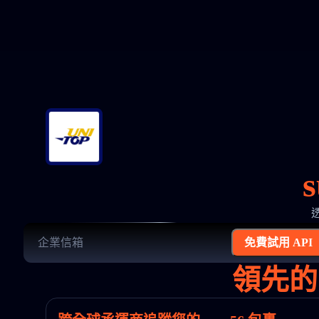
透
免費試用 API
領先的