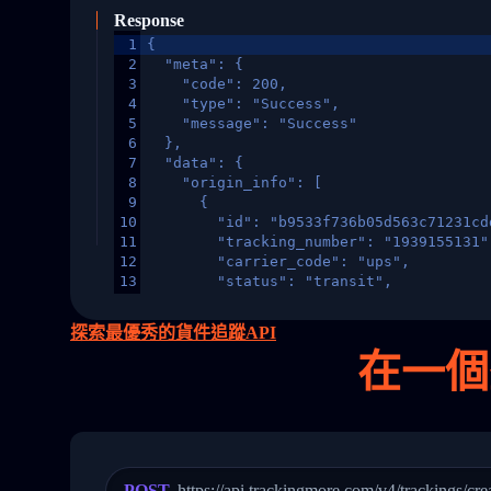
Response
1
{
2
  "meta": {
3
    "code": 200,
4
    "type": "Success",
5
    "message": "Success"
6
  },
7
  "data": {
8
    "origin_info": [
9
      {
10
        "id": "b9533f736b05d563c71231cd
11
        "tracking_number": "1939155131"
12
        "carrier_code": "ups",
13
        "status": "transit",
14
        "original_country": "China",
15
        "destination_country": "United 
探索最優秀的貨件追蹤API
16
        "itemTimeLength": 2,
在
一個
17
        "weblink": "",
18
        "phone": null,
19
        "trackinfo": [
20
          {
21
            "Date": "2017-03-08 04: 22:
22
            "StatusDescription": "Depar
23
            "Details": "Departed Facili
POST
https://api.trackingmore.com/v4/trackings/cre