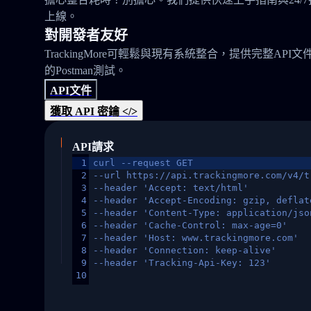
上線。
對開發者友好
TrackingMore可輕鬆與現有系統整合，提供完整API文
的Postman測試。
API文件
獲取 API 密鑰 </>
API請求
1
curl --request GET
2
--url https://api.trackingmore.com/v4/t
3
--header 'Accept: text/html'
4
--header 'Accept-Encoding: gzip, deflat
5
--header 'Content-Type: application/jso
6
--header 'Cache-Control: max-age=0'
7
--header 'Host: www.trackingmore.com'
8
--header 'Connection: keep-alive'
9
--header 'Tracking-Api-Key: 123'
10