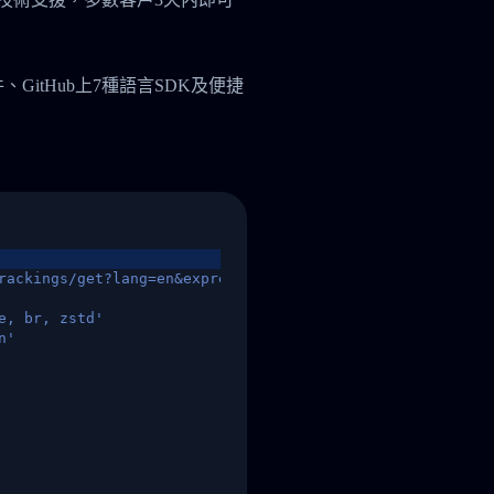
件、GitHub上7種語言SDK及便捷
rackings/get?lang=en&express=ups&tracknumber=1939155131
e, br, zstd'
n'