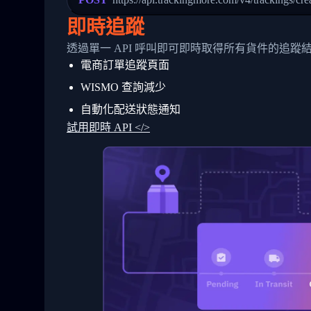
24
          },
25
          {
即時追蹤
26
            "Date": "2017-03-06 15:28:0
27
            "StatusDescription": "Shipm
透過單一 API 呼叫即可即時取得所有貨件的追蹤
28
            "Details": "BEIJING-CHINA,P
電商訂單追蹤頁面
29
          }
30
        ]
WISMO 查詢減少
31
      }
32
    ]
自動化配送狀態通知
33
  }
試用即時 API </>
34
}