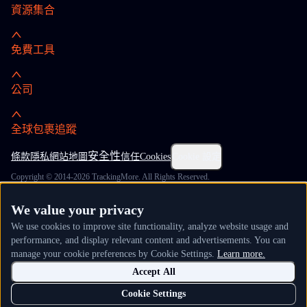
資源集合
免費工具
公司
全球包裹追蹤
安全性
條款
隱私
網站地圖
信任
Cookies
Cookie 設定
Copyright © 2014-2026 TrackingMore. All Rights Reserved.
We value your privacy
We use cookies to improve site functionality, analyze website usage and
performance, and display relevant content and advertisements. You can
manage your cookie preferences by Cookie Settings.
Learn more.
Accept All
Cookie Settings