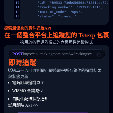
10
        "id": "b9533f736b05d563c71231cdd79b2a
11
        "tracking_number": "1939155131",
12
        "carrier_code": "ups",
13
        "status": "transit",
14
        "original_country": "China",
15
        "destination_country": "United States
探索最優秀的貨件追蹤API
16
        "itemTimeLength": 2,
在
一個
整合平台上追蹤您的 Tstexp 包裹
17
        "weblink": "",
18
        "phone": null,
適用於各種運營模式的六種彈性追蹤模式
19
        "trackinfo": [
20
          {
21
            "Date": "2017-03-08 04: 22: 00",
POST
https://api.trackingmore.com/v4/trackings/create
22
            "StatusDescription": "Departed Fa
即時追蹤
23
            "Details": "Departed Facility in 
24
          },
透過單一 API 呼叫即可即時取得所有貨件的追蹤結果
25
          {
26
            "Date": "2017-03-06 15:28:00",
與狀態更新
27
            "StatusDescription": "Shipment pi
電商訂單追蹤頁面
28
            "Details": "BEIJING-CHINA,PEOPLES
29
          }
WISMO 查詢減少
30
        ]
31
      }
自動化配送狀態通知
32
    ]
試用即時 API </>
33
  }
34
}