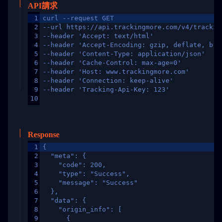
API請求
1
curl --request GET
2
--url https://api.trackingmore.com/v4/trackin
3
--header 'Accept: text/html'
4
--header 'Accept-Encoding: gzip, deflate, br,
5
--header 'Content-Type: application/json'
6
--header 'Cache-Control: max-age=0'
7
--header 'Host: www.trackingmore.com'
8
--header 'Connection: keep-alive'
9
--header 'Tracking-Api-Key: 123'
10
Response
1
{
2
  "meta": {
3
    "code": 200,
4
    "type": "Success",
5
    "message": "Success"
6
  },
7
  "data": {
8
    "origin_info": [
9
      {