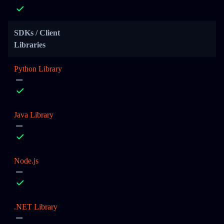
SDKs / Client
Libraries
Python Library
Java Library
Node.js
.NET Library