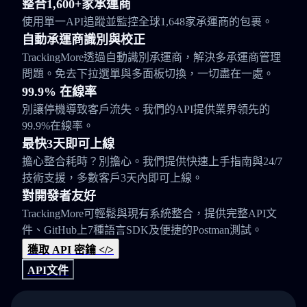
整合1,600+家承運商
使用單一API追蹤並監控全球1,648家承運商的包裹。
自動承運商識別與校正
TrackingMore透過自動識別承運商，解決多承運商管理
問題。免去下拉選單與多面板切換，一切盡在一處。
99.9% 在線率
別讓停機導致客戶流失。我們的API提供業界領先的
99.9%在線率。
最快3天即可上線
擔心整合耗時？別擔心。我們提供快速上手指南與24/7
技術支援，多數客戶3天內即可上線。
對開發者友好
TrackingMore可輕鬆與現有系統整合，提供完整API文
件、GitHub上7種語言SDK及便捷的Postman測試。
獲取 API 密鑰 </>
API文件