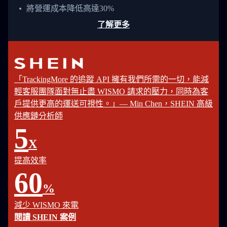
將營運成本降低高達30%
了解更多
「TrackingMore 的追蹤 API 擁有我們所需的一切，能減
輕客服團隊面對無止盡 WISMO 請求的壓力，同時為客
戶提供更高的運送可視性。」— Min Chen，SHEIN 高級
供應鏈分析師
5
X
提高效率
60
%
減少 WISMO 來電
閱讀 SHEIN 案例