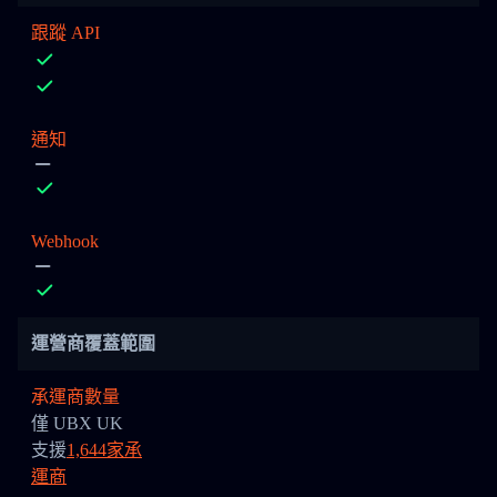
跟蹤 API
通知
Webhook
運營商覆蓋範圍
承運商數量
僅 UBX UK
支援
1,644家承
運商