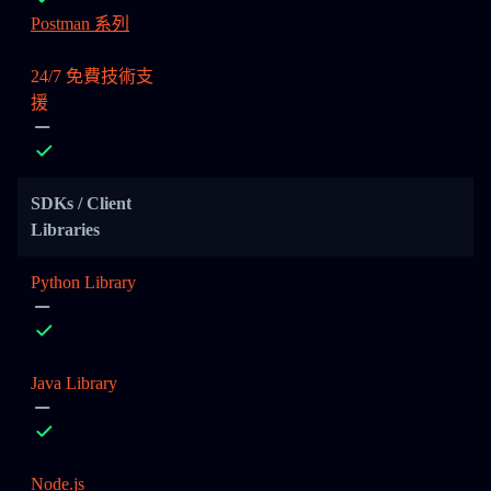
Postman 系列
24/7 免費技術支
援
SDKs / Client
Libraries
Python Library
Java Library
Node.js