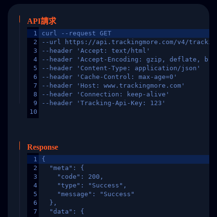
API請求
1
curl --request GET
2
--url https://api.trackingmore.com/v4/trackin
3
--header 'Accept: text/html'
4
--header 'Accept-Encoding: gzip, deflate, br,
5
--header 'Content-Type: application/json'
6
--header 'Cache-Control: max-age=0'
7
--header 'Host: www.trackingmore.com'
8
--header 'Connection: keep-alive'
9
--header 'Tracking-Api-Key: 123'
10
Response
1
{
2
  "meta": {
3
    "code": 200,
4
    "type": "Success",
5
    "message": "Success"
6
  },
7
  "data": {