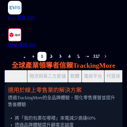
Evri 查詢 API
DPD 查詢 API
1
2
3
4
5
337
More pages
全球產業領導者信賴TrackingMore
線上零售
物流與第三方倉儲
軟體
電商平台
代發貨
適用於線上零售業的解決方案
透過TrackingMore的全品牌體驗，簡化零售運營並提升
售後體驗
將「我的包裹在哪裡」來電減少高達60%
透過品牌體驗提升顧客忠誠度