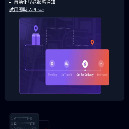
自動化配送狀態通知
33
  }
34
}
試用即時 API </>