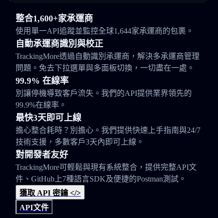
整合1,600+家承運商
使用單一API追蹤並監控全球1,644家承運商的包裹。
自動承運商識別與校正
TrackingMore透過自動識別承運商，解決多承運商管理
問題。免去下拉選單與多面板切換，一切盡在一處。
99.9% 在線率
別讓停機導致客戶流失。我們的API提供業界領先的
99.9%在線率。
最快3天即可上線
擔心整合耗時？別擔心。我們提供快速上手指南與24/7
技術支援，多數客戶3天內即可上線。
對開發者友好
TrackingMore可輕鬆與現有系統整合，提供完整API文
件、GitHub上7種語言SDK及便捷的Postman測試。
獲取 API 密鑰 </>
API文件