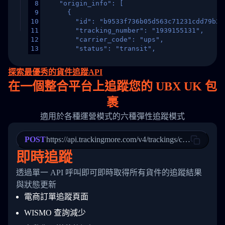
8
    "origin_info": [
9
      {
10
        "id": "b9533f736b05d563c71231cdd79b2a
11
        "tracking_number": "1939155131",
12
        "carrier_code": "ups",
13
        "status": "transit",
14
        "original_country": "China",
15
        "destination_country": "United States
探索最優秀的貨件追蹤API
16
        "itemTimeLength": 2,
在
一個
整合平台上追蹤您的 UBX UK 包
17
        "weblink": "",
18
        "phone": null,
裹
19
        "trackinfo": [
20
          {
適用於各種運營模式的六種彈性追蹤模式
21
            "Date": "2017-03-08 04: 22: 00",
22
            "StatusDescription": "Departed Fa
POST
23
            "Details": "Departed Facility in 
https://api.trackingmore.com/v4/trackings/create
24
          },
即時追蹤
25
          {
26
            "Date": "2017-03-06 15:28:00",
透過單一 API 呼叫即可即時取得所有貨件的追蹤結果
27
            "StatusDescription": "Shipment pi
與狀態更新
28
            "Details": "BEIJING-CHINA,PEOPLES
29
          }
電商訂單追蹤頁面
30
        ]
31
      }
WISMO 查詢減少
32
    ]