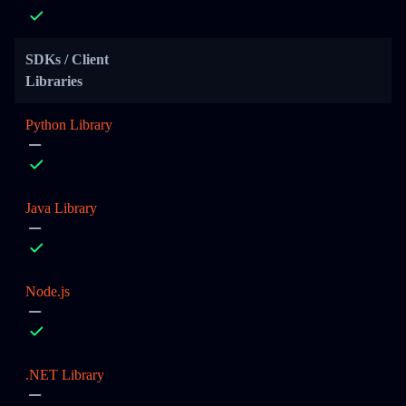
SDKs / Client
Libraries
Python Library
Java Library
Node.js
.NET Library