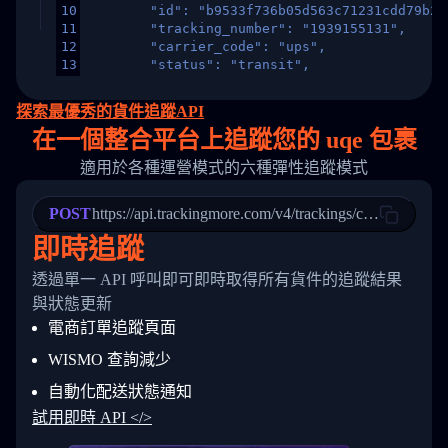
10
        "id": "b9533f736b05d563c71231cdd79b2a
11
        "tracking_number": "1939155131",
12
        "carrier_code": "ups",
13
        "status": "transit",
14
        "original_country": "China",
15
        "destination_country": "United States
探索最優秀的貨件追蹤API
16
        "itemTimeLength": 2,
在
一個
整合平台上追蹤您的 uqe 包裹
17
        "weblink": "",
18
        "phone": null,
適用於各種運營模式的六種彈性追蹤模式
19
        "trackinfo": [
20
          {
21
            "Date": "2017-03-08 04: 22: 00",
POST
https://api.trackingmore.com/v4/trackings/create
22
            "StatusDescription": "Departed Fa
即時追蹤
23
            "Details": "Departed Facility in 
24
          },
透過單一 API 呼叫即可即時取得所有貨件的追蹤結果
25
          {
26
            "Date": "2017-03-06 15:28:00",
與狀態更新
27
            "StatusDescription": "Shipment pi
電商訂單追蹤頁面
28
            "Details": "BEIJING-CHINA,PEOPLES
29
          }
WISMO 查詢減少
30
        ]
31
      }
自動化配送狀態通知
32
    ]
試用即時 API </>
33
  }
34
}