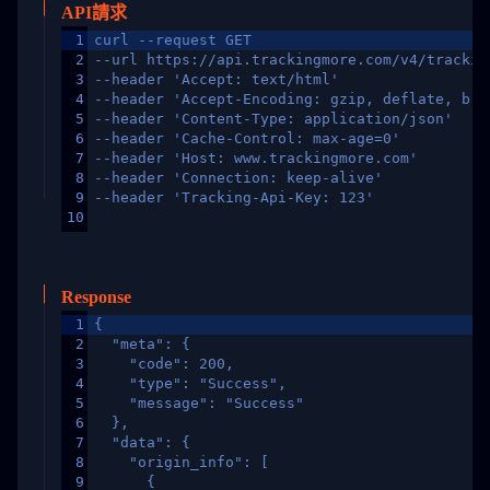
API請求
1
curl --request GET
2
--url https://api.trackingmore.com/v4/trackin
3
--header 'Accept: text/html'
4
--header 'Accept-Encoding: gzip, deflate, br,
5
--header 'Content-Type: application/json'
6
--header 'Cache-Control: max-age=0'
7
--header 'Host: www.trackingmore.com'
8
--header 'Connection: keep-alive'
9
--header 'Tracking-Api-Key: 123'
10
Response
1
{
2
  "meta": {
3
    "code": 200,
4
    "type": "Success",
5
    "message": "Success"
6
  },
7
  "data": {
8
    "origin_info": [
9
      {