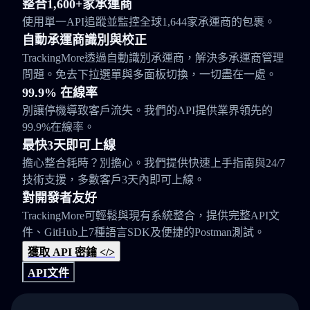
整合1,600+家承運商
使用單一API追蹤並監控全球1,644家承運商的包裹。
自動承運商識別與校正
TrackingMore透過自動識別承運商，解決多承運商管理
問題。免去下拉選單與多面板切換，一切盡在一處。
99.9% 在線率
別讓停機導致客戶流失。我們的API提供業界領先的
99.9%在線率。
最快3天即可上線
擔心整合耗時？別擔心。我們提供快速上手指南與24/7
技術支援，多數客戶3天內即可上線。
對開發者友好
TrackingMore可輕鬆與現有系統整合，提供完整API文
件、GitHub上7種語言SDK及便捷的Postman測試。
獲取 API 密鑰 </>
API文件